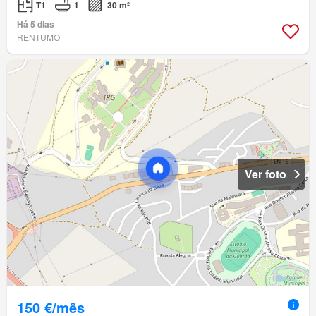
T1
1
30 m²
Há 5 dias
RENTUMO
Ver foto
150 €/mês