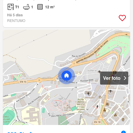
T1
1
12 m²
Há 5 dias
RENTUMO
Ver foto