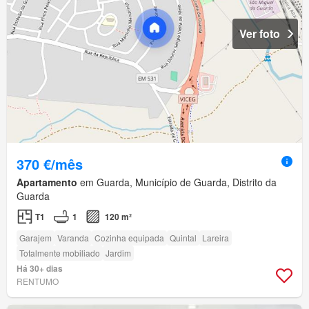
Ver foto
370 €/mês
Apartamento
em Guarda, Município de Guarda, Distrito da
Guarda
T1
1
120 m²
Garajem
Varanda
Cozinha equipada
Quintal
Lareira
Totalmente mobiliado
Jardim
Há 30+ dias
RENTUMO