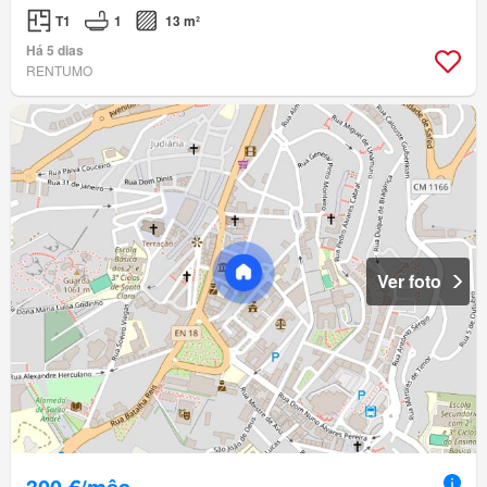
T1
1
13 m²
Há 5 dias
RENTUMO
Ver foto
300 €/mês