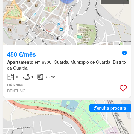
450 €/mês
Apartamento
em 6300, Guarda, Município de Guarda, Distrito
da Guarda
T3
1
75 m²
Há 6 dias
RENTUMO
muita procura