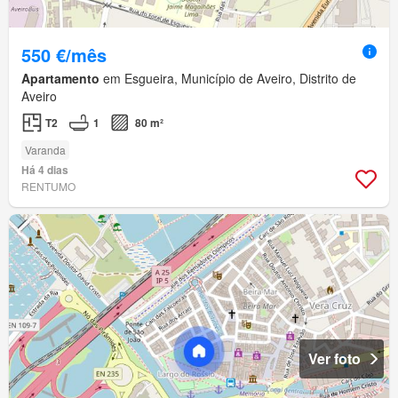
550 €/mês
Apartamento
em Esgueira, Município de Aveiro, Distrito de
Aveiro
T2
1
80 m²
Varanda
Há 4 dias
RENTUMO
Ver foto