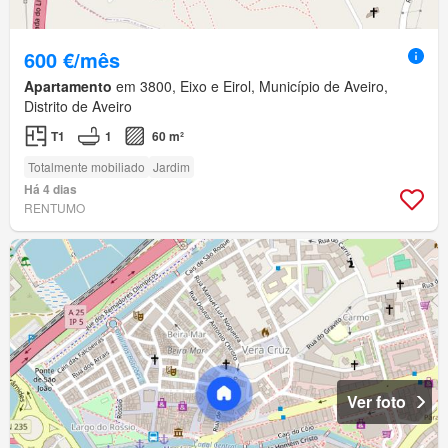
600 €/mês
Apartamento
em 3800, Eixo e Eirol, Município de Aveiro,
Distrito de Aveiro
T1
1
60 m²
Totalmente mobiliado
Jardim
Há 4 dias
RENTUMO
Ver foto