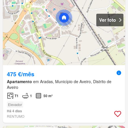
Ver foto
475 €/mês
Apartamento
em Aradas, Município de Aveiro, Distrito de
Aveiro
T1
1
50 m²
Elevador
Há 4 dias
RENTUMO