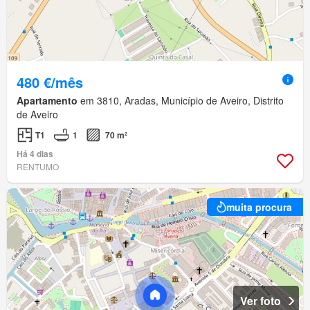
480 €/mês
Apartamento
em 3810, Aradas, Município de Aveiro, Distrito
de Aveiro
T1
1
70 m²
Há 4 dias
RENTUMO
muita procura
Ver foto