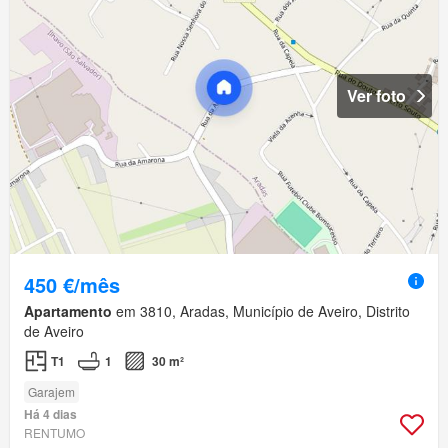
Ver foto
450 €/mês
Apartamento
em 3810, Aradas, Município de Aveiro, Distrito
de Aveiro
T1
1
30 m²
Garajem
Há 4 dias
RENTUMO