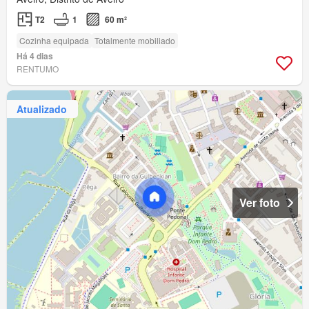
T2
1
60 m²
Cozinha equipada
Totalmente mobiliado
Há 4 dias
RENTUMO
Atualizado
Ver foto