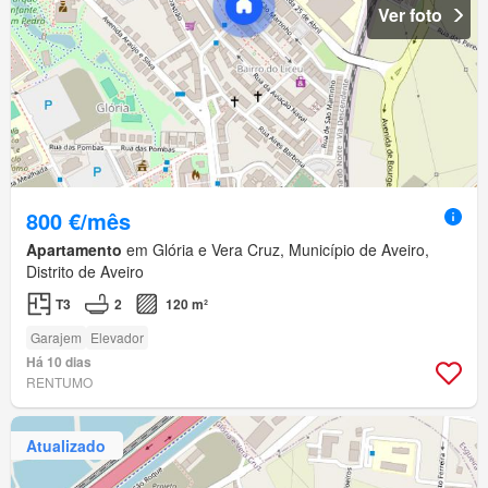
Ver foto
800 €/mês
Apartamento
em Glória e Vera Cruz, Município de Aveiro,
Distrito de Aveiro
T3
2
120 m²
Garajem
Elevador
Há 10 dias
RENTUMO
Atualizado