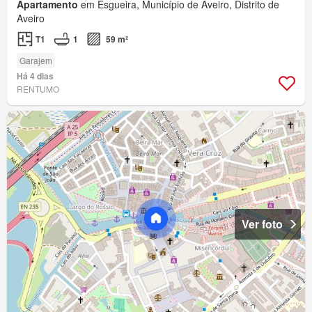
Apartamento
em Esgueira, Município de Aveiro, Distrito de
Aveiro
T1
1
59 m²
Garajem
Há 4 dias
RENTUMO
Ver foto