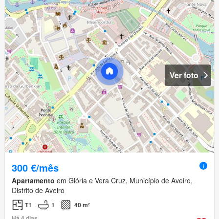
Ver foto
300 €/mês
Apartamento
em Glória e Vera Cruz, Município de Aveiro,
Distrito de Aveiro
T1
1
40 m²
Há 4 dias