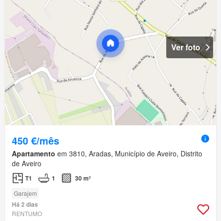
Ver foto
450 €/mês
Apartamento
em 3810, Aradas, Município de Aveiro, Distrito
de Aveiro
T1
1
30 m²
Garajem
Há 2 dias
RENTUMO