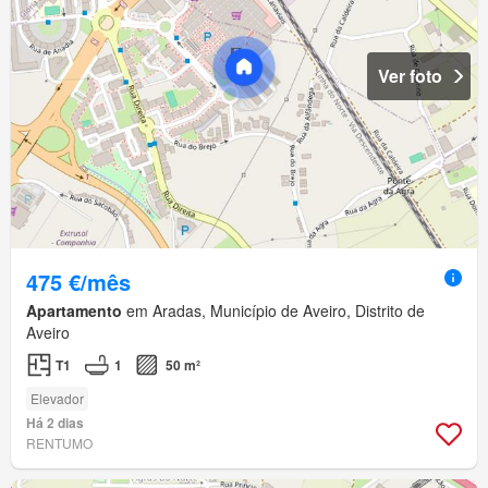
Ver foto
475 €/mês
Apartamento
em Aradas, Município de Aveiro, Distrito de
Aveiro
T1
1
50 m²
Elevador
Há 2 dias
RENTUMO