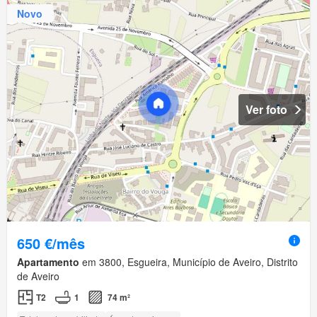
Novo
Ver foto
650 €/mês
Apartamento
em 3800, Esgueira, Município de Aveiro, Distrito
de Aveiro
T2
1
74 m²