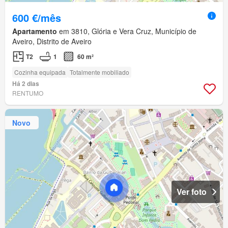
600 €/mês
Apartamento
em 3810, Glória e Vera Cruz, Município de
Aveiro, Distrito de Aveiro
T2
1
60 m²
Cozinha equipada
Totalmente mobiliado
Há 2 dias
RENTUMO
Novo
Ver foto