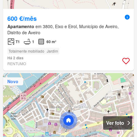
600 €/mês
Apartamento
em 3800, Eixo e Eirol, Município de Aveiro,
Distrito de Aveiro
T1
1
60 m²
Totalmente mobiliado
Jardim
Há 2 dias
RENTUMO
Novo
Ver foto