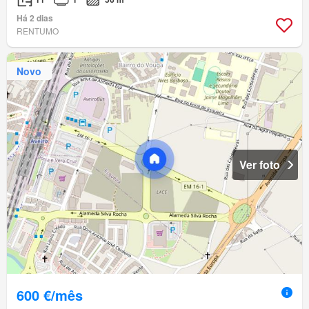
Há 2 dias
RENTUMO
Novo
Ver foto
600 €/mês