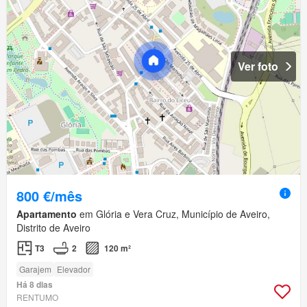
Ver foto
800 €/mês
Apartamento
em Glória e Vera Cruz, Município de Aveiro,
Distrito de Aveiro
T3
2
120 m²
Garajem
Elevador
Há 8 dias
RENTUMO