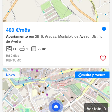
480 €/mês
Apartamento
em 3810, Aradas, Município de Aveiro, Distrito
de Aveiro
T1
1
70 m²
Há 2 dias
RENTUMO
Novo
muita procura
Ver foto