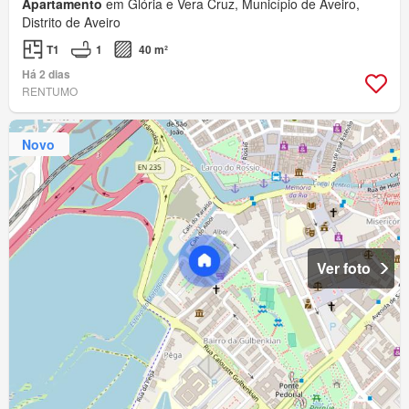
Apartamento
em Glória e Vera Cruz, Município de Aveiro,
Distrito de Aveiro
T1
1
40 m²
Há 2 dias
RENTUMO
Novo
Ver foto