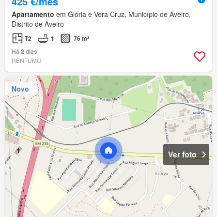
425 €/mês
Apartamento
em Glória e Vera Cruz, Município de Aveiro,
Distrito de Aveiro
T2
1
76 m²
Há 2 dias
RENTUMO
Novo
Ver foto