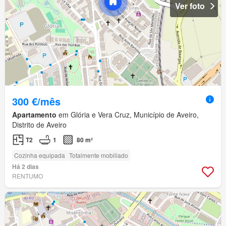
Ver foto
300 €/mês
Apartamento
em Glória e Vera Cruz, Município de Aveiro,
Distrito de Aveiro
T2
1
80 m²
Cozinha equipada
Totalmente mobiliado
Há 2 dias
RENTUMO