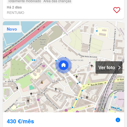
Totalmente mobiliado
Área das crianças
Há 2 dias
RENTUMO
Novo
Ver foto
430 €/mês