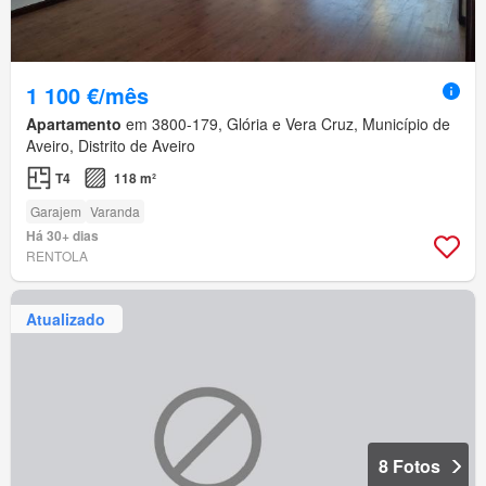
1 100 €/mês
Apartamento
em 3800-179, Glória e Vera Cruz, Município de
Aveiro, Distrito de Aveiro
T4
118 m²
Garajem
Varanda
Há 30+ dias
RENTOLA
Atualizado
8 Fotos