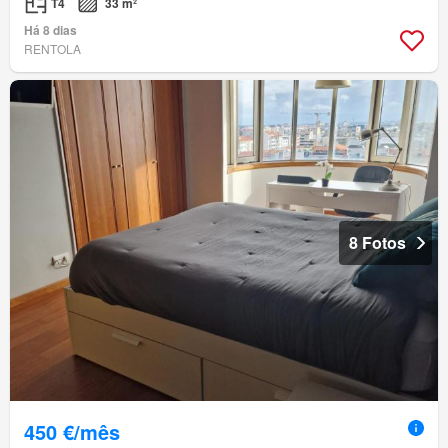
T4
33 m²
Há 8 dias
RENTOLA
8 Fotos
450 €/mês