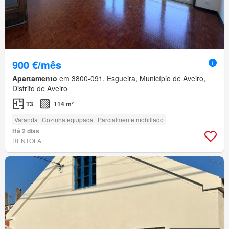
900 €/mês
Apartamento
em 3800-091, Esgueira, Município de Aveiro,
Distrito de Aveiro
T3
114 m²
Varanda
Cozinha equipada
Parcialmente mobiliado
Há 2 dias
RENTOLA