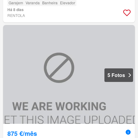
Garajem
Varanda
Banheira
Elevador
Há 8 dias
RENTOLA
5 Fotos
875 €/mês