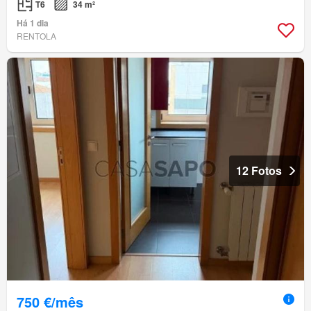
T6
34 m²
Há 1 dia
RENTOLA
12 Fotos
750 €/mês