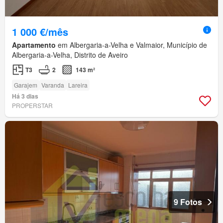
1 000 €/mês
Apartamento
em Albergaria-a-Velha e Valmaior, Município de
Albergaria-a-Velha, Distrito de Aveiro
T3
2
143 m²
Garajem
Varanda
Lareira
Há 3 dias
PROPERSTAR
9 Fotos