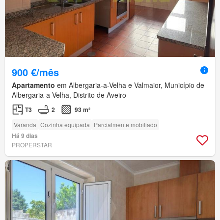
900 €/mês
Apartamento
em Albergaria-a-Velha e Valmaior, Município de
Albergaria-a-Velha, Distrito de Aveiro
T3
2
93 m²
Varanda
Cozinha equipada
Parcialmente mobiliado
Há 9 dias
PROPERSTAR