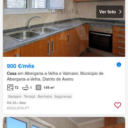
Ver foto
900 €/mês
Casa
em Albergaria-a-Velha e Valmaior, Município de
Albergaria-a-Velha, Distrito de Aveiro
T2
1
149 m²
Garajem
Terraço
Banheira
Segurança
Há 30+ dias
IDEALISTA.PT