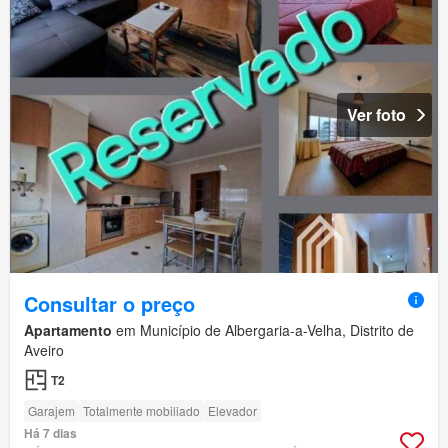
Ver foto
Consultar o preço
Apartamento
em Município de Albergaria-a-Velha, Distrito de
Aveiro
T2
Garajem
Totalmente mobiliado
Elevador
Há 7 dias