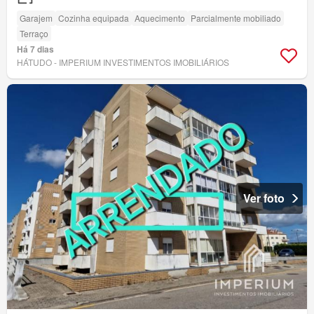
Garajem
Cozinha equipada
Aquecimento
Parcialmente mobiliado
Terraço
Há 7 dias
HÁTUDO - IMPERIUM INVESTIMENTOS IMOBILIÁRIOS
Ver foto