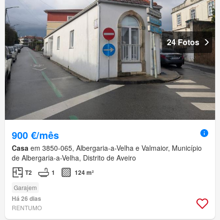
24 Fotos
900 €/mês
Casa
em 3850-065, Albergaria-a-Velha e Valmaior, Município
de Albergaria-a-Velha, Distrito de Aveiro
T2
1
124 m²
Garajem
Há 26 dias
RENTUMO