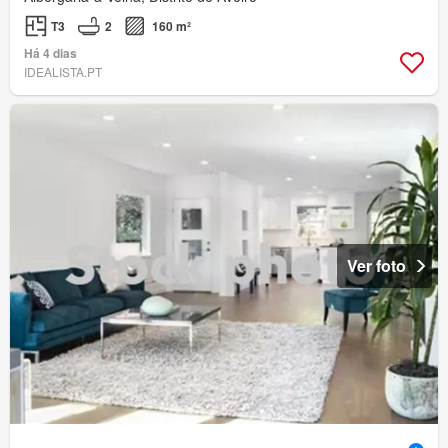
T3
2
160 m²
Há 4 dias
IDEALISTA.PT
Ver foto