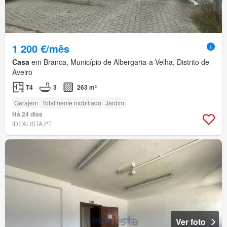
1 200 €/mês
Casa
em Branca, Município de Albergaria-a-Velha, Distrito de
Aveiro
T4
3
263 m²
Garajem
Totalmente mobiliado
Jardim
Há 24 dias
IDEALISTA.PT
Ver foto