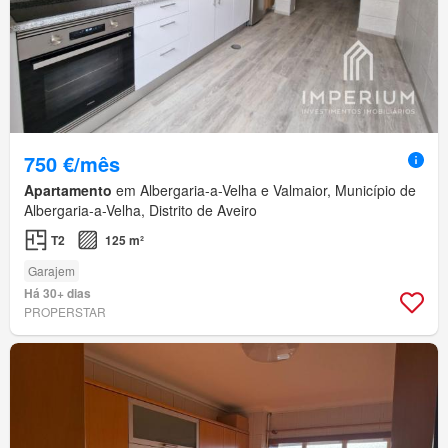
750 €/mês
Apartamento
em Albergaria-a-Velha e Valmaior, Município de
Albergaria-a-Velha, Distrito de Aveiro
T2
125 m²
Garajem
Há 30+ dias
PROPERSTAR