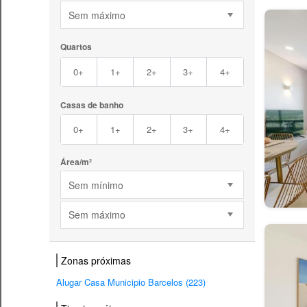
Sem máximo
Quartos
0+
1+
2+
3+
4+
Casas de banho
0+
1+
2+
3+
4+
Área/m²
Sem mínimo
Sem máximo
Zonas próximas
Alugar Casa Municipio Barcelos (223)