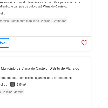
e encontra num alto tem uma vista magnifica para a serra de
tlantico e campos de cultivo até
Viana
do
Castelo
.
eiro
orâmica
Totalmente mobiliado
Piscina
Grelhador
óvel
Município de Viana do Castelo, Distrito de Viana do
Independente, com piscina e jardim, para arrendamento…
eiros
235 m²
o
Piscina
Jardim