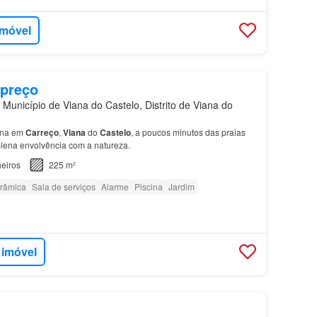
imóvel
 preço
Município de Viana do Castelo, Distrito de Viana do
ina em
Carreço
,
Viana
do
Castelo
, a poucos minutos das praias
 plena envolvência com a natureza.
eiros
225 m²
orâmica
Sala de serviços
Alarme
Piscina
Jardim
 imóvel