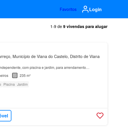
Login
Favoritos
1-9 de
9 vivendas para alugar
reço, Município de Viana do Castelo, Distrito de Viana
Independente, com piscina e jardim, para arrendamento…
eiros
235 m²
o
Piscina
Jardim
óvel