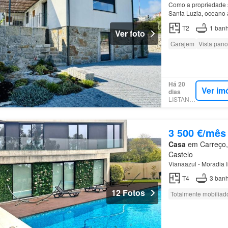
Como a propriedade s
Santa Luzia, oceano a
T2
1
banh
Ver foto
Garajem
Vista pan
Há 20
Ver im
dias
LISTANZA
3 500 €/mês
Casa
em Carreço, 
Castelo
Vianaazul - Moradia 
T4
3
banh
12 Fotos
Totalmente mobiliad