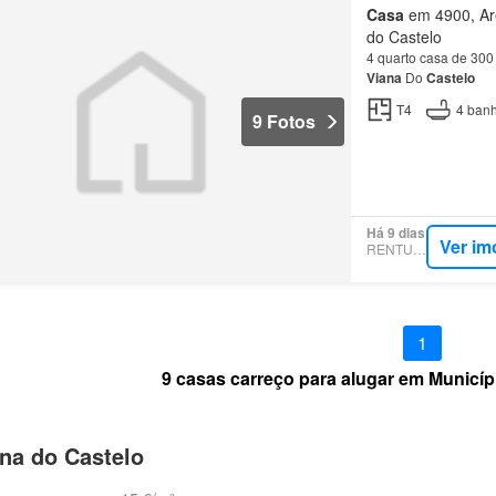
Casa
em 4900, Are
do Castelo
4 quarto casa de 30
Viana
Do
Castelo
T4
4
banh
9 Fotos
Há 9 dias
Ver im
RENTUMO
1
9 casas carreço para alugar em Municíp
na do Castelo