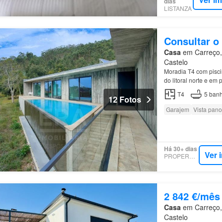
dias
LISTANZA
Consultar o
Casa
em Carreço, 
Castelo
Moradia T4 com pisc
do litoral norte e em
T4
5
banh
12 Fotos
Garajem
Vista pan
Há 30+ dias
Ver 
PROPERSTAR
2 842 €/mês
Casa
em Carreço, 
Castelo