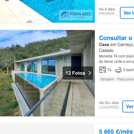
Há 8 dias
Ver 
PROPERSTAR
Consultar o
Casa
em Carreço, 
Castelo
Moradia T4 com pisc
do litoral norte e em
T4
5
banh
12 Fotos
Garajem
Vista pan
Há 30+ dias
Ver
LUXURYESTATE
5 665 €/mês