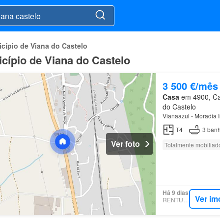
cípio de Viana do Castelo
cípio de Viana do Castelo
3 500 €/mês
Casa
em 4900, Car
do Castelo
Vianaazul - Moradia 
T4
3
banh
Ver foto
Totalmente mobiliad
Há 9 dias
Ver im
RENTUMO