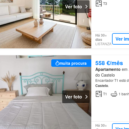
T3
Ver foto
Há 30+
Ver i
dias
LISTANZA
558 €/mês
muita procura
Apartamento
em A
do Castelo
Encantador T1 está di
Castelo
.
T1
1
banh
Ver foto
Há 30+
Ver i