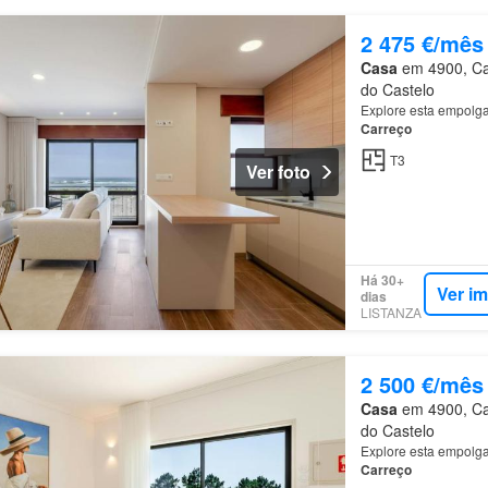
2 475 €/mês
Casa
em 4900, Car
do Castelo
Explore esta empolgan
Carreço
T3
Ver foto
Há 30+
Ver i
dias
LISTANZA
2 500 €/mês
Casa
em 4900, Car
do Castelo
Explore esta empolgan
Carreço