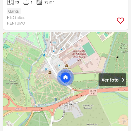
T3
1
73 m²
Quintal
Há 21 dias
RENTUMO
Ver foto