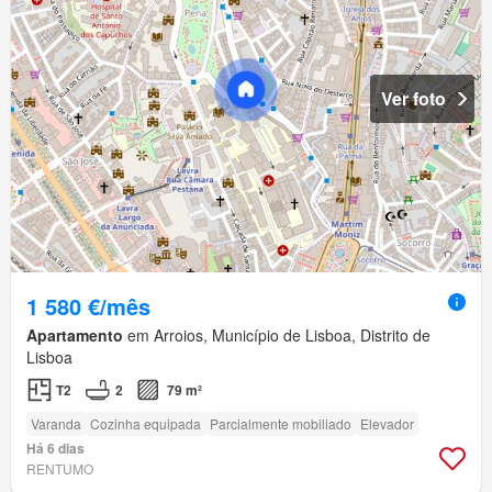
Ver foto
1 580 €/mês
Apartamento
em Arroios, Município de Lisboa, Distrito de
Lisboa
T2
2
79 m²
Varanda
Cozinha equipada
Parcialmente mobiliado
Elevador
Há 6 dias
RENTUMO