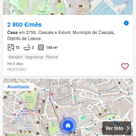
2 800 €/mês
Casa
em 2750, Cascais e Estoril, Município de Cascais,
Distrito de Lisboa
T3
2
165 m²
Garajem
Segurança
Piscina
Há 5 dias
RENTUMO
Atualizado
Ver foto