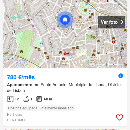
Ver foto
780 €/mês
Apartamento
em Santo António, Município de Lisboa, Distrito
de Lisboa
T2
1
60 m²
Cozinha equipada
Totalmente mobiliado
Há 2 dias
RENTUMO