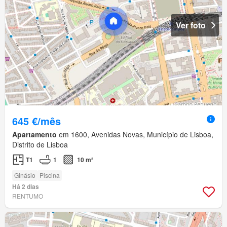
Ver foto
645 €/mês
Apartamento
em 1600, Avenidas Novas, Município de Lisboa,
Distrito de Lisboa
T1
1
10 m²
Ginásio
Piscina
Há 2 dias
RENTUMO