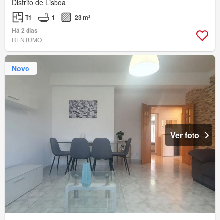
Distrito de Lisboa
T1
1
23 m²
Há 2 dias
RENTUMO
Novo
Ver foto