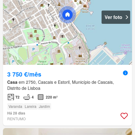
Ver foto
3 750 €/mês
Casa
em 2750, Cascais e Estoril, Município de Cascais,
Distrito de Lisboa
T2
4
220 m²
Varanda
Lareira
Jardim
Há 28 dias
RENTUMO