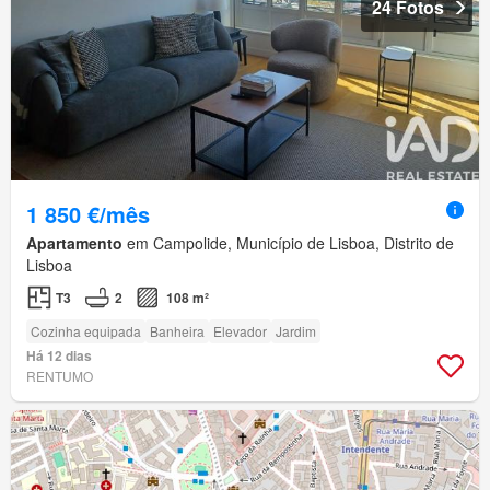
24 Fotos
1 850 €/mês
Apartamento
em Campolide, Município de Lisboa, Distrito de
Lisboa
T3
2
108 m²
Cozinha equipada
Banheira
Elevador
Jardim
Há 12 dias
RENTUMO