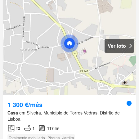
Ver foto
1 300 €/mês
Casa
em Silveira, Município de Torres Vedras, Distrito de
Lisboa
T2
1
117 m²
Totalmente mobiliado
Piscina
Jardim