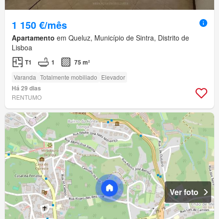
1 150 €/mês
Apartamento
em Queluz, Município de Sintra, Distrito de
Lisboa
T1
1
75 m²
Varanda
Totalmente mobiliado
Elevador
Há 29 dias
RENTUMO
Ver foto