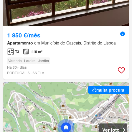
1 850 €/mês
Apartamento
em Município de Cascais, Distrito de Lisboa
T3
110 m²
Varanda
Lareira
Jardim
Há 30+ dias
PORTUGAL À JANELA
muita procura
Ver foto