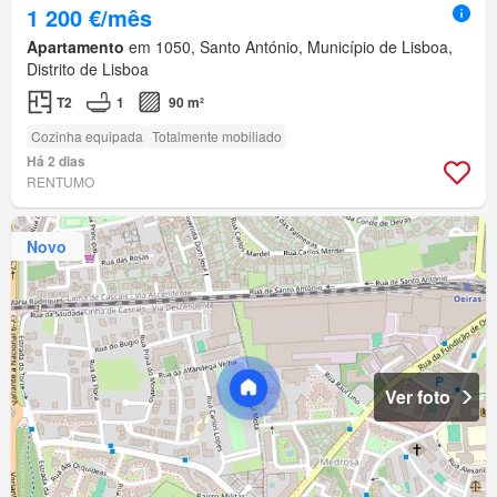
1 200 €/mês
Apartamento
em 1050, Santo António, Município de Lisboa,
Distrito de Lisboa
T2
1
90 m²
Cozinha equipada
Totalmente mobiliado
Há 2 dias
RENTUMO
Novo
Ver foto