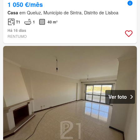
1 050 €/mês
Casa
em Queluz, Município de Sintra, Distrito de Lisboa
T1
1
40 m²
Há 16 dias
RENTUMO
Ver foto