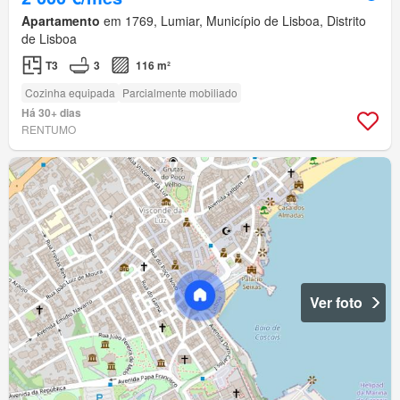
Apartamento
em 1769, Lumiar, Município de Lisboa, Distrito
de Lisboa
T3
3
116 m²
Cozinha equipada
Parcialmente mobiliado
Há 30+ dias
RENTUMO
Ver foto