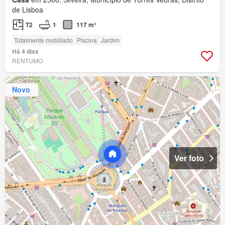
de Lisboa
T2
1
117 m²
Totalmente mobiliado
Piscina
Jardim
Há 4 dias
RENTUMO
Novo
Ver foto