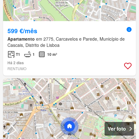
599 €/mês
Apartamento
em 2775, Carcavelos e Parede, Município de
Cascais, Distrito de Lisboa
T1
1
10 m²
Há 2 dias
RENTUMO
Ver foto