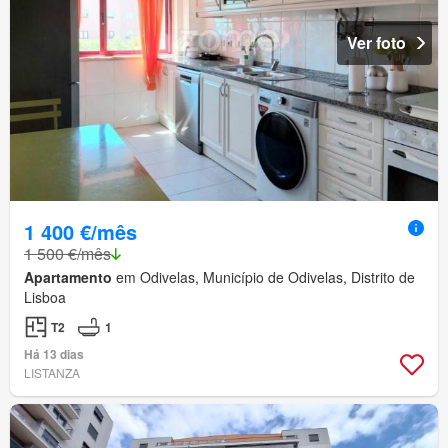
Ver foto
1 400 €/mês
1 500 €/mês
Apartamento
em Odivelas, Município de Odivelas, Distrito de
Lisboa
T2
1
Há 13 dias
LISTANZA