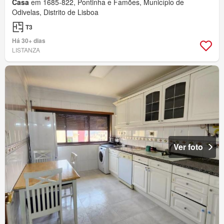
Casa
em 1685-822, Pontinha e Famões, Município de
Odivelas, Distrito de Lisboa
T3
Há 30+ dias
LISTANZA
Ver foto