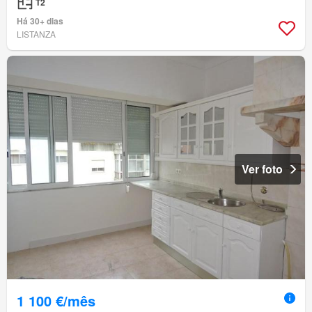
T2
Há 30+ dias
LISTANZA
Ver foto
1 100 €/mês