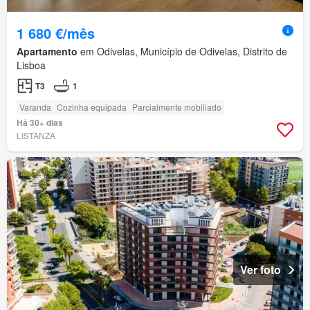
1 680 €/mês
Apartamento
em Odivelas, Município de Odivelas, Distrito de
Lisboa
T3
1
Varanda
Cozinha equipada
Parcialmente mobiliado
Há 30+ dias
LISTANZA
Ver foto