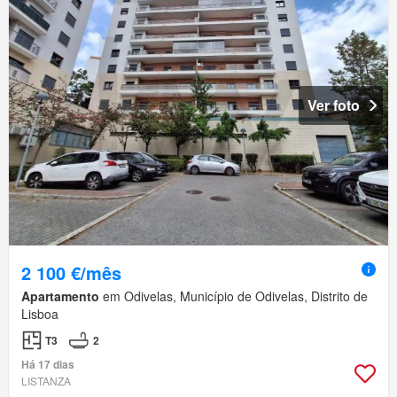
Ver foto
2 100 €/mês
Apartamento
em Odivelas, Município de Odivelas, Distrito de
Lisboa
T3
2
Há 17 dias
LISTANZA