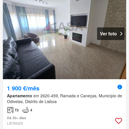
Ver foto
1 900 €/mês
Apartamento
em 2620-459, Ramada e Caneças, Município de
Odivelas, Distrito de Lisboa
T3
4
Há 30+ dias
LISTANZA