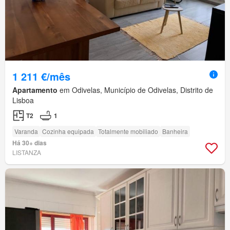
1 211 €/mês
Apartamento
em Odivelas, Município de Odivelas, Distrito de
Lisboa
T2
1
Varanda
Cozinha equipada
Totalmente mobiliado
Banheira
Há 30+ dias
LISTANZA