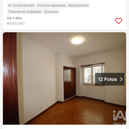
Ar Condicionado
Cozinha equipada
Aquecimento
Totalmente mobiliado
Elevador
Há 4 dias
RENTUMO
12 Fotos