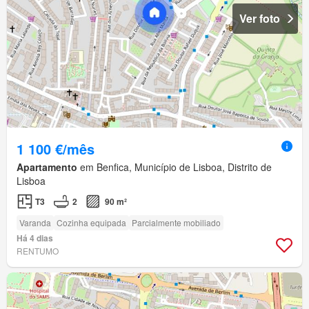
Ver foto
1 100 €/mês
Apartamento
em Benfica, Município de Lisboa, Distrito de
Lisboa
T3
2
90 m²
Varanda
Cozinha equipada
Parcialmente mobiliado
Há 4 dias
RENTUMO