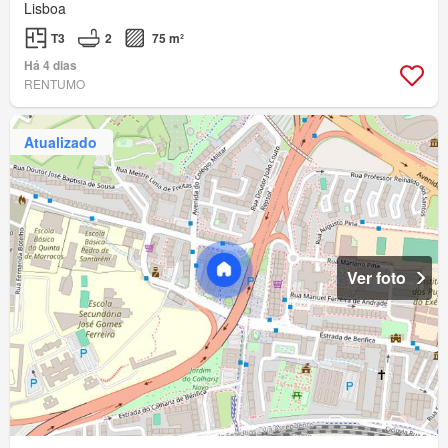
Lisboa
T3
2
75 m²
Há 4 dias
RENTUMO
Atualizado
Ver foto