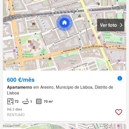
Ver foto
600 €/mês
Apartamento
em Areeiro, Município de Lisboa, Distrito de
Lisboa
T2
1
70 m²
Há 2 dias
RENTUMO