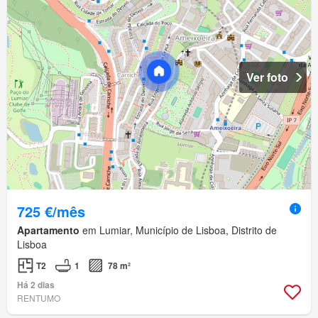
Ver foto
725 €/mês
Apartamento
em Lumiar, Município de Lisboa, Distrito de
Lisboa
T2
1
78 m²
Há 2 dias
RENTUMO