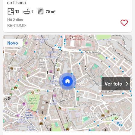
de Lisboa
T3
1
70 m²
Há 2 dias
RENTUMO
Novo
Ver foto