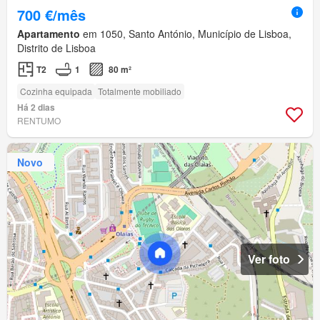
700 €/mês
Apartamento
em 1050, Santo António, Município de Lisboa,
Distrito de Lisboa
T2
1
80 m²
Cozinha equipada
Totalmente mobiliado
Há 2 dias
RENTUMO
Novo
Ver foto