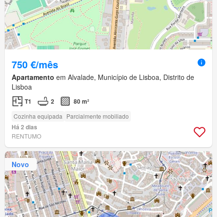
750 €/mês
Apartamento
em Alvalade, Município de Lisboa, Distrito de
Lisboa
T1
2
80 m²
Cozinha equipada
Parcialmente mobiliado
Há 2 dias
RENTUMO
Novo