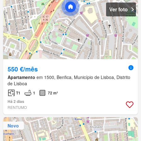
Ver foto
550 €/mês
Apartamento
em 1500, Benfica, Município de Lisboa, Distrito
de Lisboa
T1
1
72 m²
Há 2 dias
RENTUMO
Novo