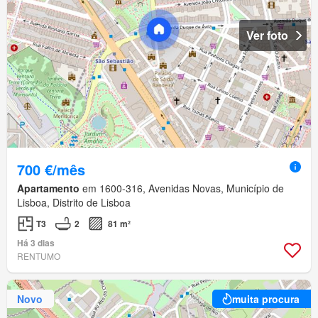
Ver foto
700 €/mês
Apartamento
em 1600-316, Avenidas Novas, Município de
Lisboa, Distrito de Lisboa
T3
2
81 m²
Há 3 dias
RENTUMO
Novo
muita procura