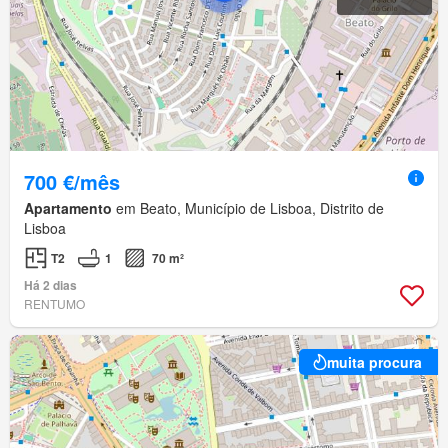
700 €/mês
Apartamento
em Beato, Município de Lisboa, Distrito de
Lisboa
T2
1
70 m²
Há 2 dias
RENTUMO
muita procura