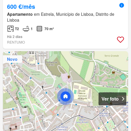
600 €/mês
Apartamento
em Estrela, Município de Lisboa, Distrito de
Lisboa
T2
1
70 m²
Há 2 dias
RENTUMO
Novo
Ver foto