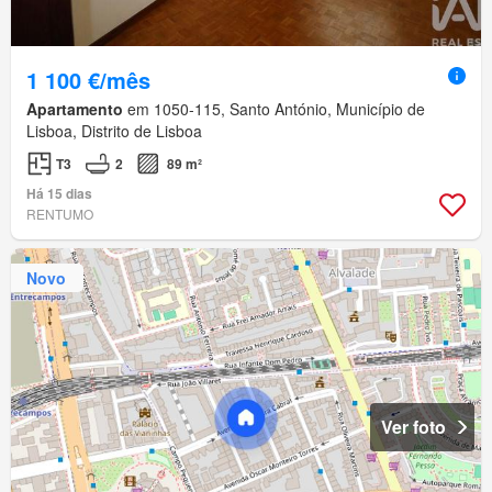
1 100 €/mês
Apartamento
em 1050-115, Santo António, Município de
Lisboa, Distrito de Lisboa
T3
2
89 m²
Há 15 dias
RENTUMO
Novo
Ver foto