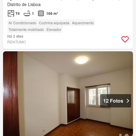
Distrito de Lisboa
T4
1
166 m²
Ar Condicionado
Cozinha equipada
Aquecimento
Totalmente mobiliado
Elevador
Há 2 dias
RENTUMO
12 Fotos