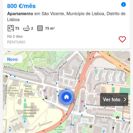
800 €/mês
Apartamento
em São Vicente, Município de Lisboa, Distrito de
Lisboa
T3
2
75 m²
Há 2 dias
RENTUMO
Novo
Ver foto