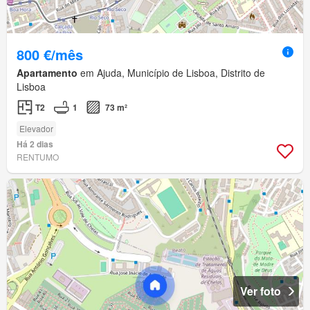
800 €/mês
Apartamento
em Ajuda, Município de Lisboa, Distrito de
Lisboa
T2
1
73 m²
Elevador
Há 2 dias
RENTUMO
Ver foto