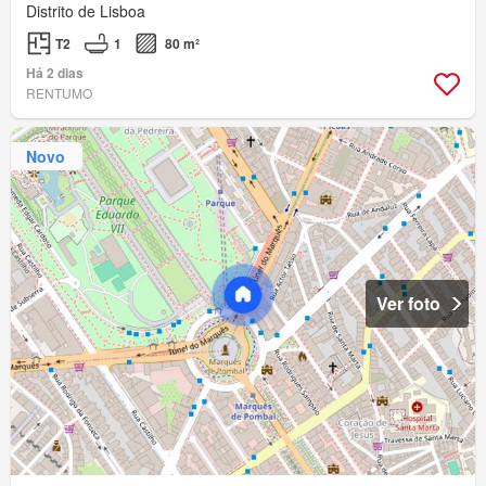
Distrito de Lisboa
T2
1
80 m²
Há 2 dias
RENTUMO
Novo
Ver foto