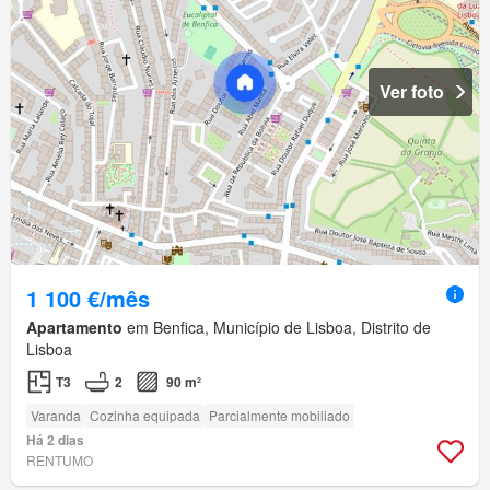
Ver foto
1 100 €/mês
Apartamento
em Benfica, Município de Lisboa, Distrito de
Lisboa
T3
2
90 m²
Varanda
Cozinha equipada
Parcialmente mobiliado
Há 2 dias
RENTUMO