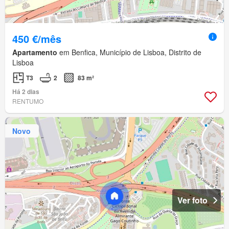
450 €/mês
Apartamento
em Benfica, Município de Lisboa, Distrito de
Lisboa
T3
2
83 m²
Há 2 dias
RENTUMO
Novo
Ver foto