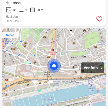
de Lisboa
T2
1
80 m²
Há 2 dias
RENTUMO
Novo
Ver foto