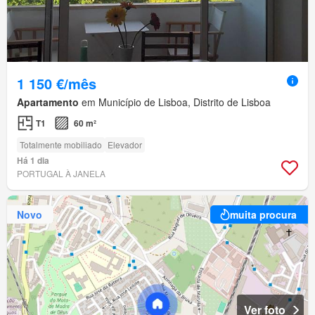
1 150 €/mês
Apartamento
em Município de Lisboa, Distrito de Lisboa
T1
60 m²
Totalmente mobiliado
Elevador
Há 1 dia
PORTUGAL À JANELA
Novo
muita procura
Ver foto