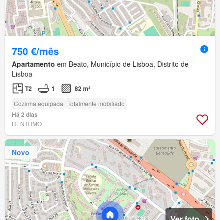
750 €/mês
Apartamento
em Beato, Município de Lisboa, Distrito de
Lisboa
T2
1
82 m²
Cozinha equipada
Totalmente mobiliado
Há 2 dias
RENTUMO
Novo
Ver foto