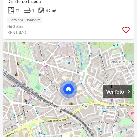
Distrito de Lisboa
T1
1
62 m²
Garajem
Banheira
Há 3 dias
RENTUMO
Ver foto