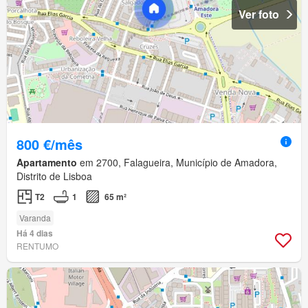
Ver foto
800 €/mês
Apartamento
em 2700, Falagueira, Município de Amadora,
Distrito de Lisboa
T2
1
65 m²
Varanda
Há 4 dias
RENTUMO