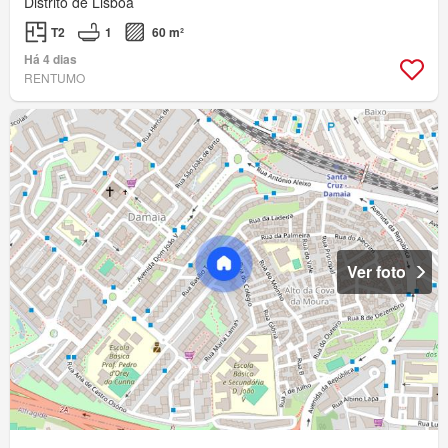
Distrito de Lisboa
T2
1
60 m²
Há 4 dias
RENTUMO
Ver foto