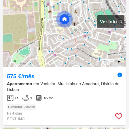
Ver foto
575 €/mês
Apartamento
em Venteira, Município de Amadora, Distrito de
Lisboa
T1
1
45 m²
Elevador
Jardim
Há 4 dias
RENTUMO