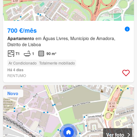
700 €/mês
Apartamento
em Águas Livres, Município de Amadora,
Distrito de Lisboa
T1
1
90 m²
Ar Condicionado
Totalmente mobiliado
Há 4 dias
RENTUMO
Novo
Ver foto