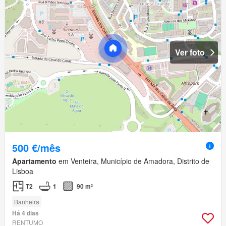
Ver foto
500 €/mês
Apartamento
em Venteira, Município de Amadora, Distrito de
Lisboa
T2
1
90 m²
Banheira
Há 4 dias
RENTUMO