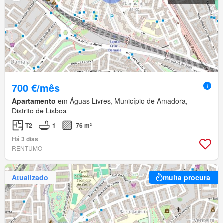
700 €/mês
Apartamento
em Águas Livres, Município de Amadora,
Distrito de Lisboa
T2
1
76 m²
Há 3 dias
RENTUMO
Atualizado
muita procura