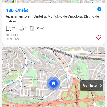
430 €/mês
Apartamento
em Venteira, Município de Amadora, Distrito de
Lisboa
T1
1
50 m²
Há 4 dias
RENTUMO
Ver foto