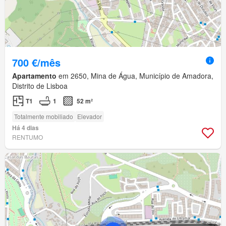
700 €/mês
Apartamento
em 2650, Mina de Água, Município de Amadora,
Distrito de Lisboa
T1
1
52 m²
Totalmente mobiliado
Elevador
Há 4 dias
RENTUMO