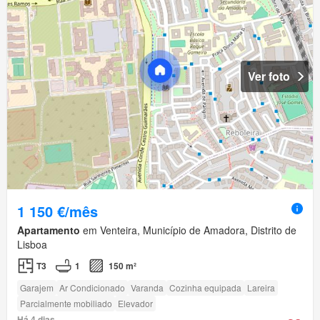
Ver foto
1 150 €/mês
Apartamento
em Venteira, Município de Amadora, Distrito de
Lisboa
T3
1
150 m²
Garajem
Ar Condicionado
Varanda
Cozinha equipada
Lareira
Parcialmente mobiliado
Elevador
Há 4 dias