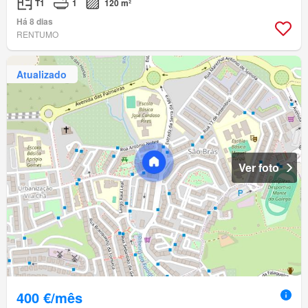
T1
1
120 m²
Há 8 dias
RENTUMO
Atualizado
Ver foto
400 €/mês