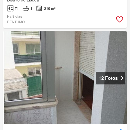
T1
1
210 m²
Há 8 dias
RENTUMO
12 Fotos