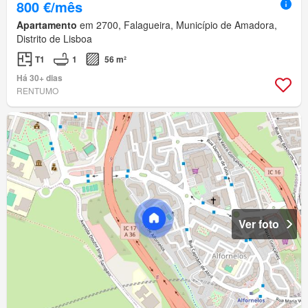
800 €/mês
Apartamento
em 2700, Falagueira, Município de Amadora,
Distrito de Lisboa
T1
1
56 m²
Há 30+ dias
RENTUMO
Ver foto