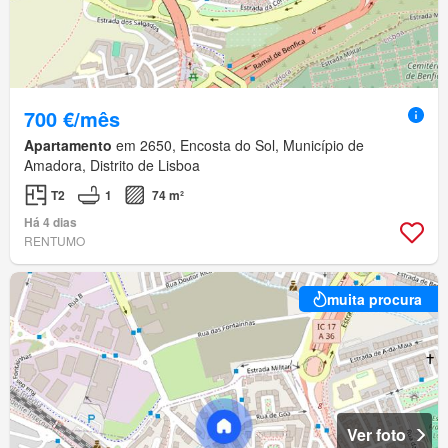
700 €/mês
Apartamento
em 2650, Encosta do Sol, Município de
Amadora, Distrito de Lisboa
T2
1
74 m²
Há 4 dias
RENTUMO
muita procura
Ver foto