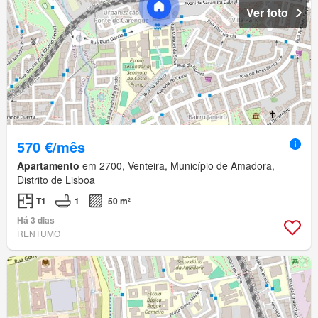
Ver foto
570 €/mês
Apartamento
em 2700, Venteira, Município de Amadora,
Distrito de Lisboa
T1
1
50 m²
Há 3 dias
RENTUMO