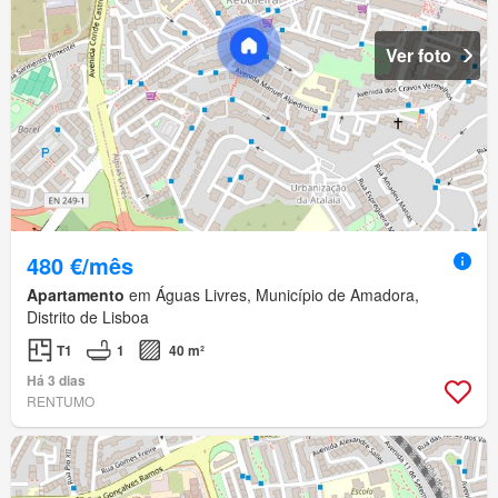
Ver foto
480 €/mês
Apartamento
em Águas Livres, Município de Amadora,
Distrito de Lisboa
T1
1
40 m²
Há 3 dias
RENTUMO