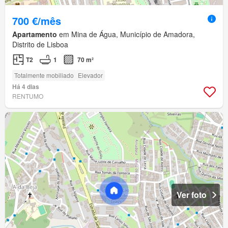
700 €/mês
Apartamento
em Mina de Água, Município de Amadora,
Distrito de Lisboa
T2
1
70 m²
Totalmente mobiliado
Elevador
Há 4 dias
RENTUMO
Ver foto