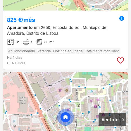
825 €/mês
Apartamento
em 2650, Encosta do Sol, Município de
Amadora, Distrito de Lisboa
T2
1
80 m²
Ar Condicionado
Varanda
Cozinha equipada
Totalmente mobiliado
Há 4 dias
RENTUMO
Ver foto