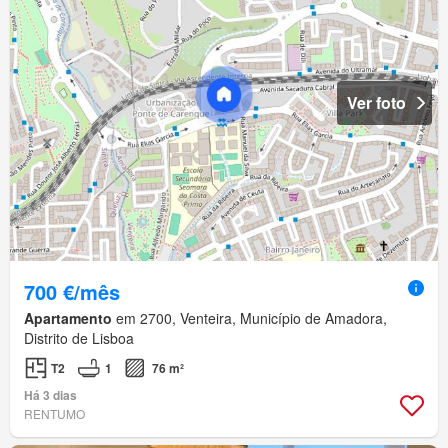
Ver foto
700 €/mês
Apartamento
em 2700, Venteira, Município de Amadora,
Distrito de Lisboa
T2
1
76 m²
Há 3 dias
RENTUMO