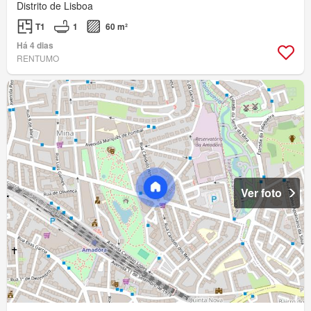
Distrito de Lisboa
T1
1
60 m²
Há 4 dias
RENTUMO
Ver foto