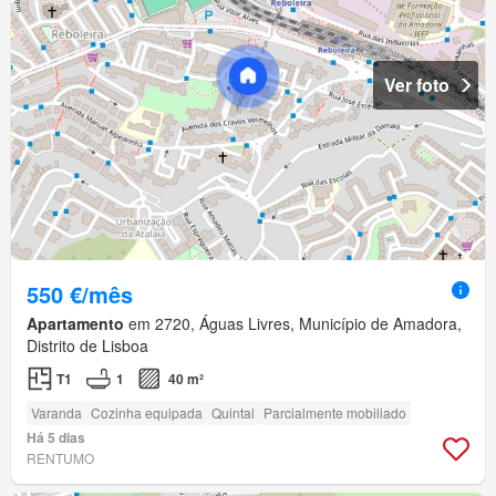
Ver foto
550 €/mês
Apartamento
em 2720, Águas Livres, Município de Amadora,
Distrito de Lisboa
T1
1
40 m²
Varanda
Cozinha equipada
Quintal
Parcialmente mobiliado
Há 5 dias
RENTUMO