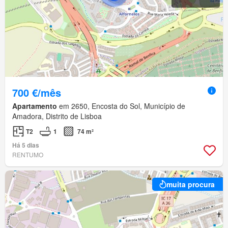
700 €/mês
Apartamento
em 2650, Encosta do Sol, Município de
Amadora, Distrito de Lisboa
T2
1
74 m²
Há 5 dias
RENTUMO
muita procura