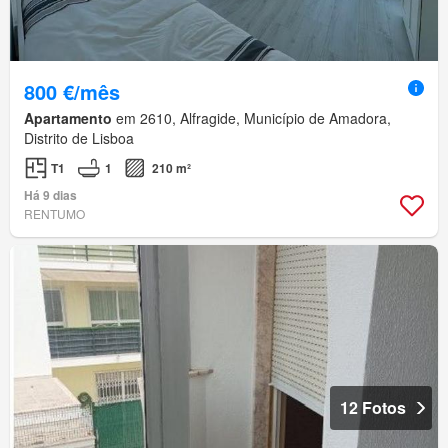
800 €/mês
Apartamento
em 2610, Alfragide, Município de Amadora,
Distrito de Lisboa
T1
1
210 m²
Há 9 dias
RENTUMO
12 Fotos