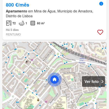
800 €/mês
Apartamento
em Mina de Água, Município de Amadora,
Distrito de Lisboa
T2
1
60 m²
Há 5 dias
RENTUMO
Ver foto