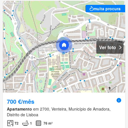
muita procura
Ver foto
700 €/mês
Apartamento
em 2700, Venteira, Município de Amadora,
Distrito de Lisboa
T2
1
76 m²