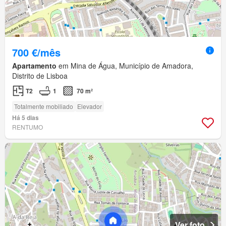
700 €/mês
Apartamento
em Mina de Água, Município de Amadora,
Distrito de Lisboa
T2
1
70 m²
Totalmente mobiliado
Elevador
Há 5 dias
RENTUMO
Ver foto