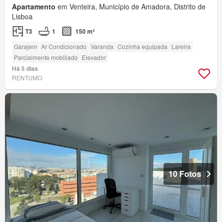
Apartamento
em Venteira, Município de Amadora, Distrito de
Lisboa
T3
1
150 m²
Garajem
Ar Condicionado
Varanda
Cozinha equipada
Lareira
Parcialmente mobiliado
Elevador
Há 5 dias
RENTUMO
10 Fotos