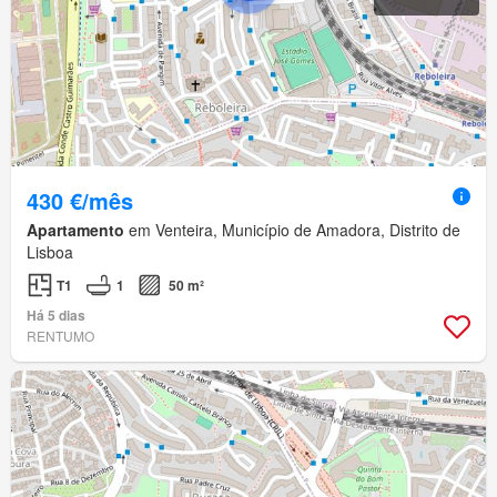
430 €/mês
Apartamento
em Venteira, Município de Amadora, Distrito de
Lisboa
T1
1
50 m²
Há 5 dias
RENTUMO