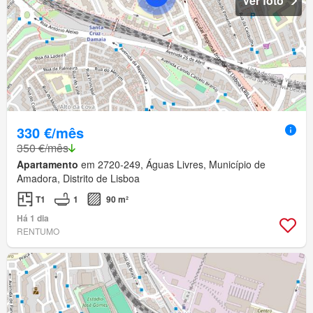
Ver foto
330 €/mês
350 €/mês
Apartamento
em 2720-249, Águas Livres, Município de
Amadora, Distrito de Lisboa
T1
1
90 m²
Há 1 dia
RENTUMO