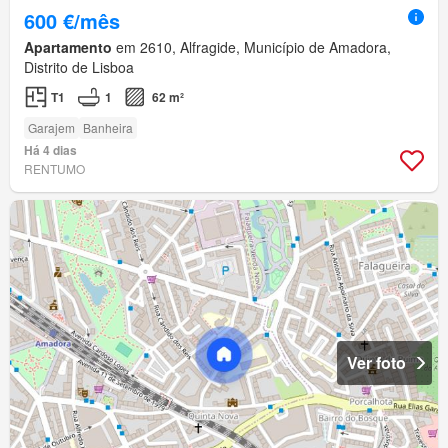
600 €/mês
Apartamento
em 2610, Alfragide, Município de Amadora,
Distrito de Lisboa
T1
1
62 m²
Garajem
Banheira
Há 4 dias
RENTUMO
Ver foto