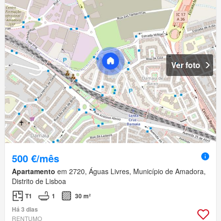
Ver foto
500 €/mês
Apartamento
em 2720, Águas Livres, Município de Amadora,
Distrito de Lisboa
T1
1
30 m²
Há 3 dias
RENTUMO