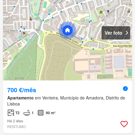
Ver foto
700 €/mês
Apartamento
em Venteira, Município de Amadora, Distrito de
Lisboa
T2
1
90 m²
Há 2 dias
RENTUMO