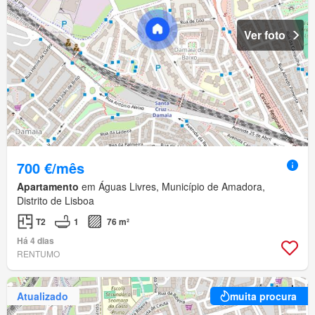
Ver foto
700 €/mês
Apartamento
em Águas Livres, Município de Amadora,
Distrito de Lisboa
T2
1
76 m²
Há 4 dias
RENTUMO
Atualizado
muita procura