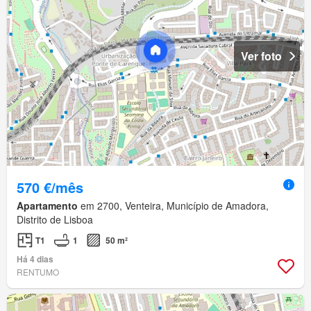
Ver foto
570 €/mês
Apartamento
em 2700, Venteira, Município de Amadora,
Distrito de Lisboa
T1
1
50 m²
Há 4 dias
RENTUMO