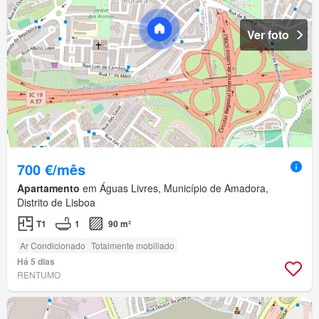
Ver foto
700 €/mês
Apartamento
em Águas Livres, Município de Amadora,
Distrito de Lisboa
T1
1
90 m²
Ar Condicionado
Totalmente mobiliado
Há 5 dias
RENTUMO