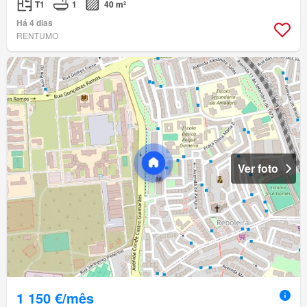
T1
1
40 m²
Há 4 dias
RENTUMO
Ver foto
1 150 €/mês