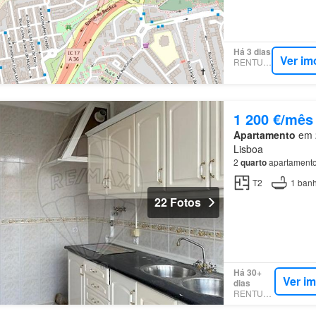
Há 3 dias
Ver im
RENTUMO
1 200 €/mês
Apartamento
em 2
Lisboa
2
quarto
apartamento
T2
1
banh
22 Fotos
Há 30+
Ver i
dias
RENTUMO