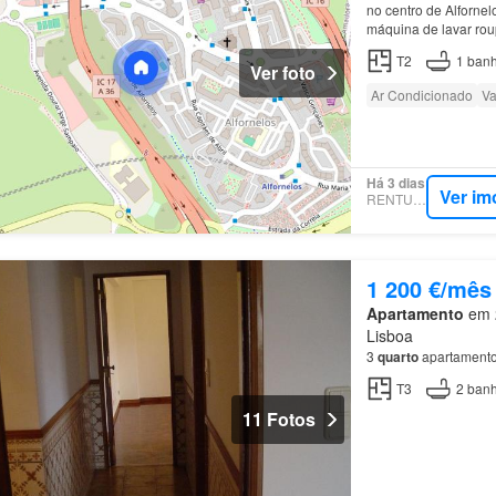
no centro de Alforne
máquina de lavar roup
T2
1
banh
Ver foto
Ar Condicionado
Va
Há 3 dias
Ver im
RENTUMO
1 200 €/mês
Apartamento
em 2
Lisboa
3
quarto
apartamento
T3
2
banh
11 Fotos