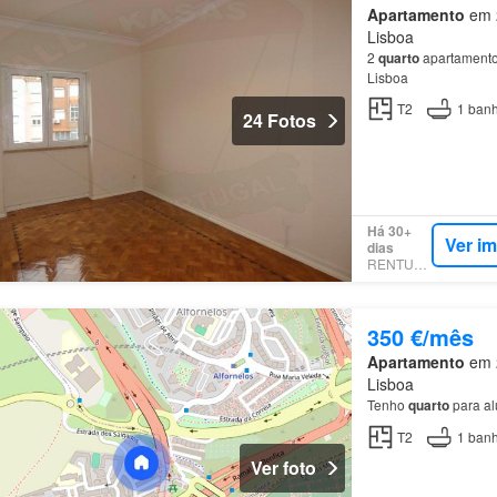
Apartamento
em 2
Lisboa
2
quarto
apartamento
Lisboa
T2
1
banh
24 Fotos
Há 30+
Ver i
dias
RENTUMO
350 €/mês
Apartamento
em 2
Lisboa
Tenho
quarto
para al
T2
1
banh
Ver foto