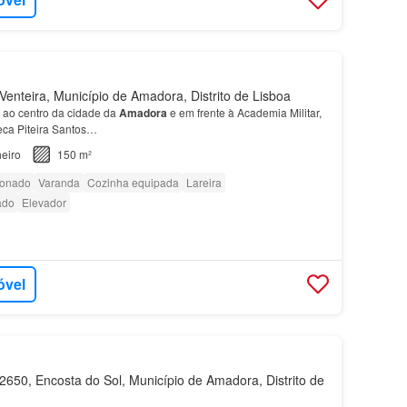
enteira, Município de Amadora, Distrito de Lisboa
o ao centro da cidade da
Amadora
e em frente à Academia Militar,
teca Piteira Santos…
eiro
150 m²
ionado
Varanda
Cozinha equipada
Lareira
ado
Elevador
óvel
650, Encosta do Sol, Município de Amadora, Distrito de