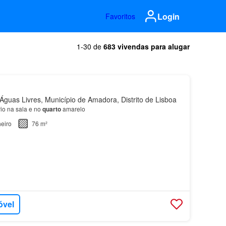
Login
Favoritos
1-30 de
683 vivendas para alugar
guas Livres, Município de Amadora, Distrito de Lisboa
io na sala e no
quarto
amarelo
eiro
76 m²
óvel