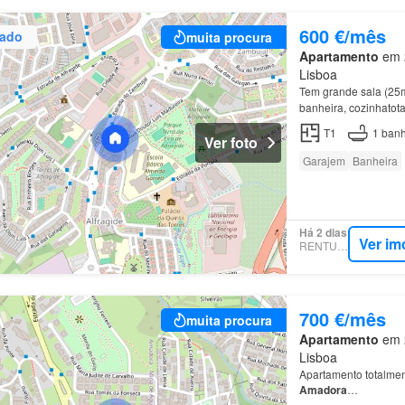
600 €/mês
zado
muita procura
Apartamento
em 2
Lisboa
Tem grande sala (25
banheira, cozinhatota
T1
1
banh
Ver foto
Garajem
Banheira
Há 2 dias
Ver im
RENTUMO
700 €/mês
muita procura
Apartamento
em 2
Lisboa
Apartamento totalme
Amadora
…