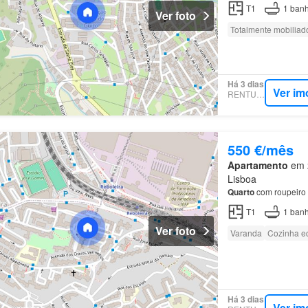
T1
1
banh
Ver foto
Totalmente mobiliad
Há 3 dias
Ver im
RENTUMO
550 €/mês
Apartamento
em 2
Lisboa
Quarto
com roupeiro 
T1
1
banh
Ver foto
Varanda
Cozinha e
Há 3 dias
Ver im