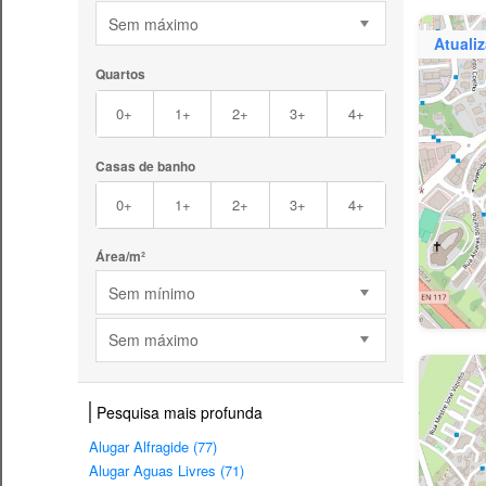
Sem máximo
Atuali
Quartos
0+
1+
2+
3+
4+
Casas de banho
0+
1+
2+
3+
4+
Área/m²
Sem mínimo
Sem máximo
Pesquisa mais profunda
Alugar Alfragide (77)
Alugar Aguas Livres (71)