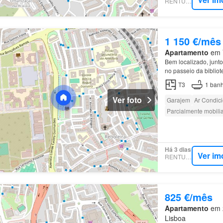
RENTUMO
1 150 €/mês
Apartamento
em V
Bem localizado, junt
no passeio da biblio
T3
1
banh
Ver foto
Garajem
Ar Condic
Parcialmente mobili
Há 3 dias
Ver im
RENTUMO
825 €/mês
Apartamento
em 2
Lisboa