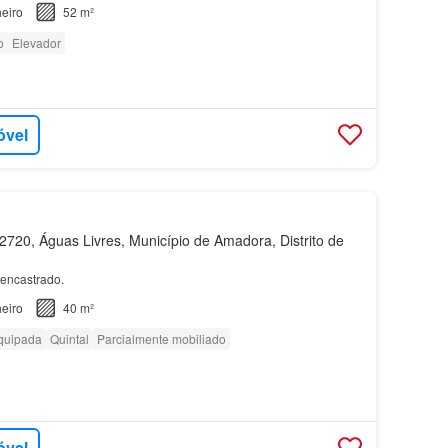
eiro
52 m²
o
Elevador
óvel
720, Águas Livres, Município de Amadora, Distrito de
encastrado.
eiro
40 m²
quipada
Quintal
Parcialmente mobiliado
óvel