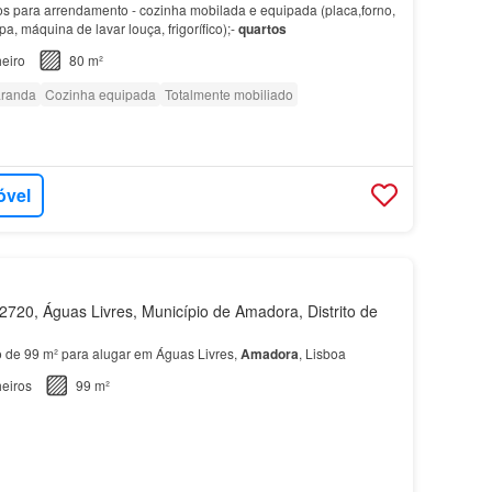
los para arrendamento - cozinha mobilada e equipada (placa,forno,
a, máquina de lavar louça, frigorífico);-
quartos
eiro
80 m²
randa
Cozinha equipada
Totalmente mobiliado
óvel
720, Águas Livres, Município de Amadora, Distrito de
 de 99 m² para alugar em Águas Livres,
Amadora
, Lisboa
eiros
99 m²