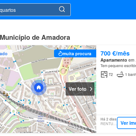
 Município de Amadora
700 €/mês
zado
muita procura
Apartamento
em Á
Tem pequeno escritór
T2
1
banh
Ver foto
Há 2 dias
Ver im
RENTUMO