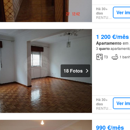
Há 30+
Ver i
dias
RENTUMO
1 200 €/mês
Apartamento
em 2
3
quarto
apartamento
T3
1
banh
18 Fotos
Há 30+
Ver i
dias
RENTUMO
990 €/mês