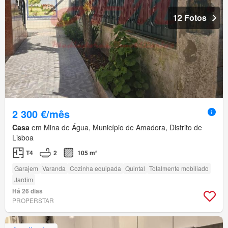
12 Fotos
2 300 €/mês
Casa
em Mina de Água, Município de Amadora, Distrito de
Lisboa
T4
2
105 m²
Garajem
Varanda
Cozinha equipada
Quintal
Totalmente mobiliado
Jardim
Há 26 dias
PROPERSTAR