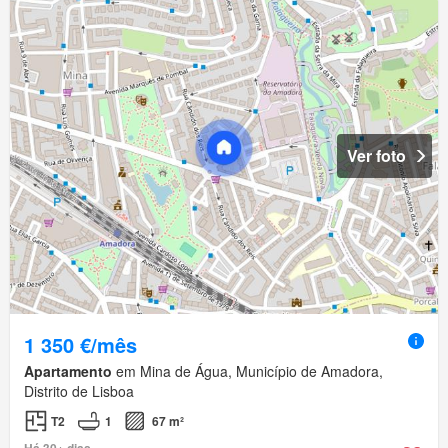
Ver foto
1 350 €/mês
Apartamento
em Mina de Água, Município de Amadora,
Distrito de Lisboa
T2
1
67 m²
Há 30+ dias