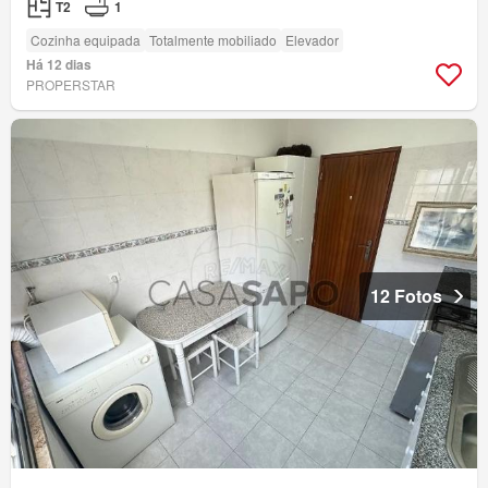
T2
1
Cozinha equipada
Totalmente mobiliado
Elevador
Há 12 dias
PROPERSTAR
12 Fotos