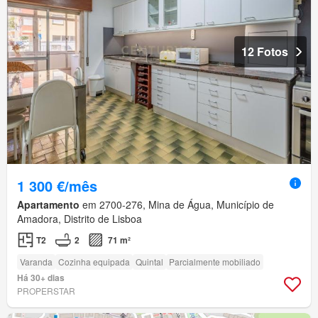
12 Fotos
1 300 €/mês
Apartamento
em 2700-276, Mina de Água, Município de
Amadora, Distrito de Lisboa
T2
2
71 m²
Varanda
Cozinha equipada
Quintal
Parcialmente mobiliado
Há 30+ dias
PROPERSTAR