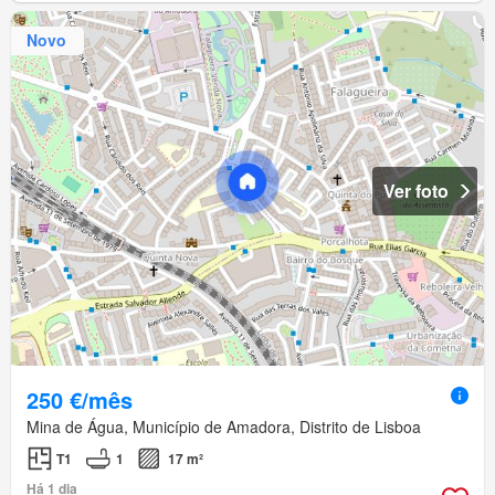
Novo
Ver foto
250 €/mês
Mina de Água, Município de Amadora, Distrito de Lisboa
T1
1
17 m²
Há 1 dia