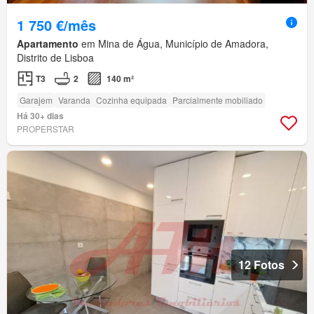
1 750 €/mês
Apartamento
em Mina de Água, Município de Amadora,
Distrito de Lisboa
T3
2
140 m²
Garajem
Varanda
Cozinha equipada
Parcialmente mobiliado
Há 30+ dias
PROPERSTAR
12 Fotos