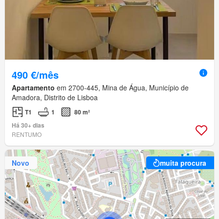
490 €/mês
Apartamento
em 2700-445, Mina de Água, Município de
Amadora, Distrito de Lisboa
T1
1
80 m²
Há 30+ dias
RENTUMO
Novo
muita procura