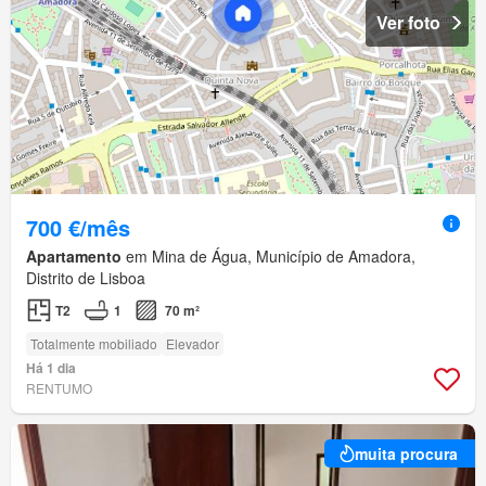
Ver foto
700 €/mês
Apartamento
em Mina de Água, Município de Amadora,
Distrito de Lisboa
T2
1
70 m²
Totalmente mobiliado
Elevador
Há 1 dia
RENTUMO
muita procura