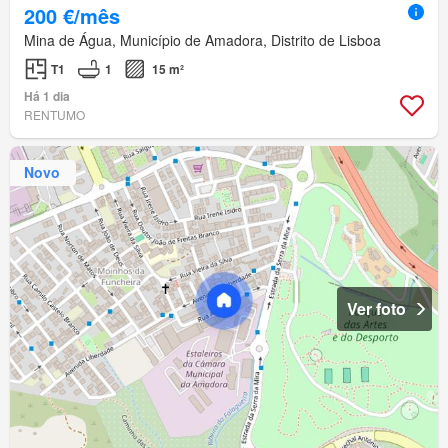
200 €/mês
Mina de Água, Município de Amadora, Distrito de Lisboa
T1
1
15 m²
Há 1 dia
RENTUMO
Novo
Ver foto