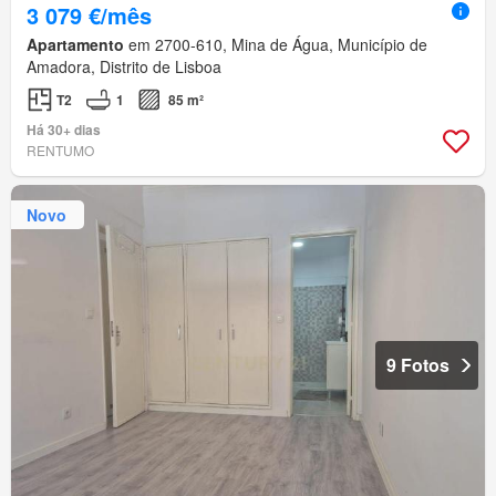
3 079 €/mês
Apartamento
em 2700-610, Mina de Água, Município de
Amadora, Distrito de Lisboa
T2
1
85 m²
Há 30+ dias
RENTUMO
Novo
9 Fotos