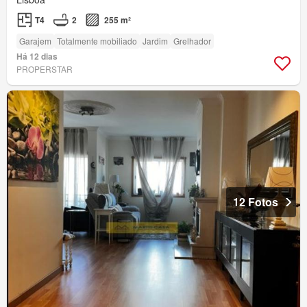
T4
2
255 m²
Garajem
Totalmente mobiliado
Jardim
Grelhador
Há 12 dias
PROPERSTAR
12 Fotos