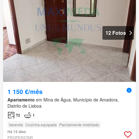
12 Fotos
1 150 €/mês
Apartamento
em Mina de Água, Município de Amadora,
Distrito de Lisboa
T2
1
Varanda
Cozinha equipada
Parcialmente mobiliado
Há 15 dias
PROPERSTAR