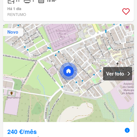
T1
1
15 m²
Há 1 dia
RENTUMO
Novo
Ver foto
240 €/mês