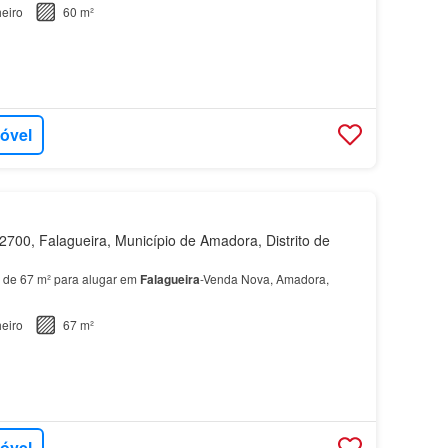
eiro
60 m²
móvel
700, Falagueira, Município de Amadora, Distrito de
 de 67 m² para alugar em
Falagueira
-Venda Nova, Amadora,
eiro
67 m²
móvel