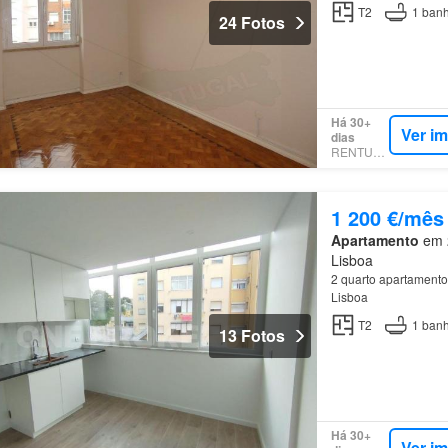
T2
1
banh
24 Fotos
Há 30+
Ver i
dias
RENTUMO
1 200 €/mês
Apartamento
em 2
Lisboa
2 quarto apartamento
Lisboa
T2
1
banh
13 Fotos
Há 30+
Ver i