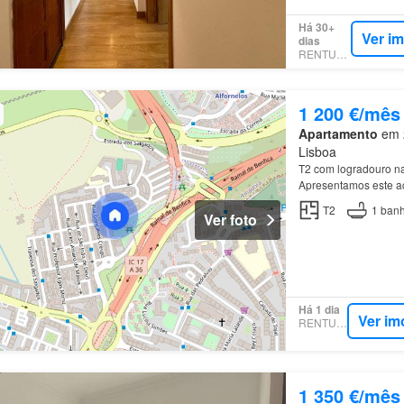
Há 30+
Ver i
dias
RENTUMO
1 200 €/mês
Apartamento
em 2
Lisboa
T2 com logradouro n
Apresentamos este ac
Falagueira
, ideal pa
T2
1
banh
Ver foto
Há 1 dia
Ver im
RENTUMO
1 350 €/mês