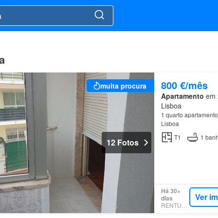
a
800 €/mês
muita procura
Apartamento
em 2
Lisboa
1 quarto apartamento
Lisboa
T1
1
banh
12 Fotos
Há 30+
Ver i
dias
RENTUMO