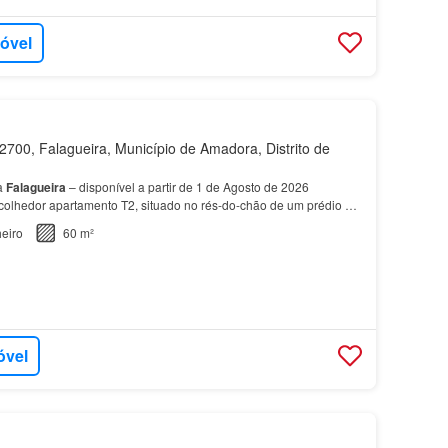
móvel
700, Falagueira, Município de Amadora, Distrito de
a
Falagueira
– disponível a partir de 1 de Agosto de 2026
olhedor apartamento T2, situado no rés-do-chão de um prédio na
ra quem valoriza conforto, funcionalidade e u…
eiro
60 m²
óvel