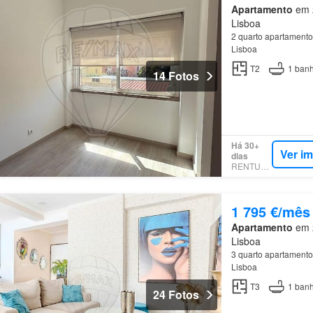
Apartamento
em 2
Lisboa
2 quarto apartamento
Lisboa
T2
1
banh
14 Fotos
Há 30+
Ver i
dias
RENTUMO
1 795 €/mês
Apartamento
em 2
Lisboa
3 quarto apartamento
Lisboa
T3
1
banh
24 Fotos