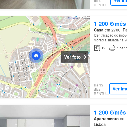
dias
RENTUMO
1 200 €/mês
Casa
em 2700, Fal
Identificação do imó
moradia situada na 
procura conforto, pr
T2
1
banh
Ver foto
Há 15
Ver im
dias
RENTUMO
1 200 €/mês
Apartamento
em 2
Lisboa