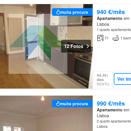
940 €/mês
muita procura
Apartamento
em 2
Lisboa
1 quarto apartament
T1
1
banh
12 Fotos
Há 30+
Ver i
dias
RENTUMO
990 €/mês
muita procura
Apartamento
em 2
Lisboa
2 quarto apartamento
Lisboa