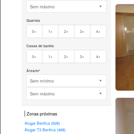
Sem máximo
Quartos
0+
1+
2+
3+
4+
Casas de banho
0+
1+
2+
3+
4+
Área/m²
Sem mínimo
Sem máximo
Zonas próximas
Alugar Benfica (628)
Alugar T3 Benfica (468)