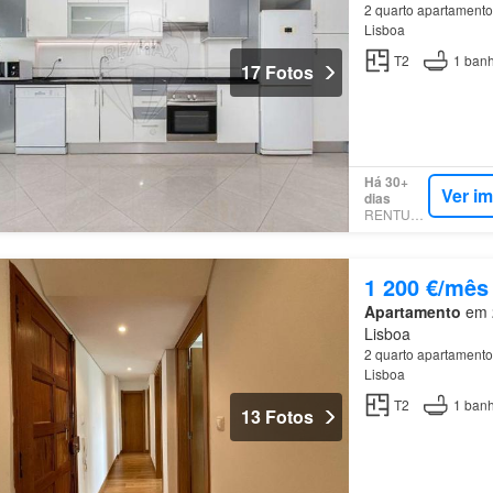
2 quarto apartamento
Lisboa
T2
1
banh
17 Fotos
Há 30+
Ver i
dias
RENTUMO
1 200 €/mês
Apartamento
em 2
Lisboa
2 quarto apartamento
Lisboa
T2
1
banh
13 Fotos