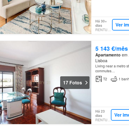
Há 30+
Ver i
dias
RENTUMO
5 143 €/mês
Apartamento
em 2
Lisboa
Living near a metro st
commutes…
T2
1
banh
17 Fotos
Há 23
Ver im
dias
RENTUMO