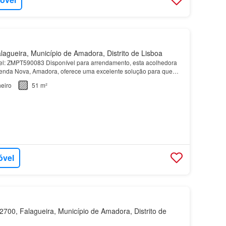
agueira, Município de Amadora, Distrito de Lisboa
vel: ZMPT590083 Disponível para arrendamento, esta acolhedora
Venda Nova, Amadora, oferece uma excelente solução para quem
ivacidade e uma localização central…
eiro
51 m²
óvel
700, Falagueira, Município de Amadora, Distrito de