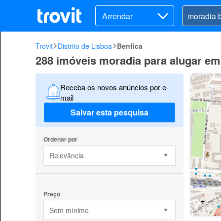
Arrendar
Trovit
Distrito de Lisboa
Benfica
288 imóveis moradia para alugar em
Receba os novos anúncios por e-
mail
Salvar esta pesquisa
Ordenar por
Relevância
Preço
Sem mínimo