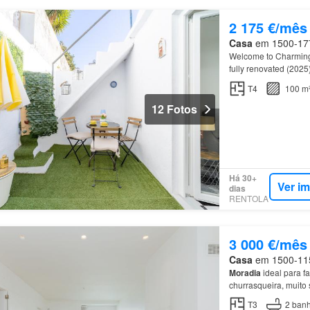
2 175 €/mês
Casa
em 1500-177,
Welcome to Charmi
fully renovated (202
and the…
T4
100 m
12 Fotos
Há 30+
Ver i
dias
RENTOLA
3 000 €/mês
Casa
em 1500-115,
Moradia
ideal para fa
churrasqueira, muito
T3
2
banh