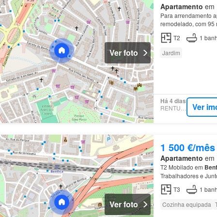
Apartamento
em B
Para arrendamento a
remodelado, com 95 
Toda a
casa
T2
1
banh
Ver foto
Jardim
Há 4 dias
Ver im
RENTUMO
1 500 €/mês
Apartamento
em B
T2 Mobilado em
Benf
Trabalhadores e Junt
2: 13,77 m² (com ace
T3
1
banh
Ver foto
Cozinha equipada