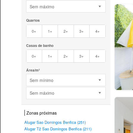
Sem máximo
Quartos
0+
1+
2+
3+
4+
Casas de banho
0+
1+
2+
3+
4+
Área/m²
Sem mínimo
Sem máximo
Zonas próximas
Alugar Sao Domingos Benfica (251)
Alugar T2 Sao Domingos Benfica (211)