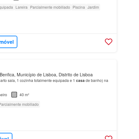
quipada
Lareira
Parcialmente mobiliado
Piscina
Jardim
imóvel
enfica, Município de Lisboa, Distrito de Lisboa
arto sala, 1 cozinha totalmente equipada e 1
casa
de banho) na
eiro
40 m²
Parcialmente mobiliado
óvel