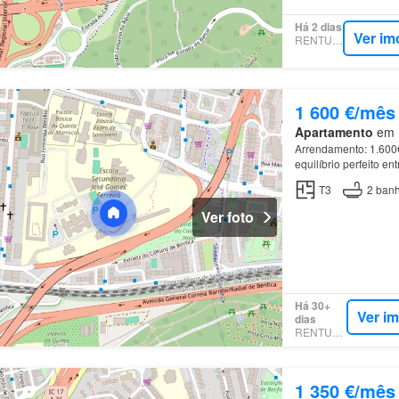
Há 2 dias
Ver im
RENTUMO
1 600 €/mês
Apartamento
em B
Arrendamento: 1.600€
equilíbrio perfeito e
coração de
Benfica
(
T3
2
banh
Ver foto
Há 30+
Ver i
dias
RENTUMO
1 350 €/mês