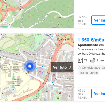
Há 30+
Ver i
dias
RENTUMO
1 650 €/mês
Apartamento
em 1
Duas
casas
de banho
poliban. O da cozinh
T2
2
banh
Ver foto
Ar Condicionado
Co
Piscina
Jardim
Há 30+
Ver i
dias
RENTUMO