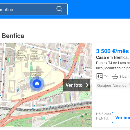
 Benfica
3 500 €/mês
Casa
em Benfica, 
Duplex T4 de Luxo n
luxo, localizado no p
T4
3
banh
Ver foto
Garajem
Varanda
Há 5 dias
Ver im
RENTUMO