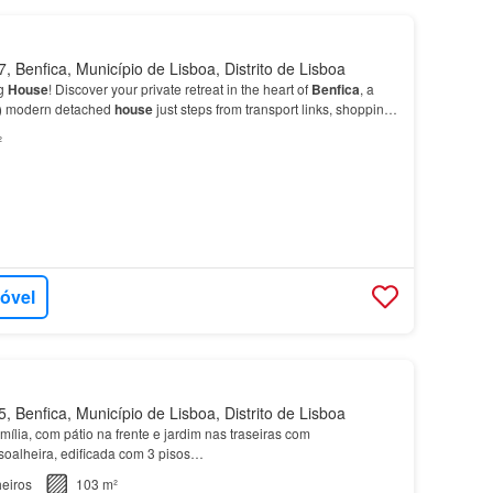
 Benfica, Município de Lisboa, Distrito de Lisboa
ng
House
! Discover your private retreat in the heart of
Benfica
, a
5) modern detached
house
just steps from transport links, shopping,
²
móvel
 Benfica, Município de Lisboa, Distrito de Lisboa
mília, com pátio na frente e jardim nas traseiras com
 soalheira, edificada com 3 pisos…
eiros
103 m²