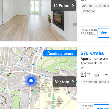
12 Fotos
Varanda
Cozinha e
Grelhador
Há 30+ dias
Ver 
PROPERSTAR
575 €/mês
muita procura
Apartamento
em B
Apartamento T0 (1 qu
av
T1
1
banh
Ver foto
Cozinha equipada
Há 2 dias
Ver im