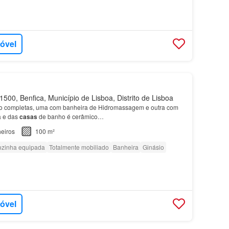
móvel
500, Benfica, Município de Lisboa, Distrito de Lisboa
 completas, uma com banheira de Hidromassagem e outra com
a e das
casas
de banho é cerâmico…
eiros
100 m²
zinha equipada
Totalmente mobiliado
Banheira
Ginásio
móvel