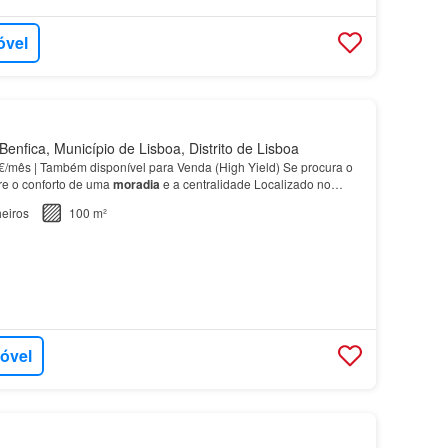
óvel
enfica, Município de Lisboa, Distrito de Lisboa
/mês | Também disponível para Venda (High Yield) Se procura o
ntre o conforto de uma
moradia
e a centralidade Localizado no
Calhariz), junto ao Califa e ao Institut…
eiros
100 m²
móvel