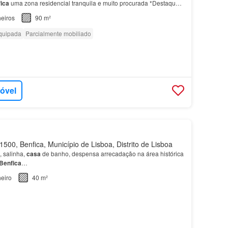
ica
uma zona residencial tranquila e muito procurada *Destaques
quartos com boas áreas 2
casas
de banho mo…
eiros
90 m²
quipada
Parcialmente mobiliado
móvel
500, Benfica, Município de Lisboa, Distrito de Lisboa
, salinha,
casa
de banho, despensa arrecadação na área histórica
Benfica
…
eiro
40 m²