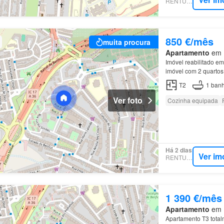
RENTUMO
850 €/mês
muita procura
Apartamento
em 1
Imóvel reabilitado e
imóvel com 2 quartos 
sala em openspace;
T2
1
banh
Ver foto
Cozinha equipada
Há 2 dias
Ver im
RENTUMO
1 390 €/mês
Apartamento
em B
Apartamento T3 total