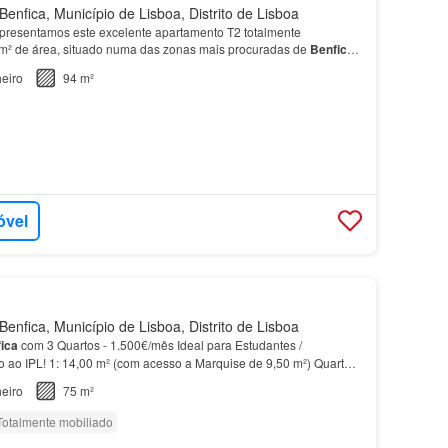
enfica, Município de Lisboa, Distrito de Lisboa
presentamos este excelente apartamento T2 totalmente
m² de área, situado numa das zonas mais procuradas de
Benfica
eiro
94 m²
óvel
enfica, Município de Lisboa, Distrito de Lisboa
ica
com 3 Quartos - 1.500€/mês Ideal para Estudantes /
o ao IPL! 1: 14,00 m² (com acesso a Marquise de 9,50 m²) Quarto
sso a Marquise de 9,50 m²) Quarto 3: 13,00 m² C…
eiro
75 m²
Totalmente mobiliado