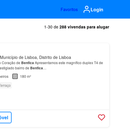
Login
Favoritos
1-30 de
288 vivendas para alugar
Município de Lisboa, Distrito de Lisboa
o Coração de
Benfica
Apresentamos este magnífico duplex T4 de
restigiado bairro de
Benfica
…
eiros
180 m²
Terraço
óvel