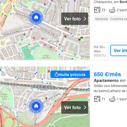
Charquinho, em
Benf
do apartamento: * 3 
T3
2
banh
Ver foto
Varanda
Cozinha e
Há 30+
Ver i
dias
RENTUMO
650 €/mês
muita procura
Apartamento
em 1
Sótão com kitchenete
do bairroCalhariz de
T1
1
banh
Ver foto