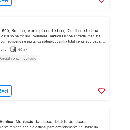
500, Benfica, Município de Lisboa, Distrito de Lisboa
m 2019 no bairro das Pedralvas
Benfica
Lisboa entrada imediata
com roupeiros e muita luz natural; cozinha totalmente equipada, e
casa
de banho com poliban; 2º andar…
eiro
60 m²
Parcialmente mobiliado
óvel
enfica, Município de Lisboa, Distrito de Lisboa
mente remodelado e a estrear para arrendamento no Bairro do