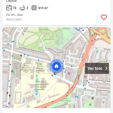
Lisboa
T3
2
815 m²
Há 30+ dias
RENTUMO
Ver foto