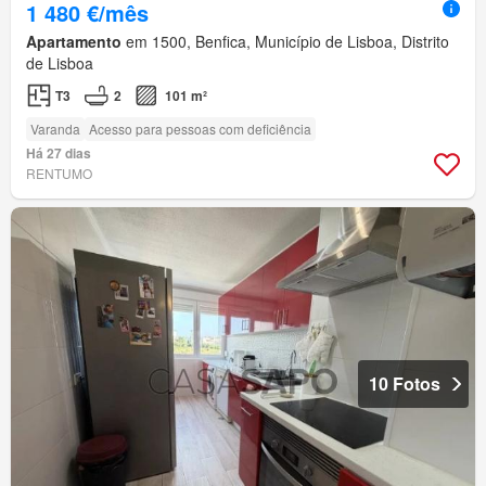
1 480 €/mês
Apartamento
em 1500, Benfica, Município de Lisboa, Distrito
de Lisboa
T3
2
101 m²
Varanda
Acesso para pessoas com deficiência
Há 27 dias
RENTUMO
10 Fotos