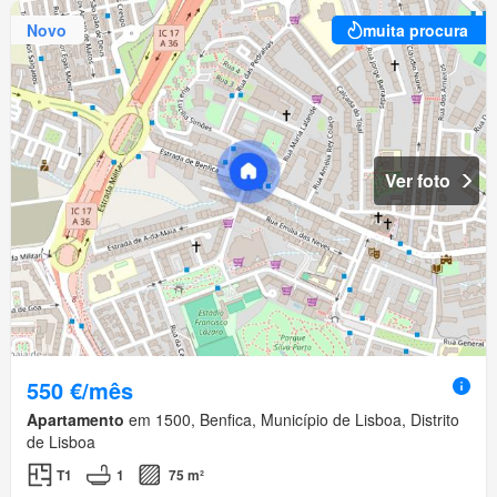
Novo
muita procura
Ver foto
550 €/mês
Apartamento
em 1500, Benfica, Município de Lisboa, Distrito
de Lisboa
T1
1
75 m²