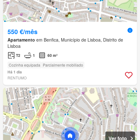
550 €/mês
Apartamento
em Benfica, Município de Lisboa, Distrito de
Lisboa
T2
1
60 m²
Cozinha equipada
Parcialmente mobiliado
Há 1 dia
RENTUMO
Ver foto