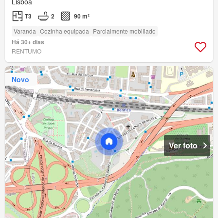
Lisboa
T3
2
90 m²
Varanda
Cozinha equipada
Parcialmente mobiliado
Há 30+ dias
RENTUMO
Novo
Ver foto