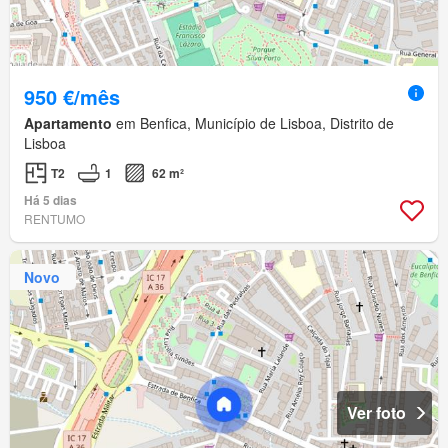
950 €/mês
Apartamento
em Benfica, Município de Lisboa, Distrito de
Lisboa
T2
1
62 m²
Há 5 dias
RENTUMO
Novo
Ver foto