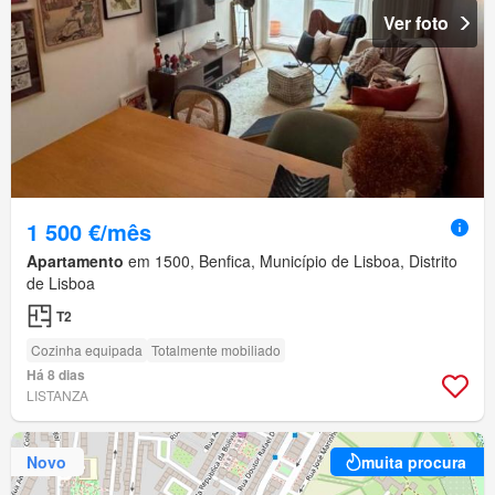
Ver foto
1 500 €/mês
Apartamento
em 1500, Benfica, Município de Lisboa, Distrito
de Lisboa
T2
Cozinha equipada
Totalmente mobiliado
Há 8 dias
LISTANZA
Novo
muita procura