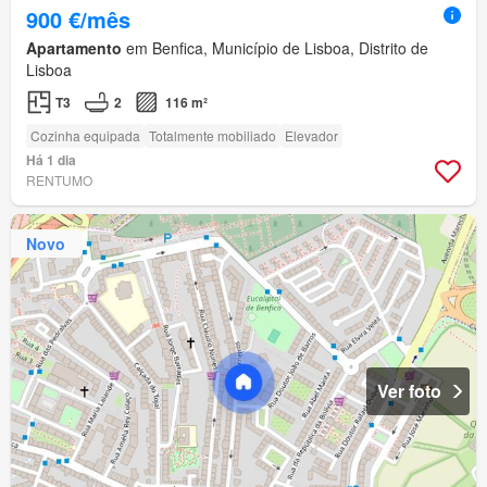
900 €/mês
Apartamento
em Benfica, Município de Lisboa, Distrito de
Lisboa
T3
2
116 m²
Cozinha equipada
Totalmente mobiliado
Elevador
Há 1 dia
RENTUMO
Novo
Ver foto