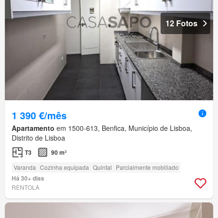
12 Fotos
1 390 €/mês
Apartamento
em 1500-613, Benfica, Município de Lisboa,
Distrito de Lisboa
T3
90 m²
Varanda
Cozinha equipada
Quintal
Parcialmente mobiliado
Há 30+ dias
RENTOLA