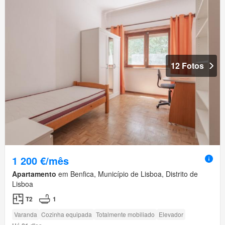
12 Fotos
1 200 €/mês
Apartamento
em Benfica, Município de Lisboa, Distrito de
Lisboa
T2
1
Varanda
Cozinha equipada
Totalmente mobiliado
Elevador