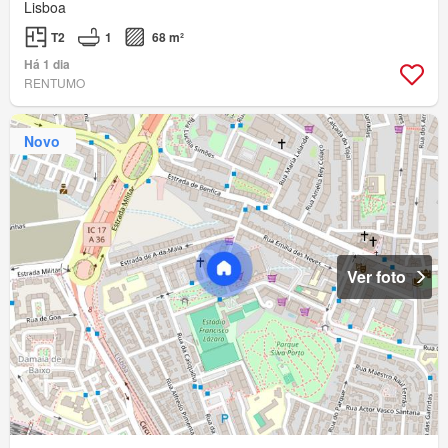
Lisboa
T2
1
68 m²
Há 1 dia
RENTUMO
Novo
Ver foto