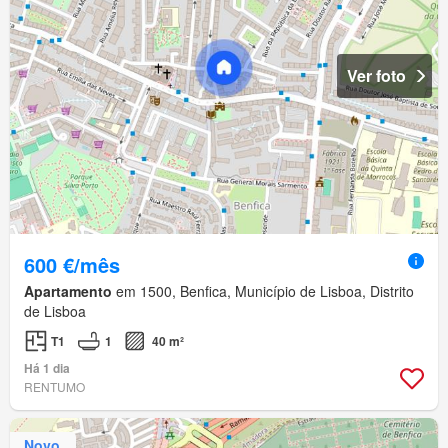
Ver foto
600 €/mês
Apartamento
em 1500, Benfica, Município de Lisboa, Distrito
de Lisboa
T1
1
40 m²
Há 1 dia
RENTUMO
Novo