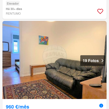
Elevador
Há 30+ dias
RENTUMO
19 Fotos
960 €/mês