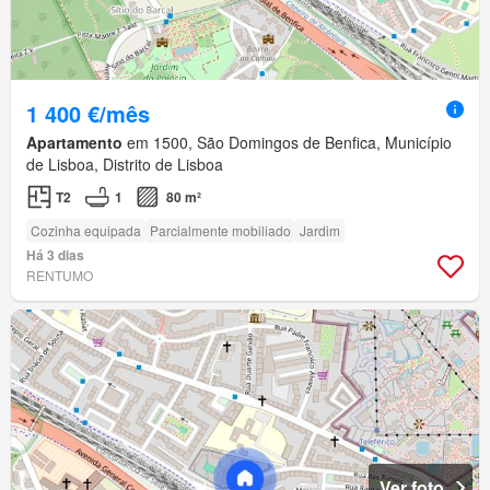
1 400 €/mês
Apartamento
em 1500, São Domingos de Benfica, Município
de Lisboa, Distrito de Lisboa
T2
1
80 m²
Cozinha equipada
Parcialmente mobiliado
Jardim
Há 3 dias
RENTUMO
Ver foto