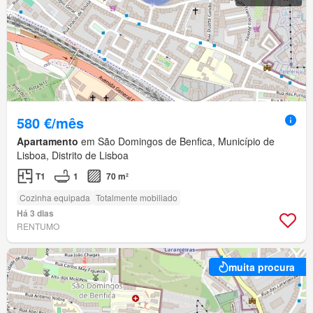
580 €/mês
Apartamento
em São Domingos de Benfica, Município de
Lisboa, Distrito de Lisboa
T1
1
70 m²
Cozinha equipada
Totalmente mobiliado
Há 3 dias
RENTUMO
muita procura