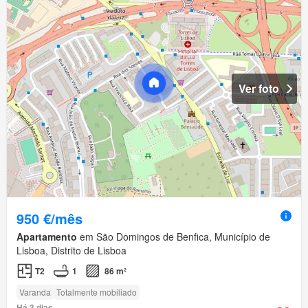
Ver foto
950 €/mês
Apartamento
em São Domingos de Benfica, Município de
Lisboa, Distrito de Lisboa
T2
1
86 m²
Varanda
Totalmente mobiliado
Há 3 dias