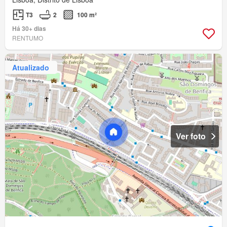
T3
2
100 m²
Há 30+ dias
RENTUMO
Atualizado
Ver foto