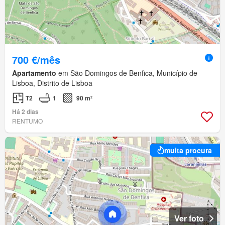
700 €/mês
Apartamento
em São Domingos de Benfica, Município de
Lisboa, Distrito de Lisboa
T2
1
90 m²
Há 2 dias
RENTUMO
muita procura
Ver foto