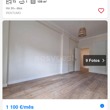
T3
1
109 m²
Há 30+ dias
RENTUMO
9 Fotos
1 100 €/mês