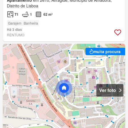
Apartamento
em 2610, Alfragide, Município de Amadora,
Distrito de Lisboa
T1
1
62 m²
Garajem
Banheira
Há 3 dias
RENTUMO
muita procura
Ver foto