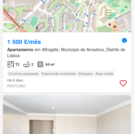
1 500 €/mês
Apartamento
em Alfragide, Município de Amadora, Distrito de
Lisboa
T3
2
94 m²
Cozinha equipada
Totalmente mobiliado
Elevador
Área verde
Há 9 dias
RENTUMO