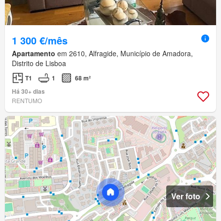
1 300 €/mês
Apartamento
em 2610, Alfragide, Município de Amadora,
Distrito de Lisboa
T1
1
68 m²
Há 30+ dias
RENTUMO
Ver foto