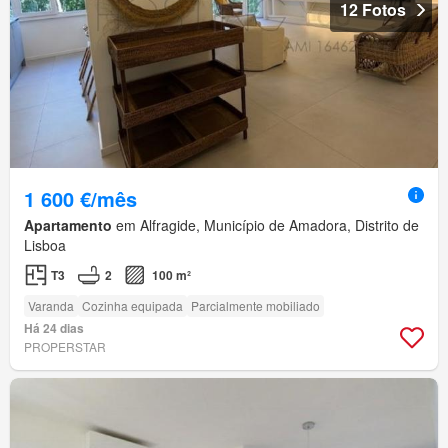
12 Fotos
1 600 €/mês
Apartamento
em Alfragide, Município de Amadora, Distrito de
Lisboa
T3
2
100 m²
Varanda
Cozinha equipada
Parcialmente mobiliado
Há 24 dias
PROPERSTAR