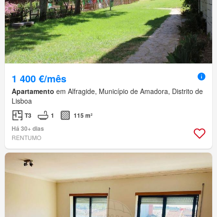
1 400 €/mês
Apartamento
em Alfragide, Município de Amadora, Distrito de
Lisboa
T3
1
115 m²
Há 30+ dias
RENTUMO