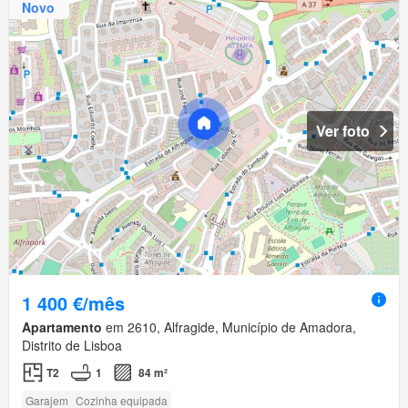
Novo
Ver foto
1 400 €/mês
Apartamento
em 2610, Alfragide, Município de Amadora,
Distrito de Lisboa
T2
1
84 m²
Garajem
Cozinha equipada