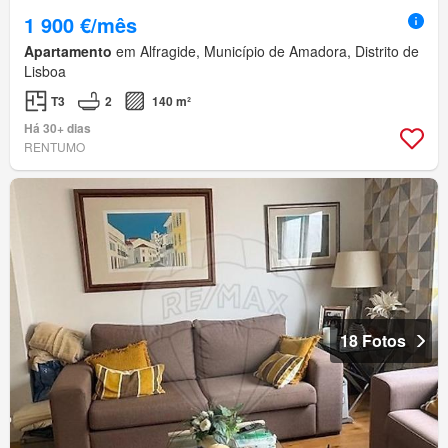
1 900 €/mês
Apartamento
em Alfragide, Município de Amadora, Distrito de
Lisboa
T3
2
140 m²
Há 30+ dias
RENTUMO
18 Fotos