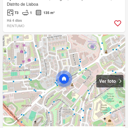
Distrito de Lisboa
T3
1
135 m²
Há 4 dias
RENTUMO
Ver foto