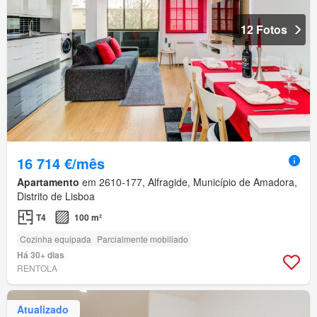
12 Fotos
16 714 €/mês
Apartamento
em 2610-177, Alfragide, Município de Amadora,
Distrito de Lisboa
T4
100 m²
Cozinha equipada
Parcialmente mobiliado
Há 30+ dias
RENTOLA
Atualizado