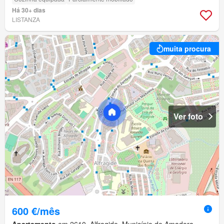
Há 30+ dias
LISTANZA
muita procura
Ver foto
600 €/mês