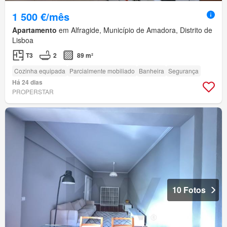
1 500 €/mês
Apartamento
em Alfragide, Município de Amadora, Distrito de
Lisboa
T3
2
89 m²
Cozinha equipada
Parcialmente mobiliado
Banheira
Segurança
Há 24 dias
PROPERSTAR
10 Fotos