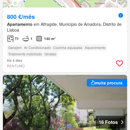
800 €/mês
Apartamento
em Alfragide, Município de Amadora, Distrito de
Lisboa
T1
1
140 m²
Garajem
Ar Condicionado
Cozinha equipada
Aquecimento
Totalmente mobiliado
Ginásio
Há 4 dias
RENTUMO
muita procura
16 Fotos