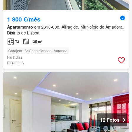
1 800 €/mês
Apartamento
em 2610-008, Alfragide, Município de Amadora,
Distrito de Lisboa
T3
135 m²
Garajem
Ar Condicionado
Varanda
Há 2 dias
RENTOLA
12 Fotos