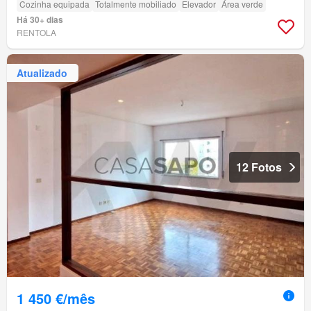
Cozinha equipada
Totalmente mobiliado
Elevador
Área verde
Há 30+ dias
RENTOLA
Atualizado
12 Fotos
1 450 €/mês