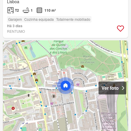
Lisboa
T2
1
110 m²
Garajem
Cozinha equipada
Totalmente mobiliado
Há 3 dias
RENTUMO
Ver foto