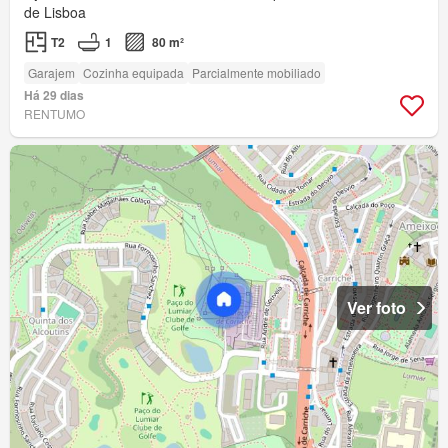
de Lisboa
T2
1
80 m²
Garajem
Cozinha equipada
Parcialmente mobiliado
Há 29 dias
RENTUMO
Ver foto