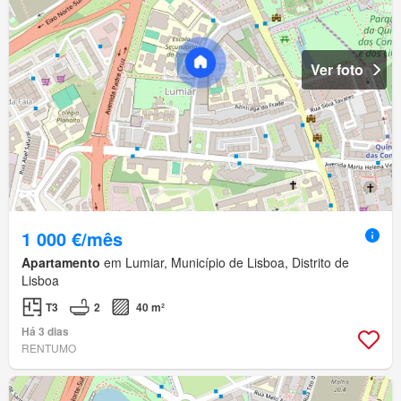
Ver foto
1 000 €/mês
Apartamento
em Lumiar, Município de Lisboa, Distrito de
Lisboa
T3
2
40 m²
Há 3 dias
RENTUMO