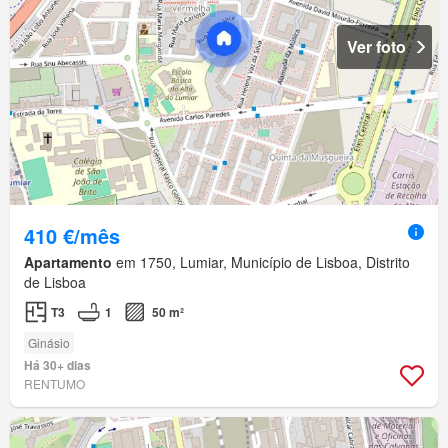
Ver foto
410 €/mês
Apartamento
em 1750, Lumiar, Município de Lisboa, Distrito
de Lisboa
T3
1
50 m²
Ginásio
Há 30+ dias
RENTUMO