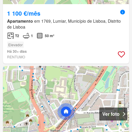
1 100 €/mês
Apartamento
em 1769, Lumiar, Município de Lisboa, Distrito
de Lisboa
T2
1
50 m²
Elevador
Há 30+ dias
RENTUMO
Ver foto