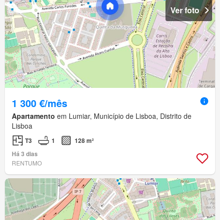
Ver foto
1 300 €/mês
Apartamento
em Lumiar, Município de Lisboa, Distrito de
Lisboa
T3
1
128 m²
Há 3 dias
RENTUMO