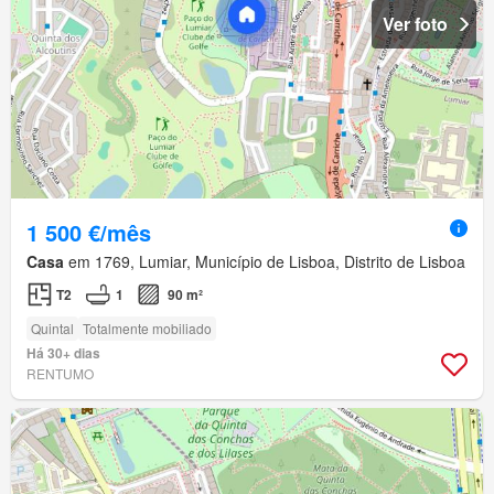
Ver foto
1 500 €/mês
Casa
em 1769, Lumiar, Município de Lisboa, Distrito de Lisboa
T2
1
90 m²
Quintal
Totalmente mobiliado
Há 30+ dias
RENTUMO