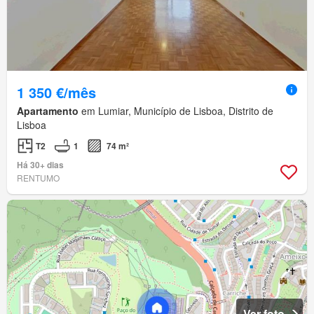
1 350 €/mês
Apartamento
em Lumiar, Município de Lisboa, Distrito de
Lisboa
T2
1
74 m²
Há 30+ dias
RENTUMO
Ver foto