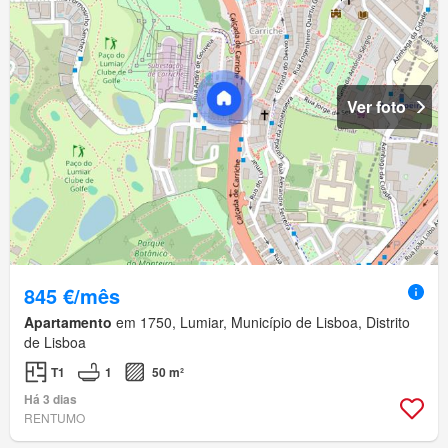
Ver foto
845 €/mês
Apartamento
em 1750, Lumiar, Município de Lisboa, Distrito
de Lisboa
T1
1
50 m²
Há 3 dias
RENTUMO