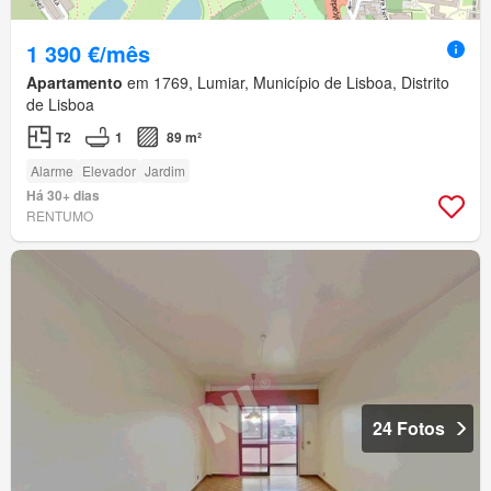
1 390 €/mês
Apartamento
em 1769, Lumiar, Município de Lisboa, Distrito
de Lisboa
T2
1
89 m²
Alarme
Elevador
Jardim
Há 30+ dias
RENTUMO
24 Fotos