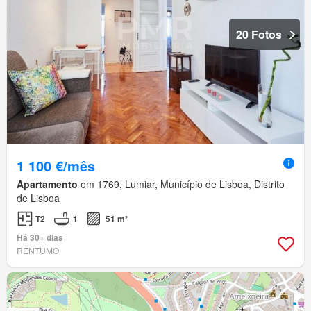
20 Fotos
1 100 €/mês
Apartamento
em 1769, Lumiar, Município de Lisboa, Distrito
de Lisboa
T2
1
51 m²
Há 30+ dias
RENTUMO