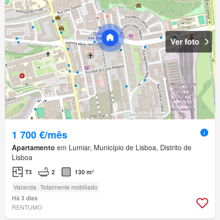
Ver foto
1 700 €/mês
Apartamento
em Lumiar, Município de Lisboa, Distrito de
Lisboa
T3
2
130 m²
Varanda
Totalmente mobiliado
Há 3 dias
RENTUMO