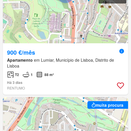
900 €/mês
Apartamento
em Lumiar, Município de Lisboa, Distrito de
Lisboa
T2
1
88 m²
Há 3 dias
RENTUMO
muita procura