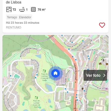
de Lisboa
T2
1
76 m²
Terraço
Elevador
Há 23 horas 33 minutos
RENTUMO
Ver foto