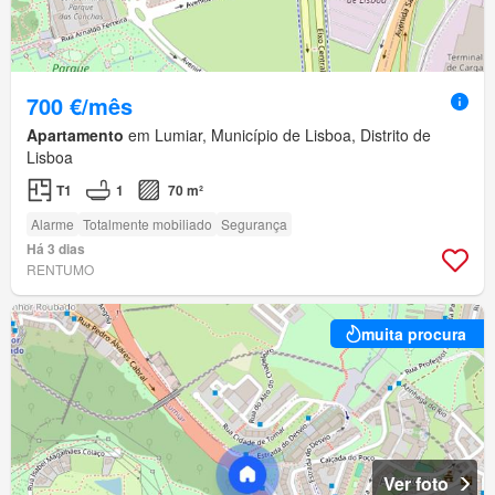
700 €/mês
Apartamento
em Lumiar, Município de Lisboa, Distrito de
Lisboa
T1
1
70 m²
Alarme
Totalmente mobiliado
Segurança
Há 3 dias
RENTUMO
muita procura
Ver foto