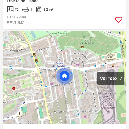
Distrito de Lisboa
T2
1
82 m²
Há 30+ dias
RENTUMO
Ver foto