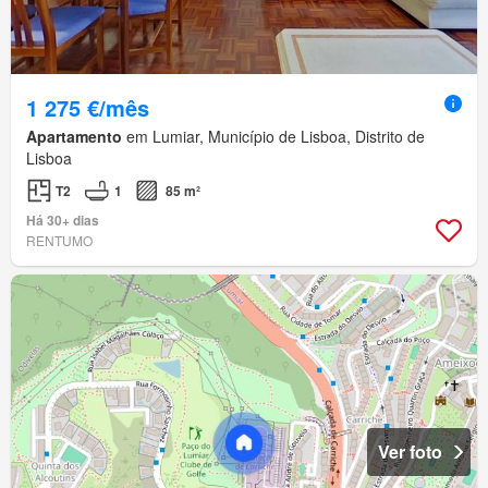
1 275 €/mês
Apartamento
em Lumiar, Município de Lisboa, Distrito de
Lisboa
T2
1
85 m²
Há 30+ dias
RENTUMO
Ver foto