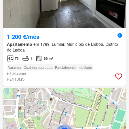
1 200 €/mês
Apartamento
em 1769, Lumiar, Município de Lisboa, Distrito
de Lisboa
T3
1
69 m²
Varanda
Cozinha equipada
Parcialmente mobiliado
Há 30+ dias
RENTUMO