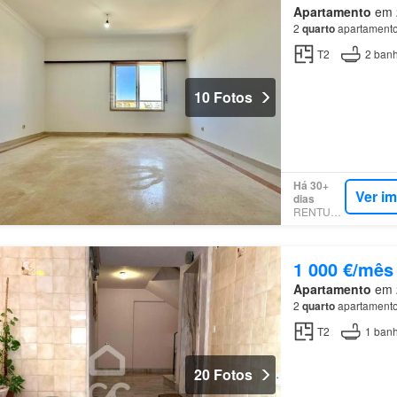
Apartamento
em 2
2
quarto
apartamento
T2
2
banh
10 Fotos
Há 30+
Ver i
dias
RENTUMO
1 000 €/mês
Apartamento
em 2
2
quarto
apartamento 
T2
1
banh
20 Fotos