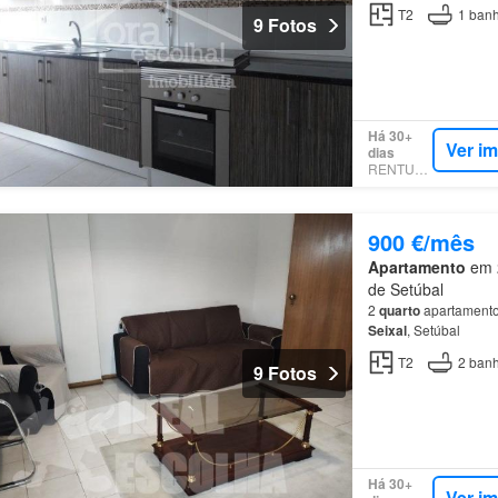
T2
1
banh
9 Fotos
Há 30+
Ver i
dias
RENTUMO
900 €/mês
Apartamento
em 2
de Setúbal
2
quarto
apartamento
Seixal
, Setúbal
T2
2
banh
9 Fotos
Há 30+
Ver i