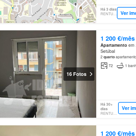
Há 3 dias
Ver im
RENTUMO
1 200 €/mês
Apartamento
em 2
Setúbal
2
quarto
apartamento
T2
1
banh
16 Fotos
Há 30+
Ver i
dias
RENTUMO
1 200 €/mês