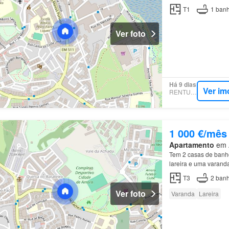
T1
1
banh
Ver foto
Há 9 dias
Ver im
RENTUMO
1 000 €/mês
Apartamento
em A
Tem 2 casas de banh
lareira e uma varan
T3
2
banh
Ver foto
Varanda
Lareira