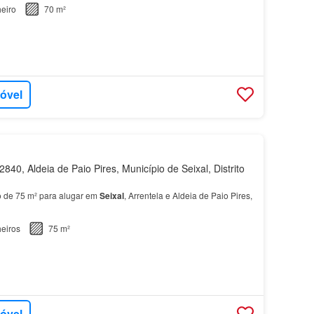
eiro
70 m²
móvel
840, Aldeia de Paio Pires, Município de Seixal, Distrito
 de 75 m² para alugar em
Seixal
, Arrentela e Aldeia de Paio Pires,
eiros
75 m²
móvel