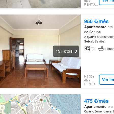
dias
RENTUMO
950 €/mês
Apartamento
em 2
de Setúbal
2
quarto
apartamento
Seixal
, Setúbal
T2
1
banh
15 Fotos
Há 30+
Ver i
dias
RENTUMO
475 €/mês
Apartamento
em 2
Quarto
(Arrendamento