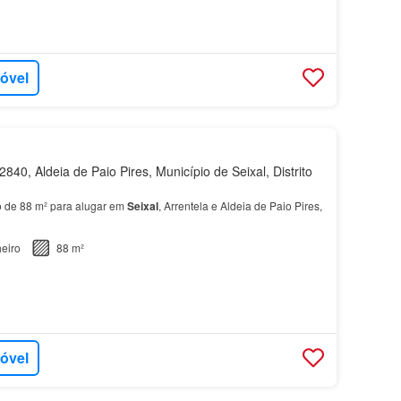
móvel
840, Aldeia de Paio Pires, Município de Seixal, Distrito
 de 88 m² para alugar em
Seixal
, Arrentela e Aldeia de Paio Pires,
eiro
88 m²
móvel