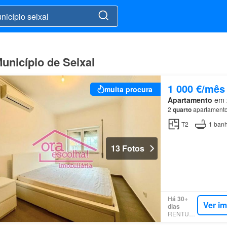
unicípio de Seixal
1 000 €/mês
muita procura
Apartamento
em 2
2
quarto
apartamento
T2
1
banh
13 Fotos
Há 30+
Ver i
dias
RENTUMO