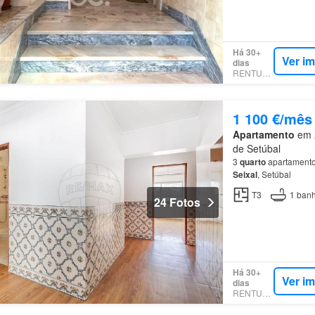
Há 30+
Ver i
dias
RENTUMO
1 100 €/mês
Apartamento
em 2
de Setúbal
3
quarto
apartamento
Seixal
, Setúbal
T3
1
banh
24 Fotos
Há 30+
Ver i
dias
RENTUMO