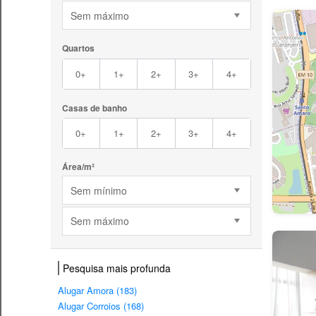
Sem máximo
Quartos
0+
1+
2+
3+
4+
Casas de banho
0+
1+
2+
3+
4+
Área/m²
Sem mínimo
Sem máximo
Pesquisa mais profunda
Alugar Amora (183)
Alugar Corroios (168)