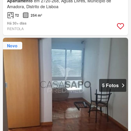
Apartamento
em 2720-268, Águas Livres, Município de
Amadora, Distrito de Lisboa
T2
254 m²
Há 30+ dias
RENTOLA
Novo
5 Fotos