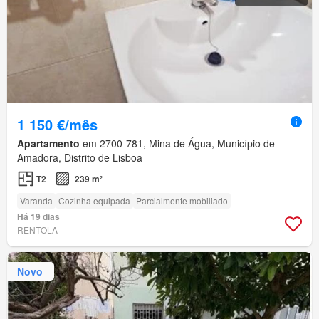
1 150 €/mês
Apartamento
em 2700-781, Mina de Água, Município de
Amadora, Distrito de Lisboa
T2
239 m²
Varanda
Cozinha equipada
Parcialmente mobiliado
Há 19 dias
RENTOLA
Novo