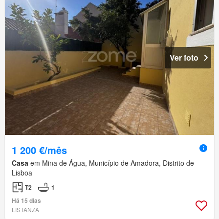
Ver foto
1 200 €/mês
Casa
em Mina de Água, Município de Amadora, Distrito de
Lisboa
T2
1
Há 15 dias
LISTANZA