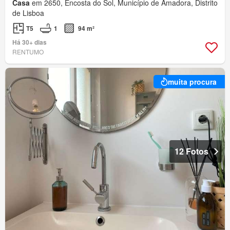
Casa
em 2650, Encosta do Sol, Município de Amadora, Distrito
de Lisboa
T5
1
94 m²
Há 30+ dias
RENTUMO
muita procura
12 Fotos