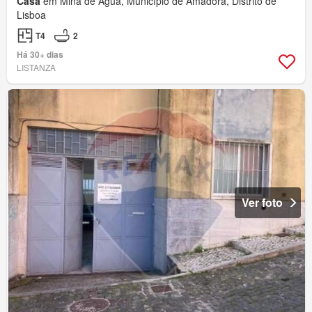
Casa
em Mina de Água, Município de Amadora, Distrito de
Lisboa
T4
2
Há 30+ dias
LISTANZA
Ver foto