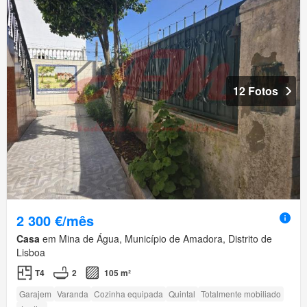
12 Fotos
2 300 €/mês
Casa
em Mina de Água, Município de Amadora, Distrito de
Lisboa
T4
2
105 m²
Garajem
Varanda
Cozinha equipada
Quintal
Totalmente mobiliado