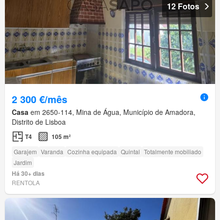
12 Fotos
2 300 €/mês
Casa
em 2650-114, Mina de Água, Município de Amadora,
Distrito de Lisboa
T4
105 m²
Garajem
Varanda
Cozinha equipada
Quintal
Totalmente mobiliado
Jardim
Há 30+ dias
RENTOLA