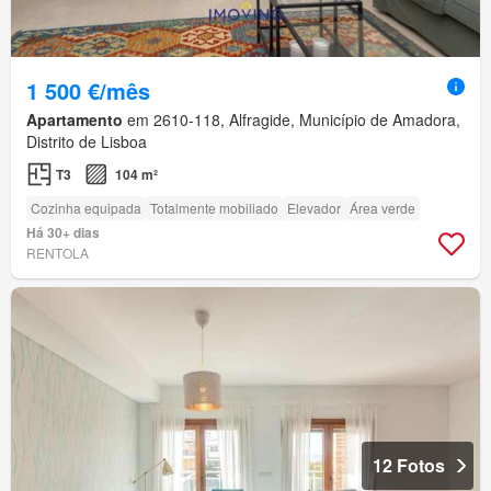
1 500 €/mês
Apartamento
em 2610-118, Alfragide, Município de Amadora,
Distrito de Lisboa
T3
104 m²
Cozinha equipada
Totalmente mobiliado
Elevador
Área verde
Há 30+ dias
RENTOLA
12 Fotos