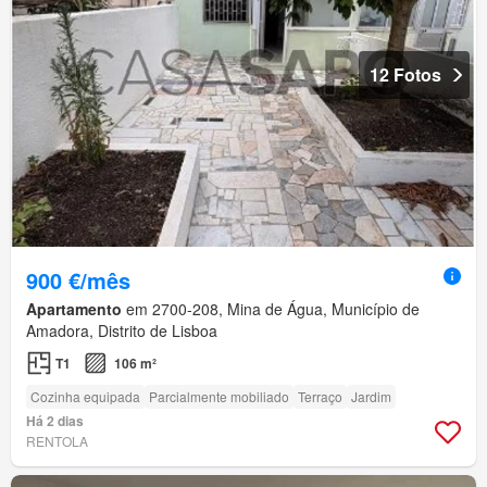
12 Fotos
900 €/mês
Apartamento
em 2700-208, Mina de Água, Município de
Amadora, Distrito de Lisboa
T1
106 m²
Cozinha equipada
Parcialmente mobiliado
Terraço
Jardim
Há 2 dias
RENTOLA