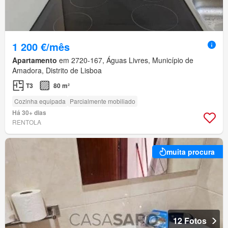
1 200 €/mês
Apartamento
em 2720-167, Águas Livres, Município de
Amadora, Distrito de Lisboa
T3
80 m²
Cozinha equipada
Parcialmente mobiliado
Há 30+ dias
RENTOLA
muita procura
12 Fotos