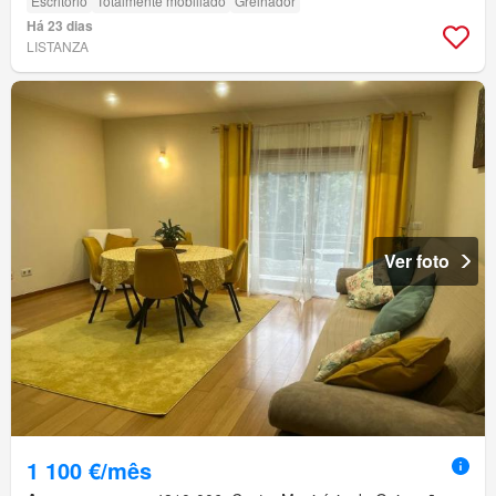
Escritório
Totalmente mobiliado
Grelhador
Há 23 dias
LISTANZA
Ver foto
1 100 €/mês