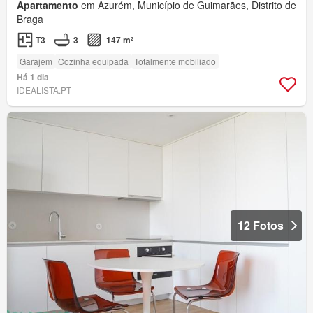
Apartamento
em Azurém, Município de Guimarães, Distrito de
Braga
T3
3
147 m²
Garajem
Cozinha equipada
Totalmente mobiliado
Há 1 dia
IDEALISTA.PT
12 Fotos