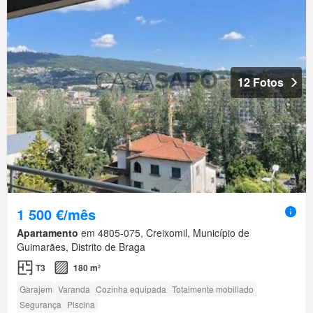
12 Fotos
1 500 €/mês
Apartamento
em 4805-075, Creixomil, Município de
Guimarães, Distrito de Braga
T3
180 m²
Garajem
Varanda
Cozinha equipada
Totalmente mobiliado
Segurança
Piscina