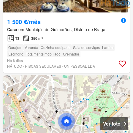
1 500 €/mês
Casa
em Município de Guimarães, Distrito de Braga
T3
350 m²
Garajem
Varanda
Cozinha equipada
Sala de serviços
Lareira
Escritório
Totalmente mobiliado
Grelhador
Há 6 dias
HÁTUDO - RISCAS SECULARES - UNIPESSOAL LDA
Ver foto