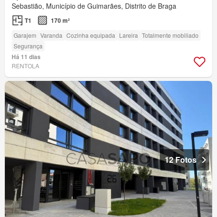
Sebastião, Município de Guimarães, Distrito de Braga
T1
170 m²
Garajem
Varanda
Cozinha equipada
Lareira
Totalmente mobiliado
Segurança
Há 11 dias
RENTOLA
12 Fotos