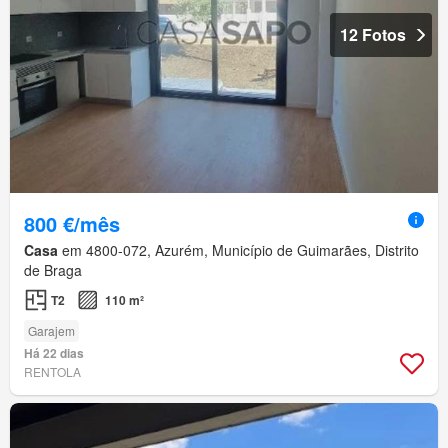
12 Fotos
800 €/mês
Casa
em 4800-072, Azurém, Município de Guimarães, Distrito
de Braga
T2
110 m²
Garajem
Há 22 dias
RENTOLA