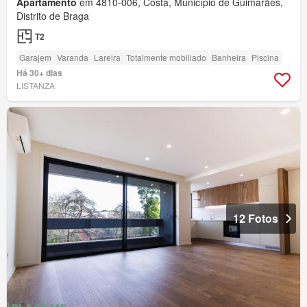
Apartamento
em 4810-006, Costa, Município de Guimarães,
Distrito de Braga
T2
Garajem
Varanda
Lareira
Totalmente mobiliado
Banheira
Piscina
Há 30+ dias
LISTANZA
12 Fotos