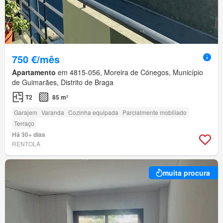
750 €/mês
Apartamento
em 4815-056, Moreira de Cónegos, Município
de Guimarães, Distrito de Braga
T2
85 m²
Garajem
Varanda
Cozinha equipada
Parcialmente mobiliado
Terraço
Há 30+ dias
RENTOLA
muita procura