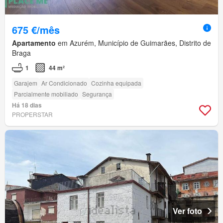
675 €/mês
Apartamento
em Azurém, Município de Guimarães, Distrito de
Braga
1
44 m²
Garajem
Ar Condicionado
Cozinha equipada
Parcialmente mobiliado
Segurança
Há 18 dias
PROPERSTAR
Ver foto