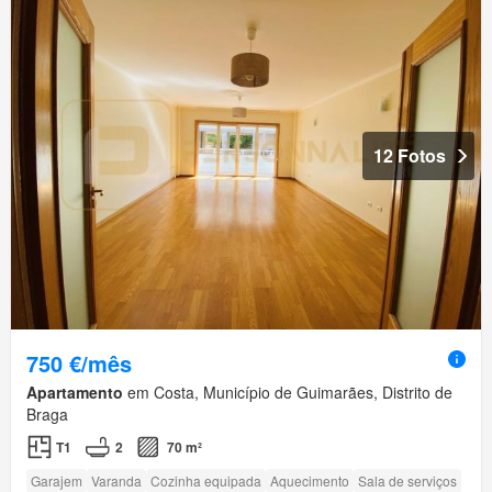
12 Fotos
750 €/mês
Apartamento
em Costa, Município de Guimarães, Distrito de
Braga
T1
2
70 m²
Garajem
Varanda
Cozinha equipada
Aquecimento
Sala de serviços