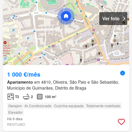
Ver foto
1 000 €/mês
Apartamento
em 4810, Oliveira, São Paio e São Sebastião,
Município de Guimarães, Distrito de Braga
T2
2
100 m²
Garajem
Ar Condicionado
Cozinha equipada
Totalmente mobiliado
Elevador
Há 9 dias
RENTUMO