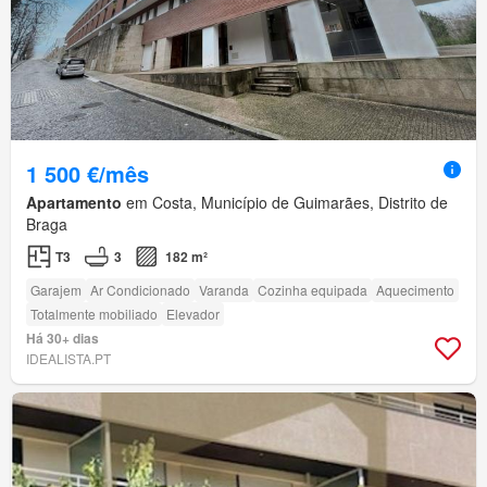
1 500 €/mês
Apartamento
em Costa, Município de Guimarães, Distrito de
Braga
T3
3
182 m²
Garajem
Ar Condicionado
Varanda
Cozinha equipada
Aquecimento
Totalmente mobiliado
Elevador
Há 30+ dias
IDEALISTA.PT