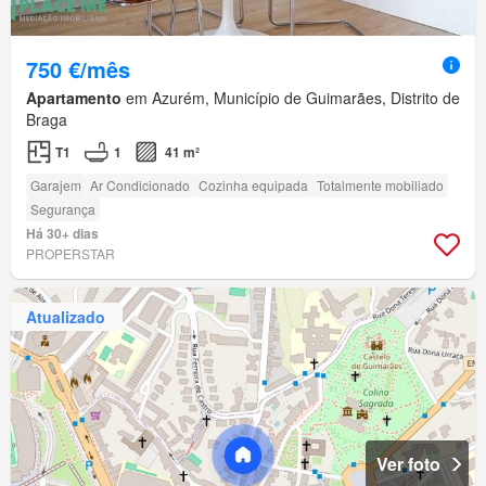
750 €/mês
Apartamento
em Azurém, Município de Guimarães, Distrito de
Braga
T1
1
41 m²
Garajem
Ar Condicionado
Cozinha equipada
Totalmente mobiliado
Segurança
Há 30+ dias
PROPERSTAR
Atualizado
Ver foto