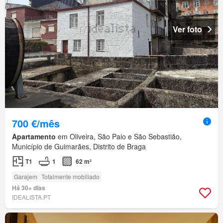
Ver foto
700 €/mês
Apartamento
em Oliveira, São Paio e São Sebastião,
Município de Guimarães, Distrito de Braga
T1
1
62 m²
Garajem
Totalmente mobiliado
Há 30+ dias
IDEALISTA.PT