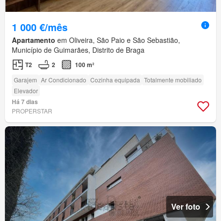
1 000 €/mês
Apartamento
em Oliveira, São Paio e São Sebastião,
Município de Guimarães, Distrito de Braga
T2
2
100 m²
Garajem
Ar Condicionado
Cozinha equipada
Totalmente mobiliado
Elevador
Há 7 dias
PROPERSTAR
Ver foto