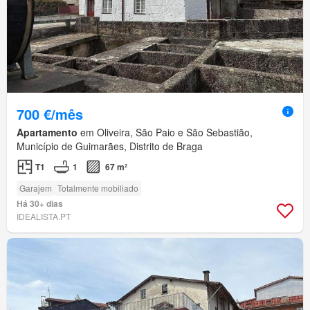
700 €/mês
Apartamento
em Oliveira, São Paio e São Sebastião,
Município de Guimarães, Distrito de Braga
T1
1
67 m²
Garajem
Totalmente mobiliado
Há 30+ dias
IDEALISTA.PT