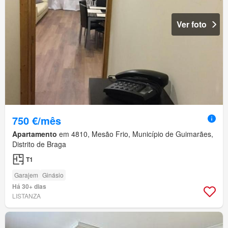
Ver foto
750 €/mês
Apartamento
em 4810, Mesão Frio, Município de Guimarães,
Distrito de Braga
T1
Garajem
Ginásio
Há 30+ dias
LISTANZA