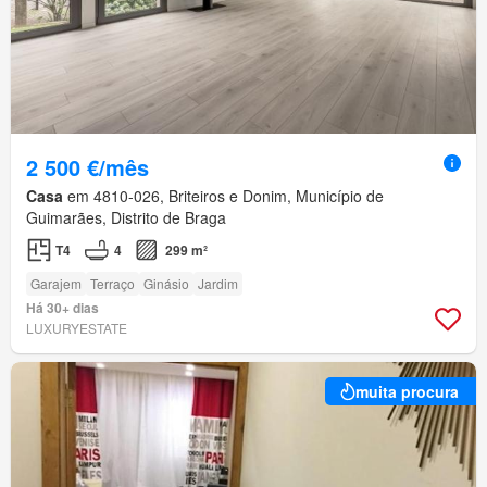
2 500 €/mês
Casa
em 4810-026, Briteiros e Donim, Município de
Guimarães, Distrito de Braga
T4
4
299 m²
Garajem
Terraço
Ginásio
Jardim
Há 30+ dias
LUXURYESTATE
muita procura