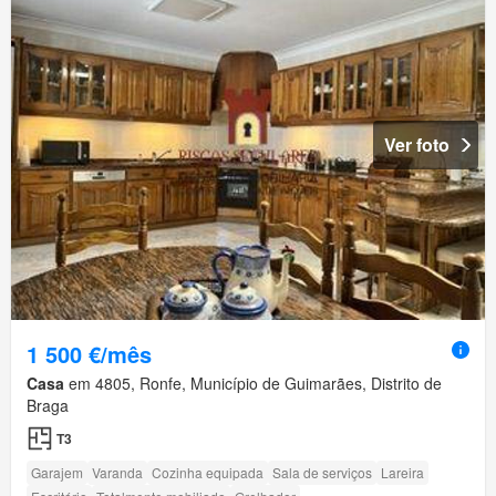
Ver foto
1 500 €/mês
Casa
em 4805, Ronfe, Município de Guimarães, Distrito de
Braga
T3
Garajem
Varanda
Cozinha equipada
Sala de serviços
Lareira