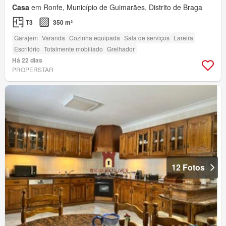
Casa
em Ronfe, Município de Guimarães, Distrito de Braga
T3
350 m²
Garajem
Varanda
Cozinha equipada
Sala de serviços
Lareira
Escritório
Totalmente mobiliado
Grelhador
Há 22 dias
PROPERSTAR
12 Fotos