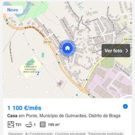
Novo
Ver foto
1 100 €/mês
Casa
em Ponte, Município de Guimarães, Distrito de Braga
T31
1
195 m²
Garajem
Ar Condicionado
Cozinha equipada
Totalmente mobiliado