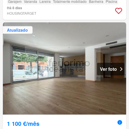
Garajem
Varanda
Lareira
Totalmente mobiliado
Banheira
Piscina
Há 8 dias
HOUSINGTARGET
Atualizado
Ver foto
1 100 €/mês