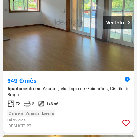
Ver foto
949 €/mês
Apartamento
em Azurém, Município de Guimarães, Distrito de
Braga
T2
2
146 m²
Garajem
Varanda
Lareira
Há 12 dias
IDEALISTA.PT