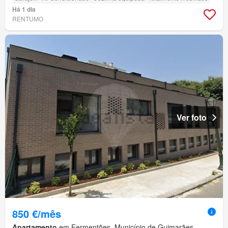
Há 1 dia
RENTUMO
Ver foto
850 €/mês
Apartamento
em Fermentões, Município de Guimarães,