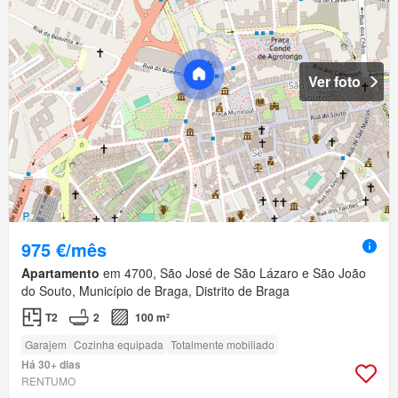
Ver foto
975 €/mês
Apartamento
em 4700, São José de São Lázaro e São João
do Souto, Município de Braga, Distrito de Braga
T2
2
100 m²
Garajem
Cozinha equipada
Totalmente mobiliado
Há 30+ dias
RENTUMO