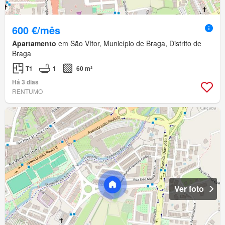
600 €/mês
Apartamento
em São Vítor, Município de Braga, Distrito de
Braga
T1
1
60 m²
Há 3 dias
RENTUMO
Ver foto