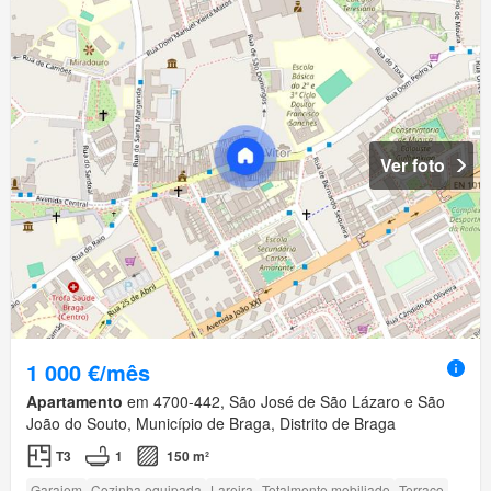
Ver foto
1 000 €/mês
Apartamento
em 4700-442, São José de São Lázaro e São
João do Souto, Município de Braga, Distrito de Braga
T3
1
150 m²
Garajem
Cozinha equipada
Lareira
Totalmente mobiliado
Terraço