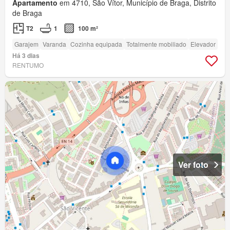
Apartamento
em 4710, São Vítor, Município de Braga, Distrito
de Braga
T2
1
100 m²
Garajem
Varanda
Cozinha equipada
Totalmente mobiliado
Elevador
Há 3 dias
RENTUMO
Ver foto