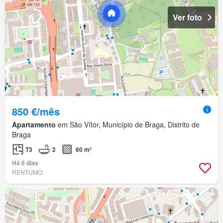
Ver foto
850 €/mês
Apartamento
em São Vítor, Município de Braga, Distrito de
Braga
T3
2
60 m²
Há 8 dias
RENTUMO