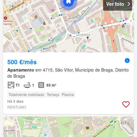
Ver foto
500 €/mês
Apartamento
em 4715, São Vítor, Município de Braga, Distrito
de Braga
T1
1
65 m²
Totalmente mobiliado
Terraço
Piscina
Há 3 dias
RENTUMO