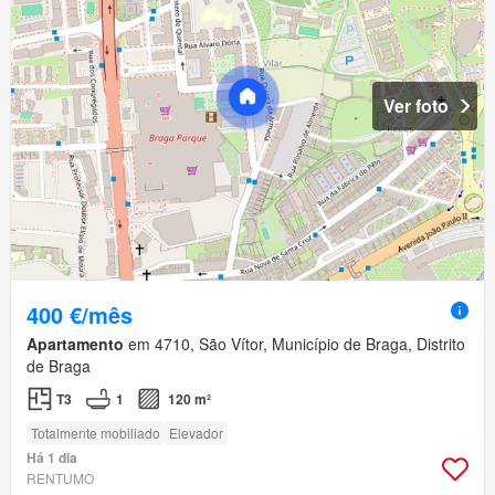
Ver foto
400 €/mês
Apartamento
em 4710, São Vítor, Município de Braga, Distrito
de Braga
T3
1
120 m²
Totalmente mobiliado
Elevador
Há 1 dia
RENTUMO