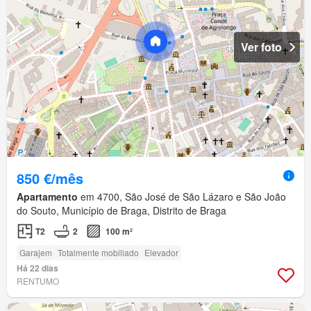
Ver foto
850 €/mês
Apartamento
em 4700, São José de São Lázaro e São João
do Souto, Município de Braga, Distrito de Braga
T2
2
100 m²
Garajem
Totalmente mobiliado
Elevador
Há 22 dias
RENTUMO