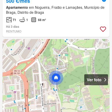
500 €/mês
Apartamento
em Nogueira, Fraião e Lamaçães, Município de
Braga, Distrito de Braga
T1
1
68 m²
Há 3 dias
RENTUMO
Ver foto