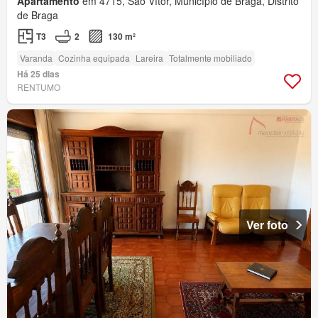
Apartamento
em 4715, São Vítor, Município de Braga, Distrito
de Braga
T3
2
130 m²
Varanda
Cozinha equipada
Lareira
Totalmente mobiliado
Há 25 dias
RENTUMO
Ver foto