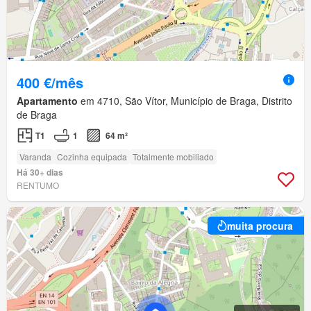
400 €/mês
Apartamento
em 4710, São Vítor, Município de Braga, Distrito
de Braga
T1
1
64 m²
Varanda
Cozinha equipada
Totalmente mobiliado
Há 30+ dias
RENTUMO
muita procura