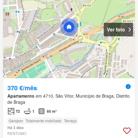
Ver foto
370 €/mês
Apartamento
em 4710, São Vítor, Município de Braga, Distrito
de Braga
T2
1
60 m²
Garajem
Totalmente mobiliado
Terraço
Há 3 dias
RENTUMO