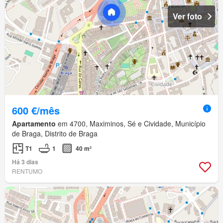
Ver foto
600 €/mês
Apartamento
em 4700, Maximinos, Sé e Cividade, Município
de Braga, Distrito de Braga
T1
1
40 m²
Há 3 dias
RENTUMO