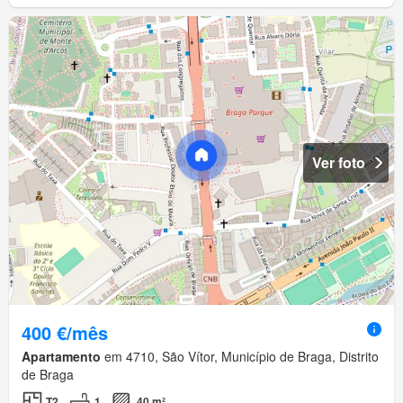
Ver foto
400 €/mês
Apartamento
em 4710, São Vítor, Município de Braga, Distrito
de Braga
T2
1
40 m²