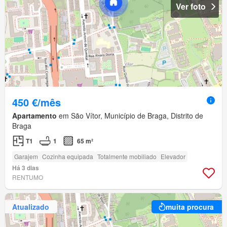
Ver foto
450 €/mês
Apartamento
em São Vítor, Município de Braga, Distrito de
Braga
T1
1
65 m²
Garajem
Cozinha equipada
Totalmente mobiliado
Elevador
Há 3 dias
RENTUMO
Atualizado
muita procura