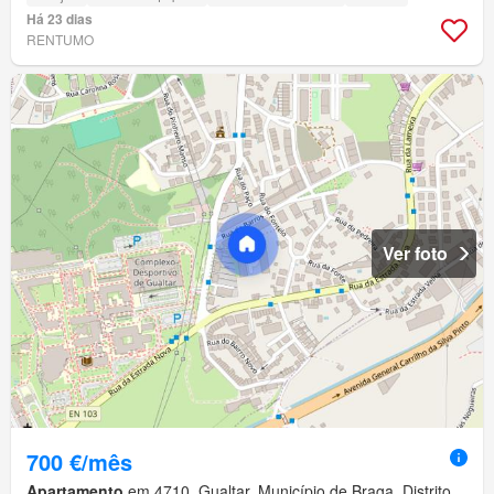
Há 23 dias
RENTUMO
Ver foto
700 €/mês
Apartamento
em 4710, Gualtar, Município de Braga, Distrito