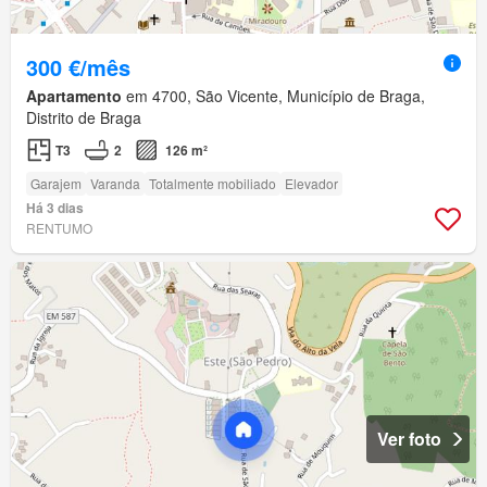
300 €/mês
Apartamento
em 4700, São Vicente, Município de Braga,
Distrito de Braga
T3
2
126 m²
Garajem
Varanda
Totalmente mobiliado
Elevador
Há 3 dias
RENTUMO
Ver foto