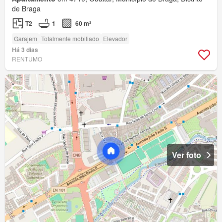
de Braga
T2
1
60 m²
Garajem
Totalmente mobiliado
Elevador
Há 3 dias
RENTUMO
Ver foto