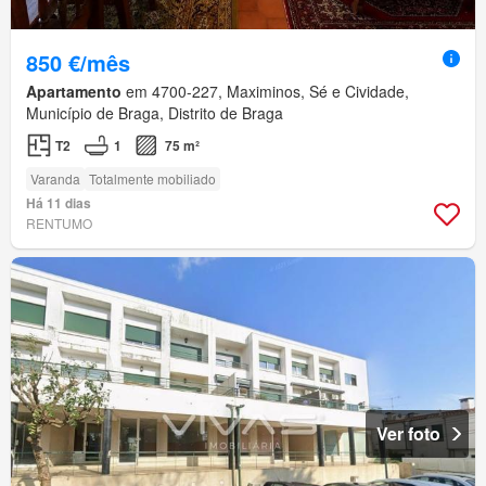
850 €/mês
Apartamento
em 4700-227, Maximinos, Sé e Cividade,
Município de Braga, Distrito de Braga
T2
1
75 m²
Varanda
Totalmente mobiliado
Há 11 dias
RENTUMO
Ver foto