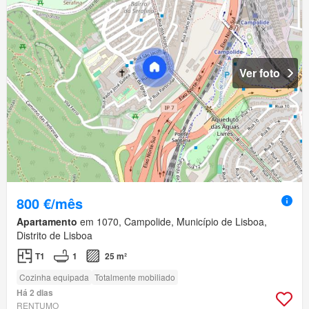
Ver foto
800 €/mês
Apartamento
em 1070, Campolide, Município de Lisboa,
Distrito de Lisboa
T1
1
25 m²
Cozinha equipada
Totalmente mobiliado
Há 2 dias
RENTUMO