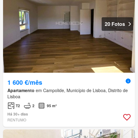
20 Fotos
1 600 €/mês
Apartamento
em Campolide, Município de Lisboa, Distrito de
Lisboa
T2
2
95 m²
Há 30+ dias
RENTUMO