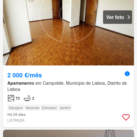
Ver foto
2 000 €/mês
Apartamento
em Campolide, Município de Lisboa, Distrito de
Lisboa
T3
2
Garajem
Varanda
Elevador
Jardim
Há 29 dias
LISTANZA