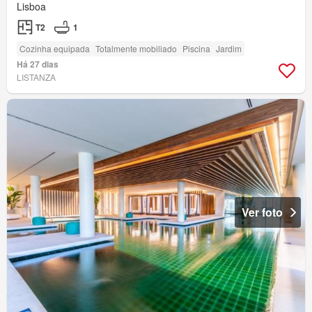
Lisboa
T2
1
Cozinha equipada
Totalmente mobiliado
Piscina
Jardim
Há 27 dias
LISTANZA
Ver foto