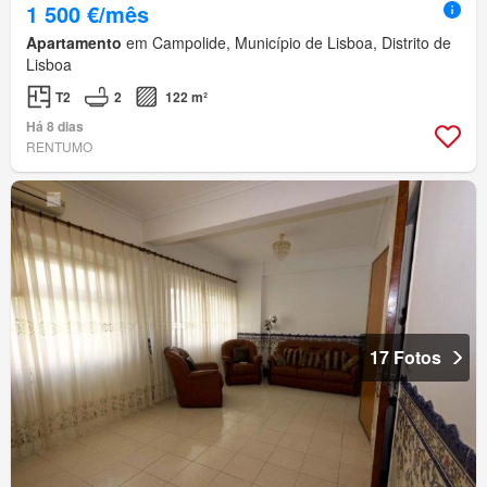
1 500 €/mês
Apartamento
em Campolide, Município de Lisboa, Distrito de
Lisboa
T2
2
122 m²
Há 8 dias
RENTUMO
17 Fotos