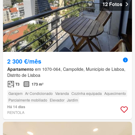
12 Fotos
2 300 €/mês
Apartamento
em 1070-064, Campolide, Município de Lisboa,
Distrito de Lisboa
T3
173 m²
Garajem
Ar Condicionado
Varanda
Cozinha equipada
Aquecimento
Parcialmente mobiliado
Elevador
Jardim
Há 14 dias
RENTOLA