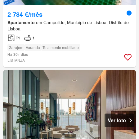
2 784 €/mês
Apartamento
em Campolide, Município de Lisboa, Distrito de
Lisboa
T1
1
Garajem
Varanda
Totalmente mobiliado
Há 30+ dias
LISTANZA
Ver foto