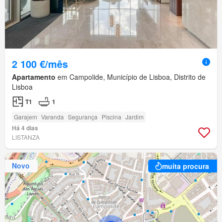
2 100 €/mês
Apartamento
em Campolide, Município de Lisboa, Distrito de
Lisboa
T1
1
Garajem
Varanda
Segurança
Piscina
Jardim
Há 4 dias
LISTANZA
Novo
muita procura