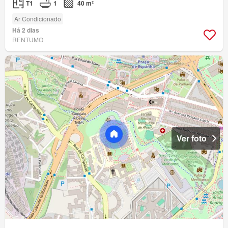
T1
1
40 m²
Ar Condicionado
Há 2 dias
RENTUMO
Ver foto