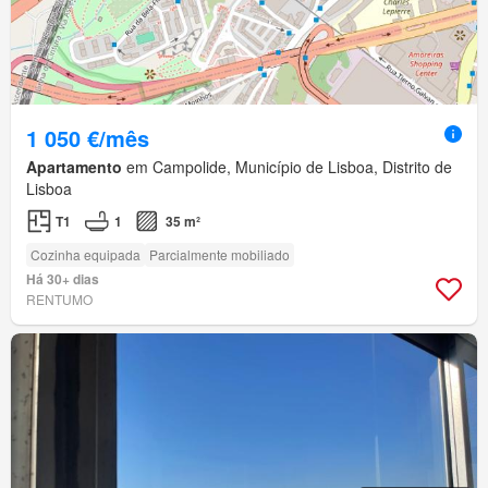
1 050 €/mês
Apartamento
em Campolide, Município de Lisboa, Distrito de
Lisboa
T1
1
35 m²
Cozinha equipada
Parcialmente mobiliado
Há 30+ dias
RENTUMO