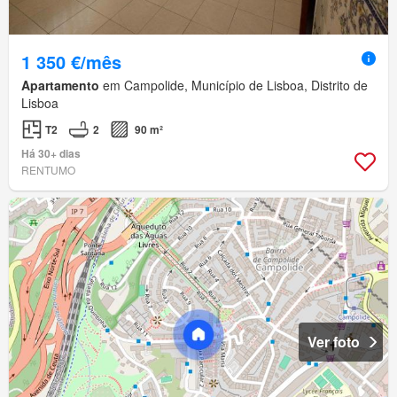
1 350 €/mês
Apartamento
em Campolide, Município de Lisboa, Distrito de
Lisboa
T2
2
90 m²
Há 30+ dias
RENTUMO
Ver foto