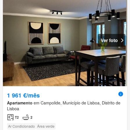
Ver foto
1 961 €/mês
Apartamento
em Campolide, Município de Lisboa, Distrito de
Lisboa
T2
2
Ar Condicionado
Área verde