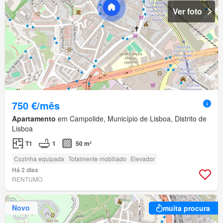
Ver foto
750 €/mês
Apartamento
em Campolide, Município de Lisboa, Distrito de
Lisboa
T1
1
50 m²
Cozinha equipada
Totalmente mobiliado
Elevador
Há 2 dias
RENTUMO
Novo
muita procura