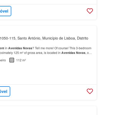
móvel
050-115, Santo António, Município de Lisboa, Distrito
ent
in
Avenidas
Novas
? Tell me more! Of course! This 3-bedroom
oximately 125 m² of gross area, is located in
Avenidas
Novas
, one
nd sought-after areas of Lisbon…
eiro
112 m²
óvel