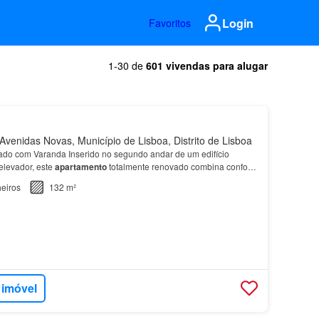
Login
Favoritos
1-30 de
601 vivendas para alugar
venidas Novas, Município de Lisboa, Distrito de Lisboa
o com Varanda Inserido no segundo andar de um edifício
levador, este
apartamento
totalmente renovado combina conforto
õe de uma elegante suíte tambem com acesso a uma v…
eiros
132 m²
 imóvel