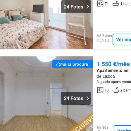
T1
1
banh
24 Fotos
Há 7 dias
Ver im
RENTUMO
1 550 €/mês
muita procura
Apartamento
em 1
de Lisboa
3 quarto
apartament
T3
2
banh
24 Fotos
Há 30+
Ver i