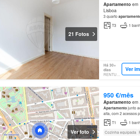
Apartamento
em 1
Lisboa
3 quarto
apartament
T3
1
banh
21 Fotos
Há 30+
Ver i
dias
RENTUMO
950 €/mês
Apartamento
em A
Apartamento
junto a
alta, com 2 acessos 
T1
1
banh
Ver foto
Cozinha equipada