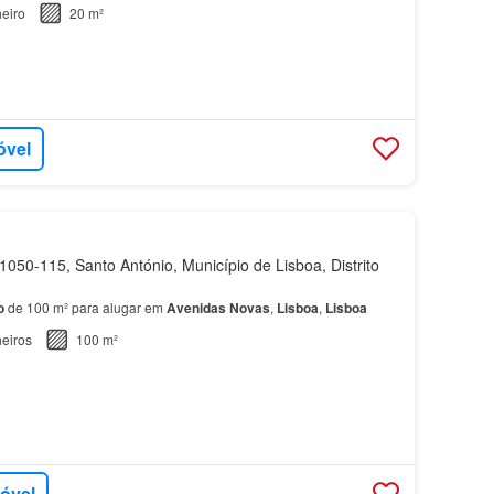
eiro
20 m²
óvel
050-115, Santo António, Município de Lisboa, Distrito
o
de 100 m² para alugar em
Avenidas
Novas
,
Lisboa
,
Lisboa
eiros
100 m²
móvel