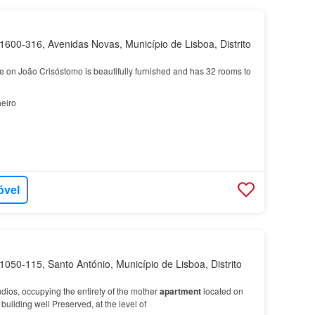
600-316, Avenidas Novas, Município de Lisboa, Distrito
e on João Crisóstomo is beautifully furnished and has 32 rooms to
eiro
óvel
050-115, Santo António, Município de Lisboa, Distrito
tudios, occupying the entirety of the mother
apartment
located on
building well Preserved, at the level of