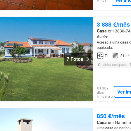
RENTOLA
3 888 €/mês
Casa
em 3830-743,
Aveiro
Acesso a uma
casa
d
equipada.
T1
31 m²
7 Fotos
Cozinha equipada
Há 30+
Ver i
dias
RENTOLA
850 €/mês
Casa
em Gafanha d
Uma
casa
de banho e