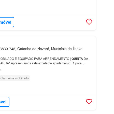
imóvel
830-748, Gafanha da Nazaré, Município de Ílhavo,
MOBILADO E EQUIPADO PARA ARRENDAMENTO |
QUINTA
DA
RRA* Apresentamos este excelente apartamento T1 para
zado na prestigiada urbanização *
Quinta
da Barra*, na Praia da
²
Totalmente mobiliado
óvel