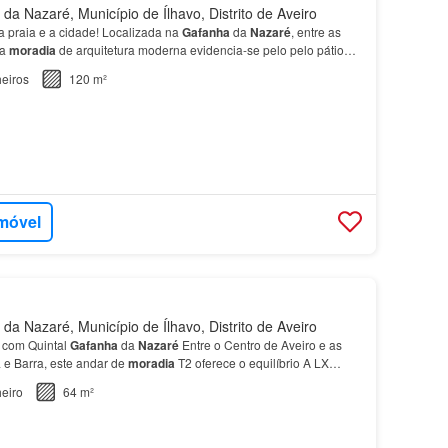
a Nazaré, Município de Ílhavo, Distrito de Aveiro
 a praia e a cidade! Localizada na
Gafanha
da
Nazaré
, entre as
ta
moradia
de arquitetura moderna evidencia-se pelo pelo pátio
exterior…
eiros
120 m²
imóvel
a Nazaré, Município de Ílhavo, Distrito de Aveiro
 com Quintal
Gafanha
da
Nazaré
Entre o Centro de Aveiro e as
 e Barra, este andar de
moradia
T2 oferece o equilíbrio A LX
ategicamente localizada na
Gafanha
da Nazar…
eiro
64 m²