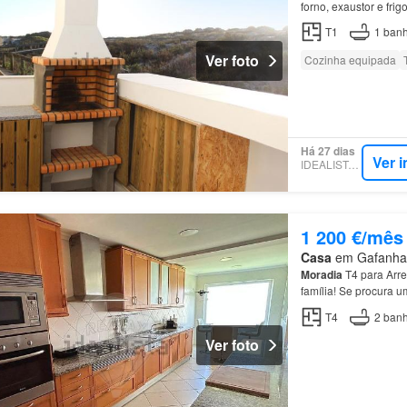
forno, exaustor e frig
T1
1
banh
Ver foto
Cozinha equipada
Há 27 dias
Ver 
IDEALISTA.PT
1 200 €/mês
Casa
em Gafanha d
Moradia
T4 para Arr
família! Se procura 
residencial tranquila,
T4
2
banh
Ver foto