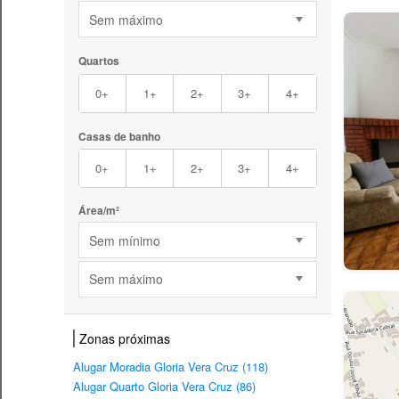
Sem máximo
Quartos
0+
1+
2+
3+
4+
Casas de banho
0+
1+
2+
3+
4+
Área/m²
Sem mínimo
Sem máximo
Zonas próximas
Alugar Moradia Gloria Vera Cruz (118)
Alugar Quarto Gloria Vera Cruz (86)