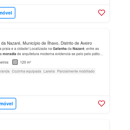
imóvel
a Nazaré, Município de Ílhavo, Distrito de Aveiro
 a praia e a cidade! Localizada na
Gafanha
da
Nazaré
, entre as
ta
moradia
de arquitetura moderna evidencia-se pelo pelo pátio
exterior…
eiros
120 m²
randa
Cozinha equipada
Lareira
Parcialmente mobiliado
imóvel