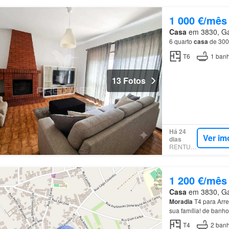
1 000 €/mês
Casa
em 3830, Gaf
6 quarto
casa
de 300
T6
1
banh
13 Fotos
Há 24
Ver im
dias
RENTUMO
1 200 €/mês
Casa
em 3830, Gaf
Moradia
T4 para Arr
sua família! de banh
estacionamento.Loca
T4
2
banh