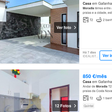
Casa
em Gafanha d
Moradia
térrea entre
praias e a cidade, es
interior e pela zona 
T2
2
banh
Ver foto
Há 7 dias
Ver 
IDEALISTA.PT
850 €/mês
Casa
em Gafanha d
Andar de
Moradia
T2
praias da Costa Nova
Imobiliária está estr
T2
1
banh
12 Fotos
Quintal