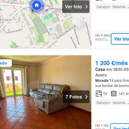
Ver foto
Garajem
Varanda
Há 4 dias
Ver im
RENTUMO
1 200 €/mês
zado
Casa
em 3830-655,
Aveiro
Moradia
T4 para Arr
sua família! de banh
estacionamento.Loca
T4
147 m
7 Fotos
Garajem
Varanda
Há 1 dia
Ver im