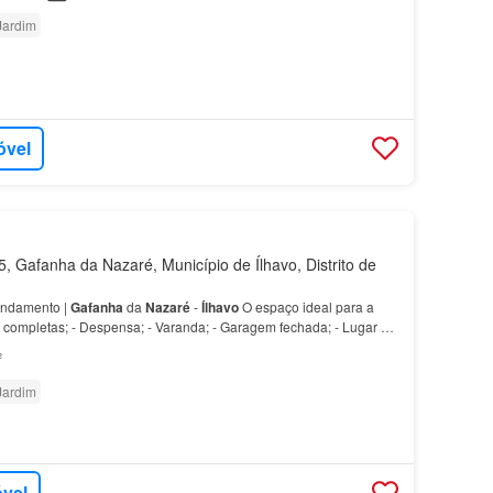
Jardim
óvel
 Gafanha da Nazaré, Município de Ílhavo, Distrito de
endamento |
Gafanha
da
Nazaré
-
Ílhavo
O espaço ideal para a
o completas; - Despensa; - Varanda; - Garagem fechada; - Lugar de
lização Situada na
Gafanha
da
Nazaré
, be…
²
Jardim
óvel