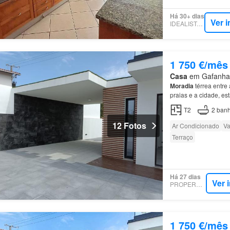
Há 30+ dias
Ver 
IDEALISTA.PT
1 750 €/mês
Casa
em Gafanha d
Moradia
térrea entre
praias e a cidade, es
interior e pela zona 
T2
2
banh
12 Fotos
Ar Condicionado
Va
Terraço
Há 27 dias
Ver 
PROPERSTAR
1 750 €/mês