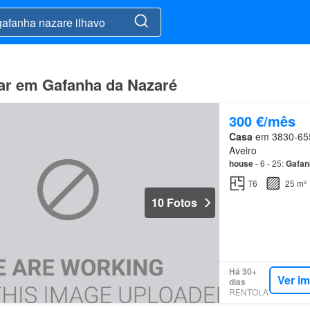
gar em Gafanha da Nazaré
300 €/mês
Casa
em 3830-655,
Aveiro
house
- 6 - 25:
Gafan
T6
25 m²
10 Fotos
Há 30+
Ver i
dias
RENTOLA