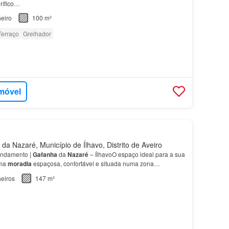
orífico…
eiro
100 m²
Terraço
Grelhador
imóvel
a Nazaré, Município de Ílhavo, Distrito de Aveiro
endamento |
Gafanha
da
Nazaré
– ÍlhavoO espaço ideal para a sua
uma
moradia
espaçosa, confortável e situada numa zona
 esta
moradia
T4 oferece todas as condições pa…
eiros
147 m²