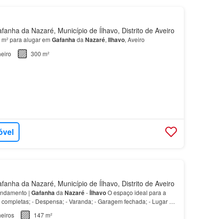
anha da Nazaré, Município de Ílhavo, Distrito de Aveiro
 m² para alugar em
Gafanha
da
Nazaré
,
Ilhavo
, Aveiro
eiro
300 m²
óvel
anha da Nazaré, Município de Ílhavo, Distrito de Aveiro
endamento |
Gafanha
da
Nazaré
-
Ílhavo
O espaço ideal para a
o completas; - Despensa; - Varanda; - Garagem fechada; - Lugar de
lização Situada na
Gafanha
da
Nazaré
, be…
eiros
147 m²