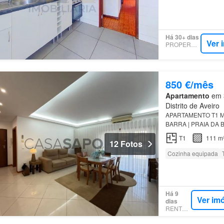
Há 30+ dias
Ver 
PROPERSTAR
850 €/mês
Apartamento
em 3
Distrito de Aveiro
APARTAMENTO T1 
BARRA | PRAIA DA BA
arrendamento, locali
T1
111 m
Barra…
12 Fotos
Cozinha equipada
Há 9
Ver im
dias
RENTOLA