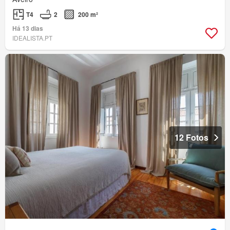
T4
2
200 m²
Há 13 dias
IDEALISTA.PT
12 Fotos