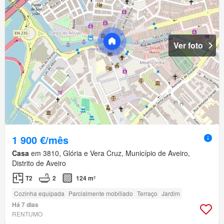
Ver foto
1 900 €/mês
Casa
em 3810, Glória e Vera Cruz, Município de Aveiro,
Distrito de Aveiro
T2
2
124 m²
Cozinha equipada
Parcialmente mobiliado
Terraço
Jardim
Há 7 dias
RENTUMO