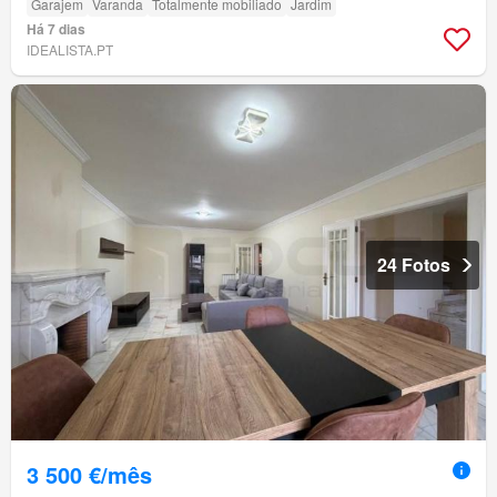
Garajem
Varanda
Totalmente mobiliado
Jardim
Há 7 dias
IDEALISTA.PT
24 Fotos
3 500 €/mês