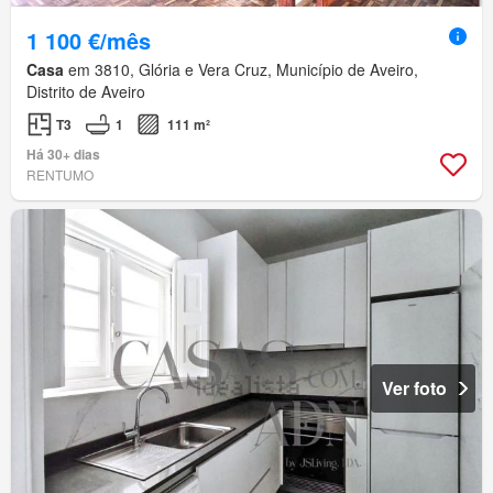
1 100 €/mês
Casa
em 3810, Glória e Vera Cruz, Município de Aveiro,
Distrito de Aveiro
T3
1
111 m²
Há 30+ dias
RENTUMO
Ver foto