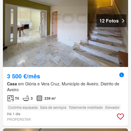
12 Fotos
3 500 €/mês
Casa
em Glória e Vera Cruz, Município de Aveiro, Distrito de
Aveiro
T4
3
239 m²
Cozinha equipada
Sala de serviços
Totalmente mobiliado
Elevador
Há 1 dia
PROPERSTAR