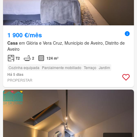
1 900 €/mês
Casa
em Glória e Vera Cruz, Município de Aveiro, Distrito de
Aveiro
T2
2
124 m²
Cozinha equipada
Parcialmente mobiliado
Terraço
Jardim
Há 5 dias
PROPERSTAR