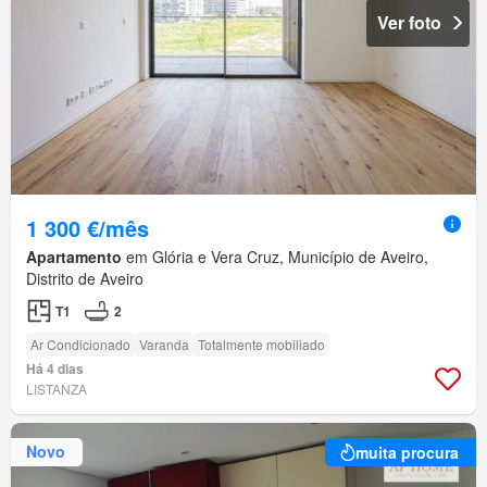
Ver foto
1 300 €/mês
Apartamento
em Glória e Vera Cruz, Município de Aveiro,
Distrito de Aveiro
T1
2
Ar Condicionado
Varanda
Totalmente mobiliado
Há 4 dias
LISTANZA
Novo
muita procura