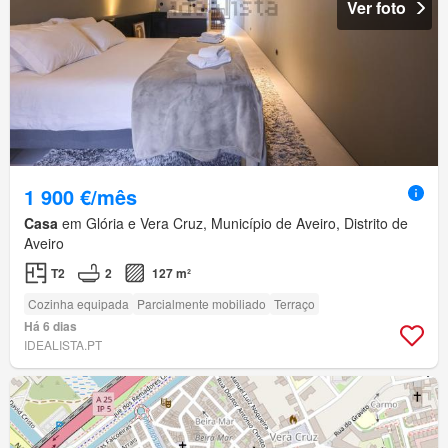
Ver foto
1 900 €/mês
Casa
em Glória e Vera Cruz, Município de Aveiro, Distrito de
Aveiro
T2
2
127 m²
Cozinha equipada
Parcialmente mobiliado
Terraço
Há 6 dias
IDEALISTA.PT