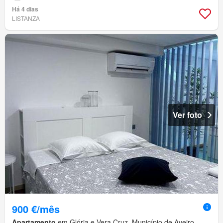
Há 4 dias
LISTANZA
Ver foto
900 €/mês
Apartamento
em Glória e Vera Cruz, Município de Aveiro,