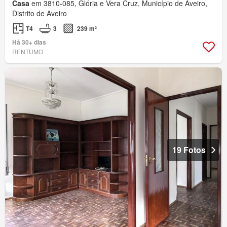
Casa
em 3810-085, Glória e Vera Cruz, Município de Aveiro,
Distrito de Aveiro
T4
3
239 m²
Há 30+ dias
RENTUMO
19 Fotos