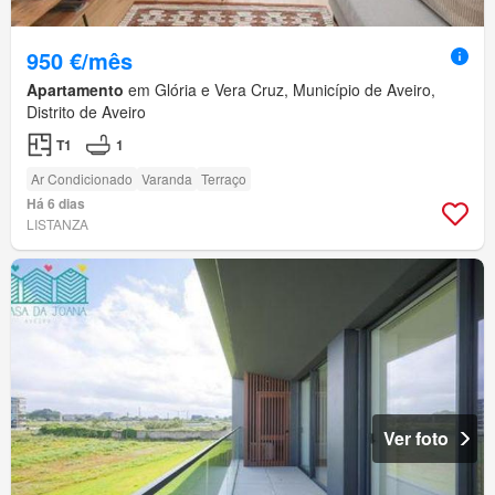
950 €/mês
Apartamento
em Glória e Vera Cruz, Município de Aveiro,
Distrito de Aveiro
T1
1
Ar Condicionado
Varanda
Terraço
Há 6 dias
LISTANZA
Ver foto