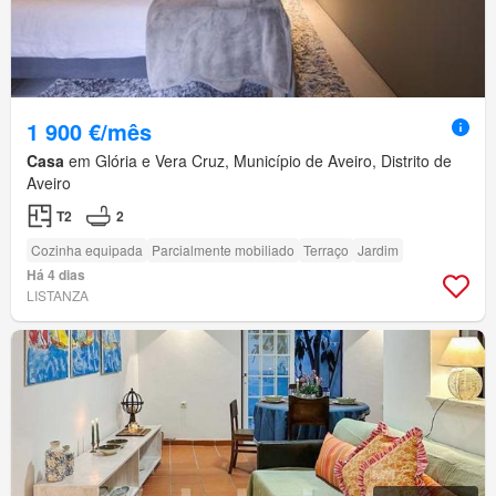
1 900 €/mês
Casa
em Glória e Vera Cruz, Município de Aveiro, Distrito de
Aveiro
T2
2
Cozinha equipada
Parcialmente mobiliado
Terraço
Jardim
Há 4 dias
LISTANZA