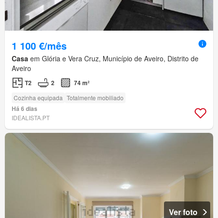
1 100 €/mês
Casa
em Glória e Vera Cruz, Município de Aveiro, Distrito de
Aveiro
T2
2
74 m²
Cozinha equipada
Totalmente mobiliado
Há 6 dias
IDEALISTA.PT
Ver foto