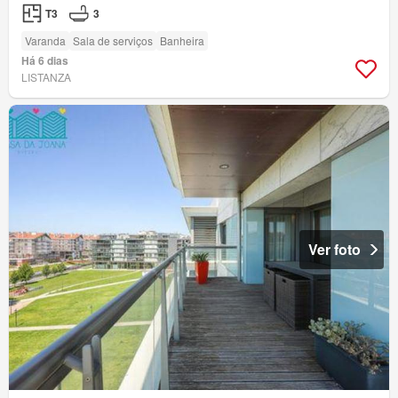
T3
3
Varanda
Sala de serviços
Banheira
Há 6 dias
LISTANZA
Ver foto