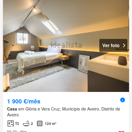
Ver foto
1 900 €/mês
Casa
em Glória e Vera Cruz, Município de Aveiro, Distrito de
Aveiro
T2
2
124 m²
Há 30+ dias