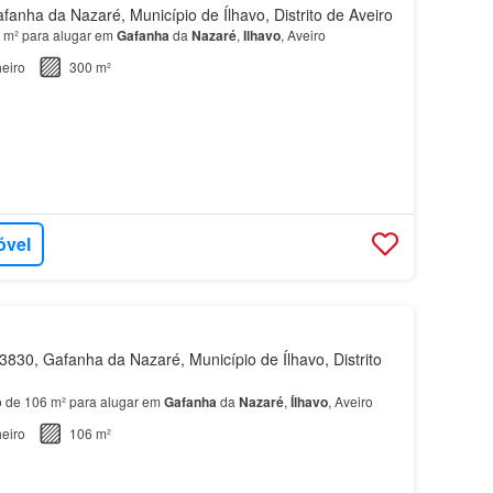
anha da Nazaré, Município de Ílhavo, Distrito de Aveiro
 m² para alugar em
Gafanha
da
Nazaré
,
Ilhavo
, Aveiro
eiro
300 m²
óvel
830, Gafanha da Nazaré, Município de Ílhavo, Distrito
 de 106 m² para alugar em
Gafanha
da
Nazaré
,
Ílhavo
, Aveiro
eiro
106 m²