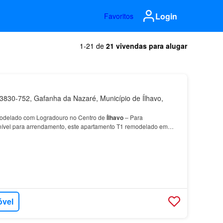
Login
Favoritos
1-21 de
21 vivendas para alugar
830-752, Gafanha da Nazaré, Município de Ílhavo,
odelado com Logradouro no Centro de
Ílhavo
– Para
ível para arrendamento, este apartamento T1 remodelado em
s do apartamento: - Sala e kitchenet em open space, ambient…
óvel