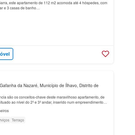
Barra, este apartamento de 112 m2 acomoda até 4 hóspedes, com
star e 3 casas de banho…
móvel
afanha da Nazaré, Município de Ílhavo, Distrito de
cia são os conceitos-chave deste maravilhoso apartamento, de
situado ao nível do 2º e 3º andar, inserido num empreendimento
seus traços modernos e elegantes, pela s…
eiros
rviços
Terraço