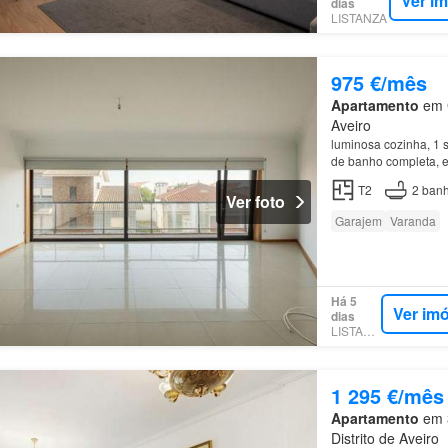
Ver i
dias
LISTANZA
975 €/mês
Apartamento
em G
Aveiro
luminosa cozinha, 1 
de banho completa, 
T2
2
banh
Ver foto
Garajem
Varanda
Há 5
Ver im
dias
LISTANZA
1 295 €/mês
Apartamento
em 3
Distrito de Aveiro