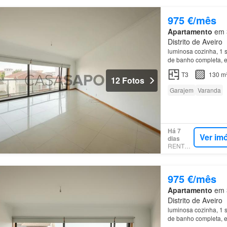
975 €/mês
Apartamento
em 3
Distrito de Aveiro
luminosa cozinha, 1 
de banho completa, 
T3
130 m
12 Fotos
Garajem
Varanda
Há 7
Ver im
dias
RENTOLA
975 €/mês
Apartamento
em 3
Distrito de Aveiro
luminosa cozinha, 1 
de banho completa, 