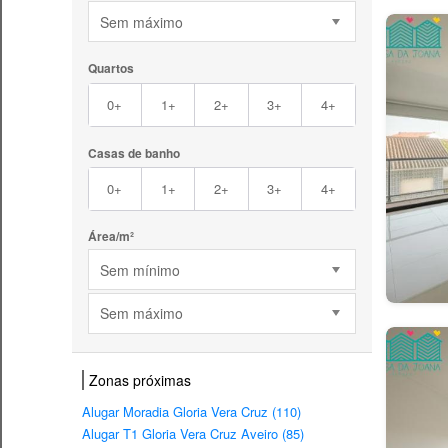
Sem máximo
Quartos
0+
1+
2+
3+
4+
Casas de banho
0+
1+
2+
3+
4+
Área/m²
Sem mínimo
Sem máximo
Zonas próximas
Alugar Moradia Gloria Vera Cruz (110)
Alugar T1 Gloria Vera Cruz Aveiro (85)