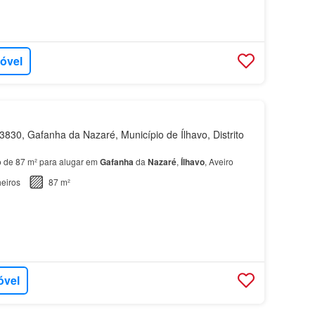
móvel
830, Gafanha da Nazaré, Município de Ílhavo, Distrito
 de 87 m² para alugar em
Gafanha
da
Nazaré
,
Ílhavo
, Aveiro
eiros
87 m²
óvel