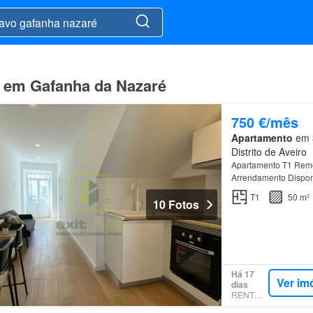
ar em Gafanha da Nazaré
750 €/mês
Apartamento
em 3
Distrito de Aveiro
Apartamento T1 Rem
Arrendamento Dispon
Ílhavo
Característica
T1
50 m²
10 Fotos
Há 17
Ver im
dias
RENTOLA