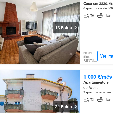
Casa
em 3830, Gaf
6
quarto
casa de 300
T6
1
banh
13 Fotos
Há 24
Ver im
dias
RENTUMO
1 000 €/mês
Apartamento
em 3
de Aveiro
3
quarto
apartamento
T3
1
banh
24 Fotos