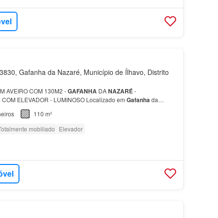
óvel
830, Gafanha da Nazaré, Município de Ílhavo, Distrito
M AVEIRO COM 130M2 -
GAFANHA
DA
NAZARÉ
-
 COM ELEVADOR - LUMINOSO Localizado em
Gafanha
da
mento de , um segundo
quarto
mobilado e um terceiro
quarto
eiros
110 m²
.…
Totalmente mobiliado
Elevador
óvel