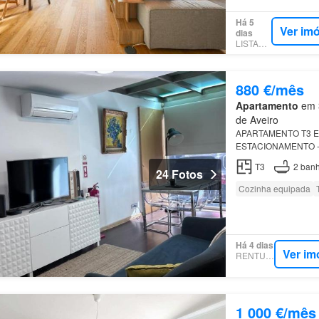
Há 5
Ver im
dias
LISTANZA
880 €/mês
Apartamento
em 3
de Aveiro
APARTAMENTO T3 E
ESTACIONAMENTO -
Nazaré
, este aparta
T3
2
banh
igualmente funcional
24 Fotos
Cozinha equipada
Há 4 dias
Ver im
RENTUMO
1 000 €/mês