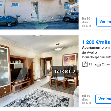
Há 30+
Ver i
dias
RENTUMO
1 200 €/mês
Apartamento
em 3
de Aveiro
2
quarto
apartamento
T2
2
banh
12 Fotos
Há 10
Ver im
dias
RENTUMO