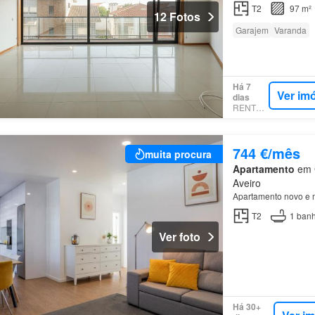
T2
97 m²
12 Fotos
Garajem
Varanda
Há 7
Ver im
dias
RENTOLA
744 €/mês
muita procura
Apartamento
em G
Aveiro
Apartamento novo e 
T2
1
banh
Ver foto
Há 30+