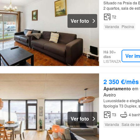
Situado na Praia da 
2 quartos, sala de e
T2
Ver foto
Varanda
Piscina
Há 30+
Ver i
dias
LISTANZA
2 350 €/mês
Apartamento
em G
Aveiro
Luxuosidade e elegân
tipologia T3 Duplex, 
caracterizado pelos 
T3
4
banh
Ver foto
Varanda
Sala de se