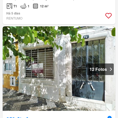
T1
1
12 m²
Há 5 dias
RENTUMO
12 Fotos