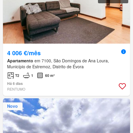
4 006 €/mês
Apartamento
em 7100, São Domingos de Ana Loura,
Município de Estremoz, Distrito de Évora
T2
1
60 m²
Há 6 dias
RENTUMO
Novo