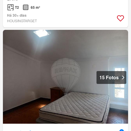
T2
65 m²
Há 30+ dias
HOUSINGTARGET
15 Fotos