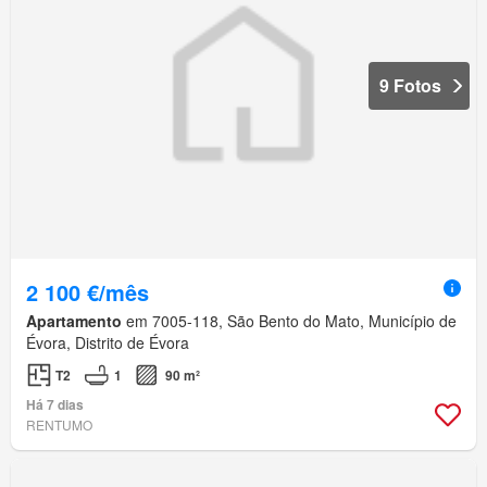
9 Fotos
2 100 €/mês
Apartamento
em 7005-118, São Bento do Mato, Município de
Évora, Distrito de Évora
T2
1
90 m²
Há 7 dias
RENTUMO