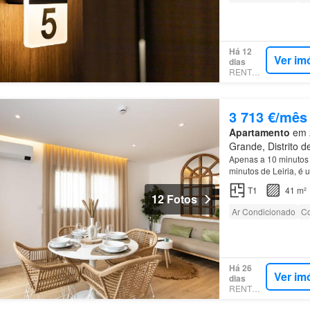
Há 12
Ver im
dias
RENTOLA
3 713 €/mês
Apartamento
em 2
Grande, Distrito de
Apenas a 10 minutos d
minutos de Leiria, é u
passando por toda a
T1
41 m²
12 Fotos
Ar Condicionado
Co
Há 26
Ver im
dias
RENTOLA