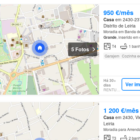
950 €/mês
Casa
em 2430-237
Distrito de Leiria
Moradia em Banda de 
Grande
, inserido e
T4
1
banh
5 Fotos
Garajem
Cozinha e
Há 30+
Ver i
dias
RENTUMO
1 200 €/mês
Casa
em 2430, Vie
Leiria
Moradia para Arrend
T3
2
banh