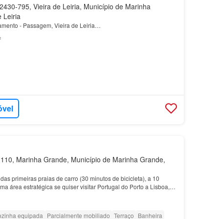
430-795, Vieira de Leiria, Município de Marinha
 Leiria
amento - Passagem, Vieira de Leiria…
²
óvel
10, Marinha Grande, Município de Marinha Grande,
as primeiras praias de carro (30 minutos de bicicleta), a 10
ma área estratégica se quiser visitar Portugal do Porto a Lisboa,
 Costa da Prata que se estende de Av…
zinha equipada
Parcialmente mobiliado
Terraço
Banheira