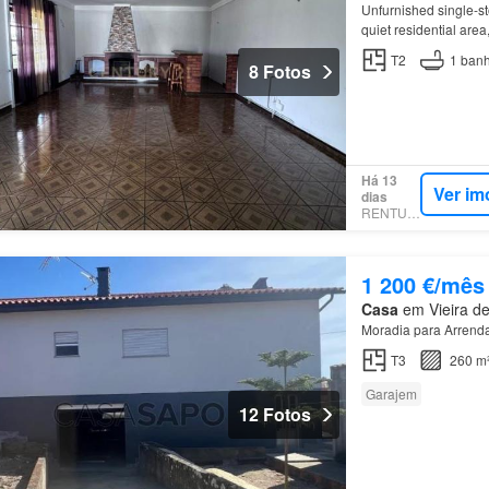
Unfurnished single-s
quiet residential area
T2
1
banh
8 Fotos
Há 13
Ver im
dias
RENTUMO
1 200 €/mês
Casa
em Vieira de 
Moradia para Arrend
T3
260 m
Garajem
12 Fotos