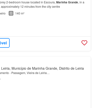
torey 2-bedroom house located in Escoura,
Marinha
Grande
, in a
, approximately 12 minutes from the city centre
eiro
140 m²
óvel
Leiria, Município de Marinha Grande, Distrito de Leiria
amento - Passagem, Vieira de Leiria…
²