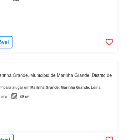
óvel
inha Grande, Município de Marinha Grande, Distrito de
m² para alugar em
Marinha
Grande
,
Marinha
Grande
, Leiria
eiro
89 m²
móvel