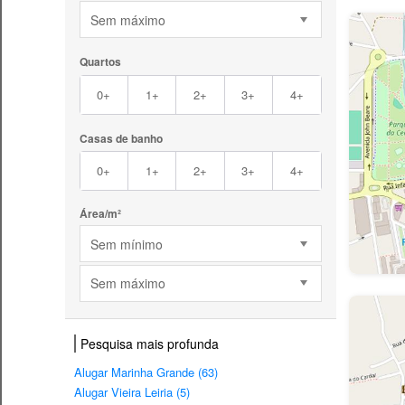
Sem máximo
Quartos
0+
1+
2+
3+
4+
Casas de banho
0+
1+
2+
3+
4+
Área/m²
Sem mínimo
Sem máximo
Pesquisa mais profunda
Alugar Marinha Grande (63)
Alugar Vieira Leiria (5)