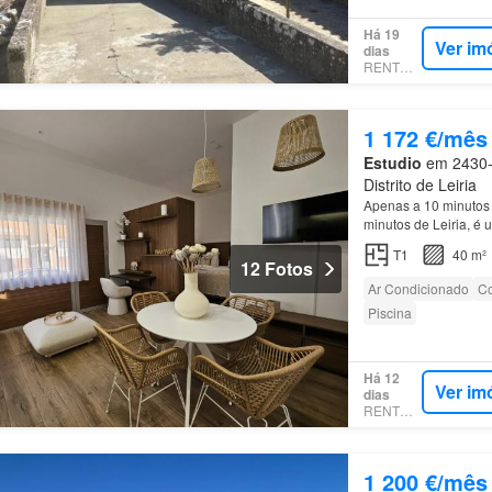
Há 19
Ver im
dias
RENTOLA
1 172 €/mês
Estudio
em 2430-1
Distrito de Leiria
Apenas a 10 minutos d
minutos de Leiria, é u
passando por toda a
T1
40 m²
12 Fotos
Ar Condicionado
Co
Piscina
Há 12
Ver im
dias
RENTOLA
1 200 €/mês