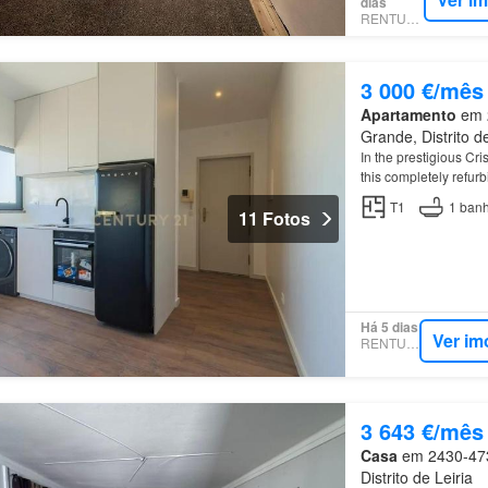
dias
RENTUMO
3 000 €/mês
Apartamento
em 2
Grande, Distrito de
In the prestigious Cris
this completely refur
T1
1
banh
11 Fotos
Há 5 dias
Ver im
RENTUMO
3 643 €/mês
Casa
em 2430-473
Distrito de Leiria