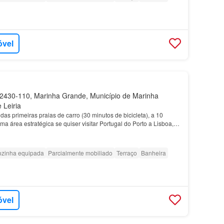
óvel
430-110, Marinha Grande, Município de Marinha
 Leiria
as primeiras praias de carro (30 minutos de bicicleta), a 10
ma área estratégica se quiser visitar Portugal do Porto a Lisboa,
 Costa da Prata que se estende de Av…
zinha equipada
Parcialmente mobiliado
Terraço
Banheira
óvel