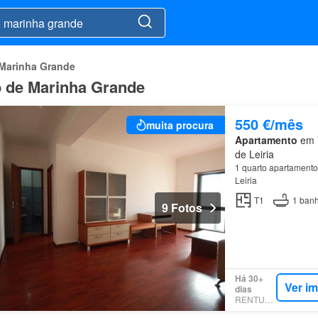
 Marinha Grande
o de Marinha Grande
550 €/mês
muita procura
Apartamento
em V
de Leiria
1 quarto apartamento
Leiria
T1
1
banh
9 Fotos
Há 30+
Ver i
dias
RENTUMO