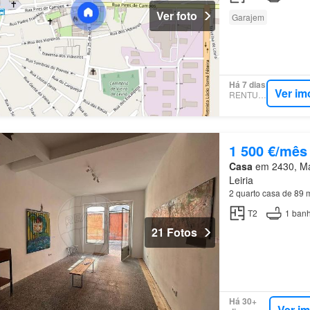
Ver foto
Garajem
Há 7 dias
Ver im
RENTUMO
1 500 €/mês
Casa
em 2430, Mar
Leiria
2 quarto casa de 89 
T2
1
banh
21 Fotos
Há 30+
Ver i