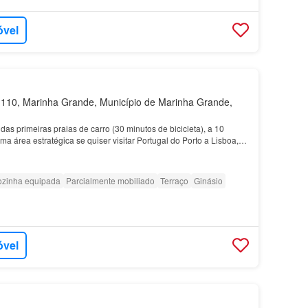
óvel
10, Marinha Grande, Município de Marinha Grande,
as primeiras praias de carro (30 minutos de bicicleta), a 10
ma área estratégica se quiser visitar Portugal do Porto a Lisboa,
 Costa da Prata que se estende de Av…
zinha equipada
Parcialmente mobiliado
Terraço
Ginásio
óvel