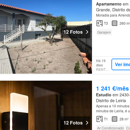
Apartamento
em 2
Grande, Distrito de
Moradia para Arrend
T3
260 m
12 Fotos
Garajem
Há 19
Ver im
dias
RENTOLA
1 241 €/mês
Estudio
em 2430-1
Distrito de Leiria
Apenas a 10 minutos d
minutos de Leiria, é u
passando por toda a
T1
28 m²
12 Fotos
Ar Condicionado
Co