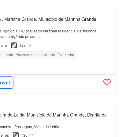
, Marinha Grande, Município de Marinha Grande,
Tipologia T4, localizado em zona residencial da
Marinha
m condomï¿½nio privado…
eiro
122 m²
quipada
Parcialmente mobiliado
Grelhador
móvel
ira de Leiria, Município de Marinha Grande, Distrito de
amento - Passagem, Vieira de Leiria…
eiros
130 m²