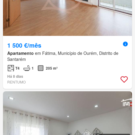
1 500 €/mês
Apartamento
em Fátima, Município de Ourém, Distrito de
Santarém
T4
1
205 m²
Há 8 dias
RENTUMO