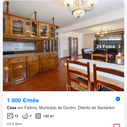
24 Fotos
1 000 €/mês
Casa
em Fátima, Município de Ourém, Distrito de Santarém
T3
1
140 m²
Há 6 dias