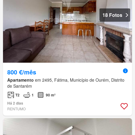
18 Fotos
800 €/mês
Apartamento
em 2495, Fátima, Município de Ourém, Distrito
de Santarém
T2
1
90 m²
Há 2 dias
RENTUMO