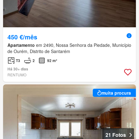
450 €/mês
Apartamento
em 2490, Nossa Senhora da Piedade, Município
de Ourém, Distrito de Santarém
T3
2
92 m²
Há 30+ dias
RENTUMO
muita procura
21 Fotos