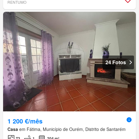
RENTUMO
24 Fotos
1 200 €/mês
Casa
em Fátima, Município de Ourém, Distrito de Santarém
T3
1
204 m²