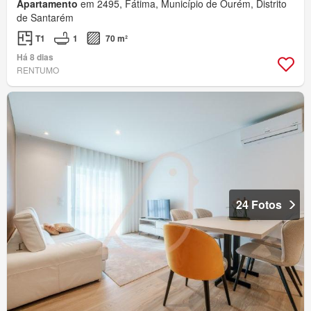
Apartamento
em 2495, Fátima, Município de Ourém, Distrito
de Santarém
T1
1
70 m²
Há 8 dias
RENTUMO
24 Fotos