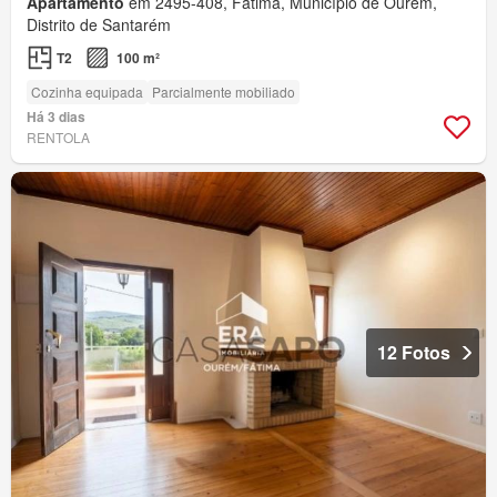
Apartamento
em 2495-408, Fátima, Município de Ourém,
Distrito de Santarém
T2
100 m²
Cozinha equipada
Parcialmente mobiliado
Há 3 dias
RENTOLA
12 Fotos