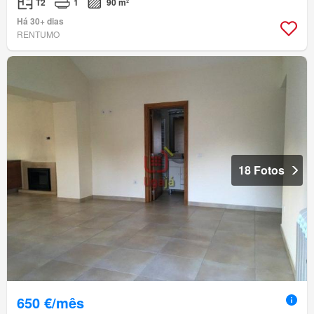
T2
1
90 m²
Há 30+ dias
RENTUMO
18 Fotos
650 €/mês