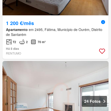
1 200 €/mês
Apartamento
em 2495, Fátima, Município de Ourém, Distrito
de Santarém
T2
2
70 m²
Há 8 dias
RENTUMO
24 Fotos