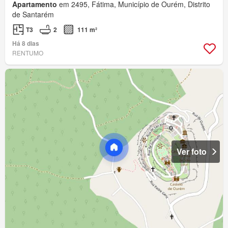
Apartamento
em 2495, Fátima, Município de Ourém, Distrito
de Santarém
T3
2
111 m²
Há 8 dias
RENTUMO
Ver foto