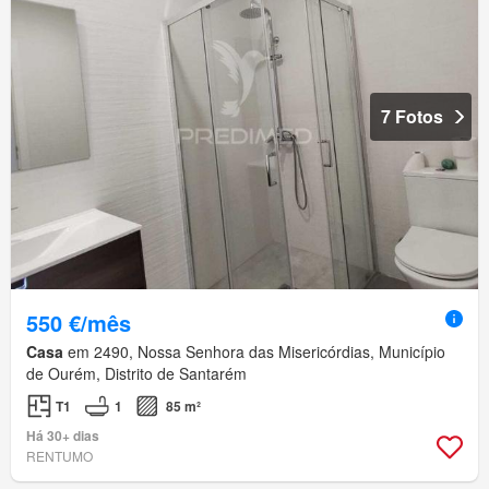
7 Fotos
550 €/mês
Casa
em 2490, Nossa Senhora das Misericórdias, Município
de Ourém, Distrito de Santarém
T1
1
85 m²
Há 30+ dias
RENTUMO