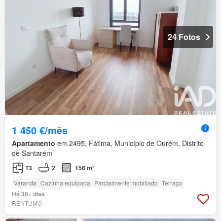
24 Fotos
1 450 €/mês
Apartamento
em 2495, Fátima, Município de Ourém, Distrito
de Santarém
T3
2
156 m²
Varanda
Cozinha equipada
Parcialmente mobiliado
Terraço
Há 30+ dias
RENTUMO