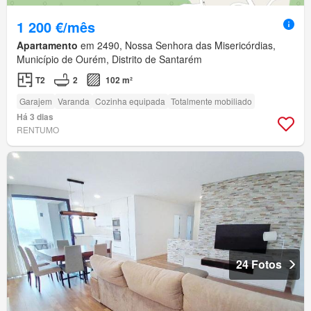
1 200 €/mês
Apartamento
em 2490, Nossa Senhora das Misericórdias,
Município de Ourém, Distrito de Santarém
T2
2
102 m²
Garajem
Varanda
Cozinha equipada
Totalmente mobiliado
Há 3 dias
RENTUMO
24 Fotos