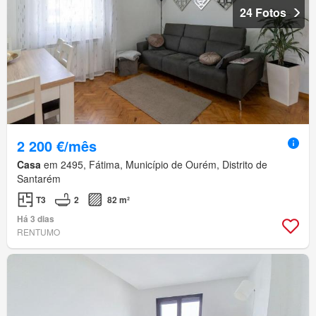
24 Fotos
2 200 €/mês
Casa
em 2495, Fátima, Município de Ourém, Distrito de
Santarém
T3
2
82 m²
Há 3 dias
RENTUMO