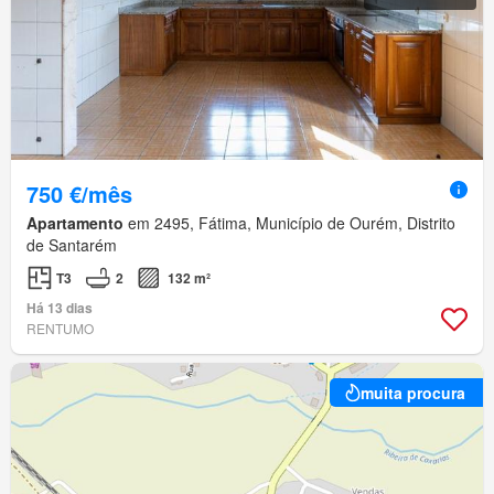
750 €/mês
Apartamento
em 2495, Fátima, Município de Ourém, Distrito
de Santarém
T3
2
132 m²
Há 13 dias
RENTUMO
muita procura