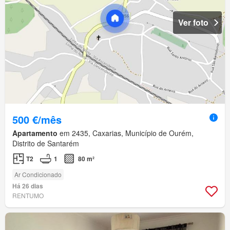
Ver foto
500 €/mês
Apartamento
em 2435, Caxarias, Município de Ourém,
Distrito de Santarém
T2
1
80 m²
Ar Condicionado
Há 26 dias
RENTUMO