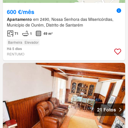
600 €/mês
Apartamento
em 2490, Nossa Senhora das Misericórdias,
Município de Ourém, Distrito de Santarém
T1
1
49 m²
Banheira
Elevador
Há 5 dias
RENTUMO
21 Fotos