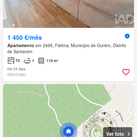
1 450 €/mês
Apartamento
em 2495, Fátima, Município de Ourém, Distrito
de Santarém
T3
1
118 m²
Há 24 dias
RENTUMO
Ver foto