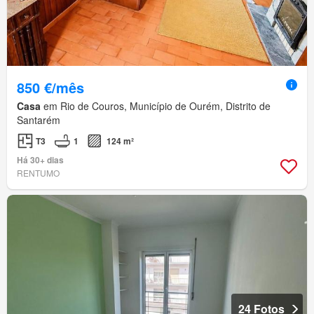
850 €/mês
Casa
em Rio de Couros, Município de Ourém, Distrito de
Santarém
T3
1
124 m²
Há 30+ dias
RENTUMO
24 Fotos