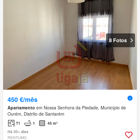
8 Fotos
450 €/mês
Apartamento
em Nossa Senhora da Piedade, Município de
Ourém, Distrito de Santarém
T1
1
45 m²
Há 30+ dias
RENTUMO