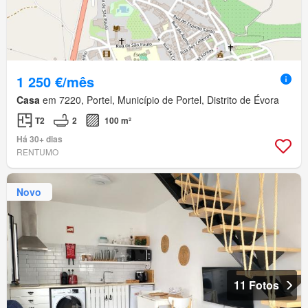
1 250 €/mês
Casa
em 7220, Portel, Município de Portel, Distrito de Évora
T2
2
100 m²
Há 30+ dias
RENTUMO
Novo
11 Fotos