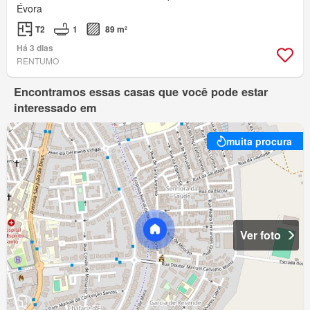
Évora
T2
1
89 m²
Há 3 dias
RENTUMO
Encontramos essas casas que você pode estar
interessado em
muita procura
Ver foto