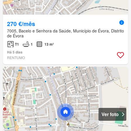
270 €/mês
7005, Bacelo e Senhora da Saúde, Município de Évora, Distrito
de Évora
T1
1
13 m²
Há 5 dias
RENTUMO
Ver foto