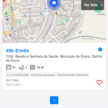
Ver foto
490 €/mês
7005, Bacelo e Senhora da Saúde, Município de Évora, Distrito
de Évora
T1
1
18 m²
Ar Condicionado
Cozinha equipada
Parcialmente mobiliado
Há 5 dias
RENTUMO
1