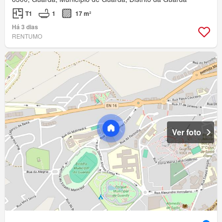
T1
1
17 m²
Há 3 dias
RENTUMO
Ver foto