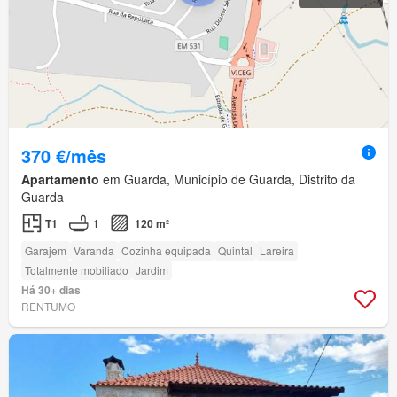
370 €/mês
Apartamento
em Guarda, Município de Guarda, Distrito da
Guarda
T1
1
120 m²
Garajem
Varanda
Cozinha equipada
Quintal
Lareira
Totalmente mobiliado
Jardim
Há 30+ dias
RENTUMO