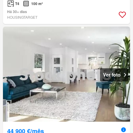
T4
100 m²
Há 30+ dias
HOUSINGTARGET
Ver foto
44 900 €/mês