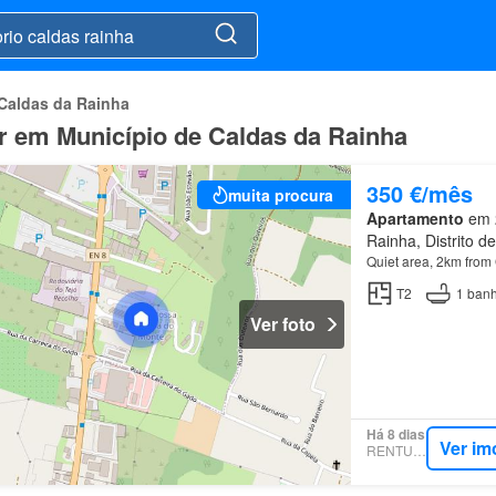
Caldas da Rainha
ar em Município de Caldas da Rainha
350 €/mês
muita procura
Apartamento
em 2
Rainha, Distrito de
Quiet area, 2km from
T2
1
banh
Ver foto
Há 8 dias
Ver im
RENTUMO