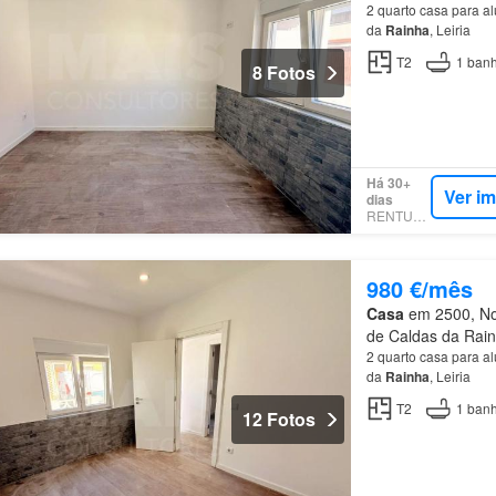
2 quarto casa para a
da
Rainha
, Leiria
T2
1
banh
8 Fotos
Há 30+
Ver i
dias
RENTUMO
980 €/mês
Casa
em 2500, Nos
de Caldas da Rainh
2 quarto casa para a
da
Rainha
, Leiria
T2
1
banh
12 Fotos