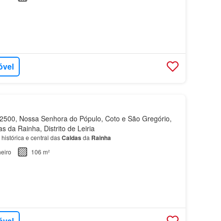
óvel
500, Nossa Senhora do Pópulo, Coto e São Gregório,
s da Rainha, Distrito de Leiria
histórica e central das
Caldas
da
Rainha
eiro
106 m²
óvel