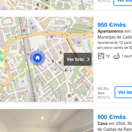
RENTUMO
950 €/mês
Apartamento
em 2
Município de Calda
Apartamento T2 para a
em pleno centro de
C
T2
1
banh
Ver foto
Há 30+
Ver i
dias
RENTUMO
900 €/mês
Casa
em 2500, Nos
de Caldas da Rainh