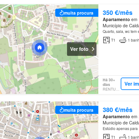
350 €/mês
muita procura
Apartamento
em N
Município de Calda
Quarto, sala, wc tem
T1
1
banh
Ver foto
Há 30+
Ver i
dias
RENTUMO
380 €/mês
muita procura
Apartamento
em 2
Município de Calda
Estúdio apenas para
T1
1
banh