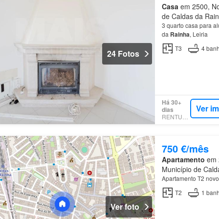
Casa
em 2500, Nos
de Caldas da Rainh
3 quarto casa para a
da
Rainha
, Leiria
T3
4
banh
24 Fotos
Há 30+
Ver i
dias
RENTUMO
750 €/mês
Apartamento
em 2
Município de Calda
Apartamento T2 novo
T2
1
banh
Ver foto