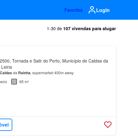
Login
Favoritos
1-30 de
107 vivendas para alugar
500, Tornada e Salir do Porto, Município de Caldas da
 Leiria
Caldas
da
Rainha
, supermarket 400m away
eiro
65 m²
óvel