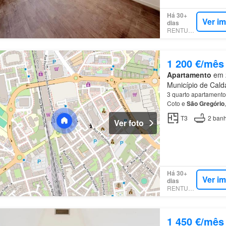
Há 30+
Ver i
dias
RENTUMO
1 200 €/mês
Apartamento
em 2
Município de Calda
3 quarto apartament
Coto e
São
Gregório
T3
2
banh
Ver foto
Há 30+
Ver i
dias
RENTUMO
1 450 €/mês