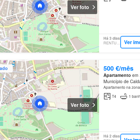
Ver foto
Há 3 dias
Ver im
RENTUMO
500 €/mês
zado
Apartamento
em 2
Município de Calda
Apartamento na zona 
T4
1
banh
Ver foto
Há 2 dias
Ver im