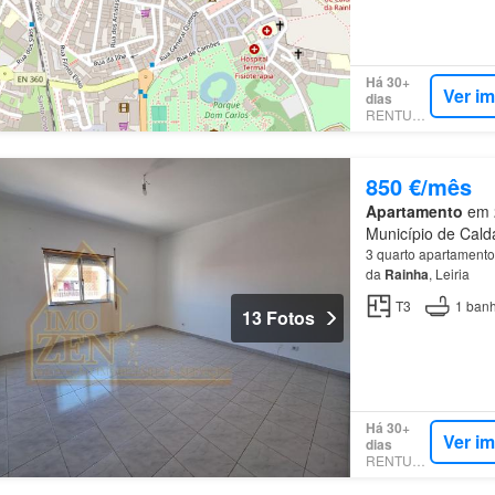
Há 30+
Ver i
dias
RENTUMO
850 €/mês
Apartamento
em 2
Município de Calda
3 quarto apartamento
da
Rainha
, Leiria
T3
1
banh
13 Fotos
Há 30+
Ver i
dias
RENTUMO