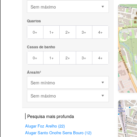
Sem máximo
Quartos
0+
1+
2+
3+
4+
Casas de banho
0+
1+
2+
3+
4+
Área/m²
Sem mínimo
Sem máximo
Pesquisa mais profunda
Alugar Foz Arelho (22)
Alugar Santo Onofre Serra Bouro (12)