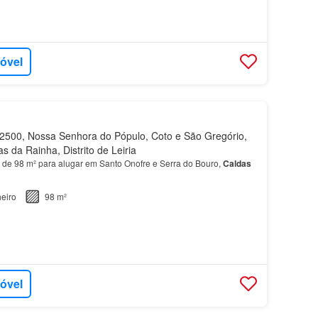
móvel
500, Nossa Senhora do Pópulo, Coto e São Gregório,
s da Rainha, Distrito de Leiria
 de 98 m² para alugar em Santo Onofre e Serra do Bouro,
Caldas
eiro
98 m²
móvel