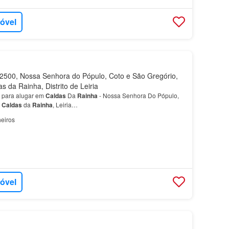
móvel
500, Nossa Senhora do Pópulo, Coto e São Gregório,
s da Rainha, Distrito de Leiria
o para alugar em
Caldas
Da
Rainha
- Nossa Senhora Do Pópulo,
,
Caldas
da
Rainha
, Leiria…
eiros
móvel