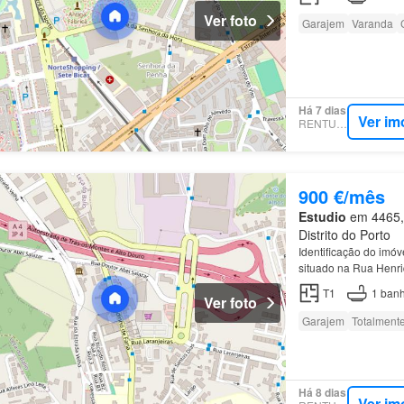
Ver foto
Garajem
Varanda
Há 7 dias
Ver im
RENTUMO
900 €/mês
Estudio
em 4465, 
Distrito do Porto
Identificação do imó
situado na Rua Henr
T1
1
banh
Ver foto
Garajem
Totalment
Há 8 dias
Ver im