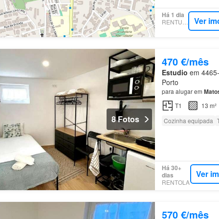
Há 1 dia
Ver im
RENTUMO
470 €/mês
Estudio
em 4465-6
Porto
para alugar em
Mato
T1
13 m²
8 Fotos
Cozinha equipada
Há 30+
Ver i
dias
RENTOLA
570 €/mês