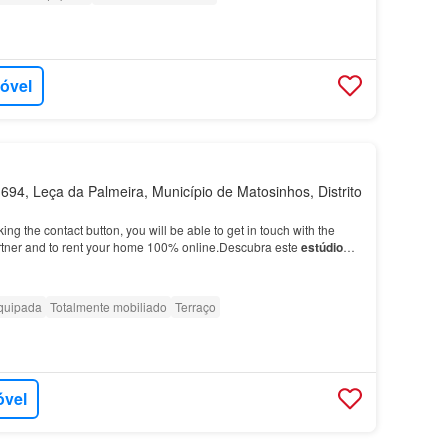
móvel
94, Leça da Palmeira, Município de Matosinhos, Distrito
g the contact button, you will be able to get in touch with the
tner and to rent your home 100% online.Descubra este
estúdio
nhos
: cozinha equipada com máquina de la…
quipada
Totalmente mobiliado
Terraço
óvel