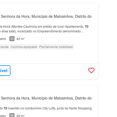
Senhora da Hora, Município de Matosinhos, Distrito do
a Hora (Montes Caulinos) em prédio de luxo! Apartamento,
T0
 área total), localizado no Empreendimento denominado
a Hora -
Matosinhos
, com varanda, 1 lugar de…
eiro
42 m²
randa
Cozinha equipada
Parcialmente mobiliado
óvel
Senhora da Hora, Município de Matosinhos, Distrito do
nto
T0
inserido no condomínio City Lofts, junto ao Norte Shopping.
eiro
34 m²