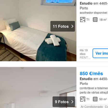
Estudio
em 4465-6
Porto
acolhedor disponível
T1
18 m²
11 Fotos
Há 19
Ver im
dias
RENTOLA
850 €/mês
Estudio
em 4450-2
Porto
confortável e totalm
perto de várias atra
T1
50 m²
9 Fotos
Ar Condicionado
Co