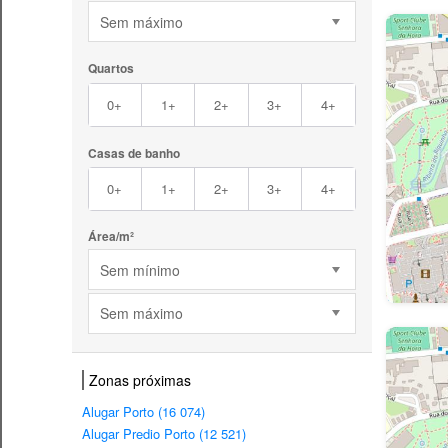
Sem máximo
Quartos
0+
1+
2+
3+
4+
Casas de banho
0+
1+
2+
3+
4+
Área/m²
Sem mínimo
Sem máximo
Zonas próximas
Alugar Porto (16 074)
Alugar Predio Porto (12 521)