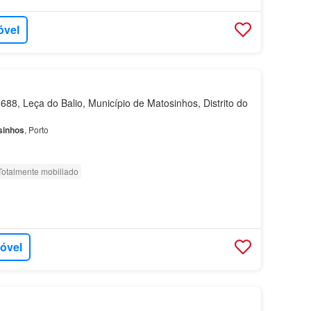
óvel
88, Leça do Balio, Município de Matosinhos, Distrito do
sinhos
, Porto
Totalmente mobiliado
móvel