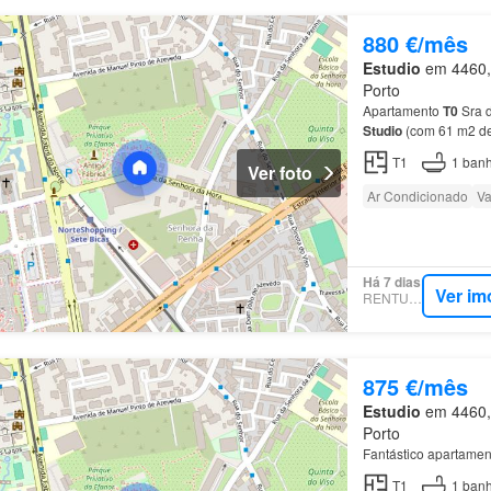
880 €/mês
Estudio
em 4460, 
Porto
Apartamento
T0
Sra d
Studio
(com 61 m2 de
EVOLUTION em Srª d
T1
1
banh
Ver foto
Ar Condicionado
Va
Há 7 dias
Ver im
RENTUMO
875 €/mês
Estudio
em 4460, 
Porto
Fantástico apartame
T1
1
banh