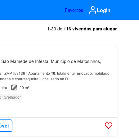
Login
Favoritos
1-30 de
116 vivendas para alugar
São Mamede de Infesta, Município de Matosinhos,
óvel: ZMPT591367 Apartamento
T0
, totalmente renovado, mobilado
ndaria e churrasqueira. Localizado na R…
eiro
20 m²
o
Grelhador
óvel