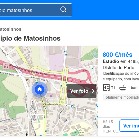
Matosinhos
cípio de Matosinhos
800 €/mês
Estudio
em 4465, 
Distrito do Porto
Identificação do im
e equipado, com lava
T1
1
banh
Ver foto
Totalmente mobiliad
Há 15
Ver im
dias
RENTUMO