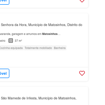
Senhora da Hora, Município de Matosinhos, Distrito do
varanda, garagem e arrumos em
Matosinhos
…
eiro
37 m²
Cozinha equipada
Totalmente mobiliado
Banheira
óvel
São Mamede de Infesta, Município de Matosinhos,