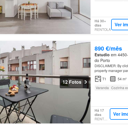
Há 30+
Ver i
dias
RENTOLA
890 €/mês
Estudio
em 4450-6
do Porto
DISCLAIMER: By clickin
property manager par
mobilado em
Matosi
T1
54 m²
12 Fotos
Varanda
Cozinha e
Há 17
Ver im
dias
RENTOLA