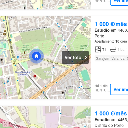
RENTUMO
1 000 €/mês
Estudio
em 4460, 
Porto
Apartamento
T0
com 
T1
1
banh
Ver foto
Garajem
Varanda
Há 1 dia
Ver im
RENTUMO
1 000 €/mês
Estudio
em 4465, 
Distrito do Porto