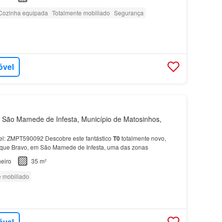
Cozinha equipada
Totalmente mobiliado
Segurança
óvel
São Mamede de Infesta, Município de Matosinhos,
vel: ZMPT590092 Descobre este fantástico
T0
totalmente novo,
ique Bravo, em São Mamede de Infesta, uma das zonas
eiro
35 m²
e mobiliado
óvel