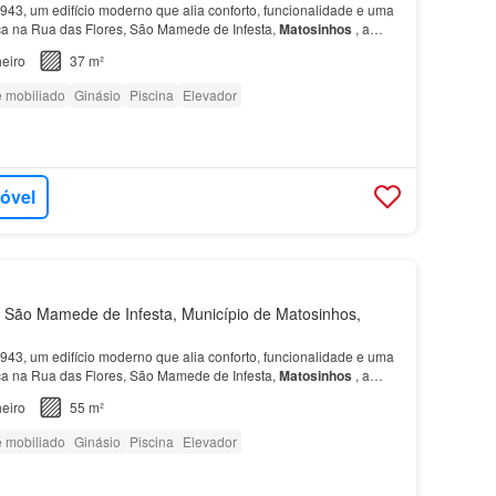
943, um edifício moderno que alia conforto, funcionalidade e uma
ica na Rua das Flores, São Mamede de Infesta,
Matosinhos
, a
 Hospital de São João, com excelentes a…
eiro
37 m²
e mobiliado
Ginásio
Piscina
Elevador
móvel
São Mamede de Infesta, Município de Matosinhos,
943, um edifício moderno que alia conforto, funcionalidade e uma
ica na Rua das Flores, São Mamede de Infesta,
Matosinhos
, a
 Hospital de São João, com excelentes a…
eiro
55 m²
e mobiliado
Ginásio
Piscina
Elevador