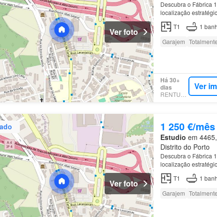
Descubra o Fábrica 1
localização estratég
apenas 1,7 a 2 km do
T1
1
banh
Ver foto
Garajem
Totalment
Há 30+
Ver i
dias
RENTUMO
1 250 €/mês
zado
Estudio
em 4465, 
Distrito do Porto
Descubra o Fábrica 1
localização estratég
apenas 1,7 a 2 km do
T1
1
banh
Ver foto
Garajem
Totalment