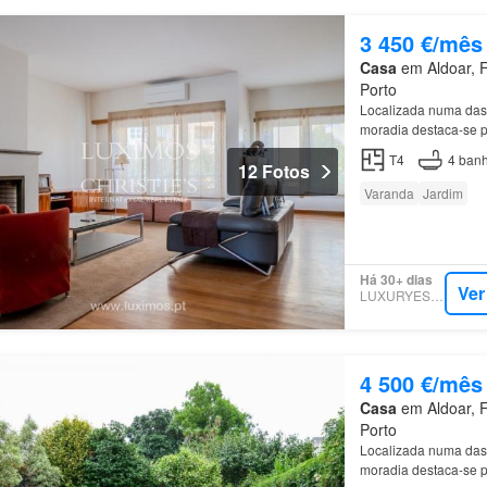
3 450 €/mês
Casa
em Aldoar, F
Porto
Localizada numa das
moradia destaca-se p
T4
4
banh
12 Fotos
Varanda
Jardim
Há 30+ dias
Ver
LUXURYESTATE
4 500 €/mês
Casa
em Aldoar, F
Porto
Localizada numa das
moradia destaca-se p