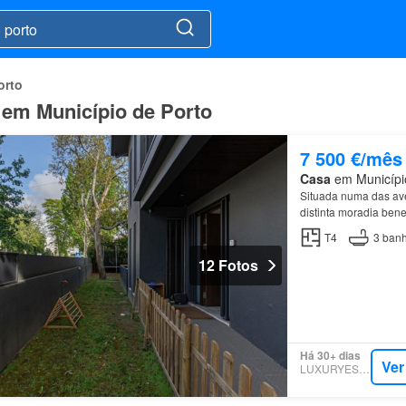
orto
 em Município de Porto
7 500 €/mês
Casa
em Município
Situada numa das ave
distinta moradia bene
T4
3
banh
12 Fotos
Há 30+ dias
Ver
LUXURYESTATE