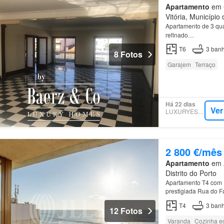
Apartamento
em C
Vitória, Município 
Apartamento de 3 qu
refinado…
T6
3
banh
8 Fotos
Garajem
Terraço
Há 22 dias
Ver
LUXURYESTATE
2 800 €/mês
Apartamento
em A
Distrito do Porto
Apartamento T4 com 1
prestigiada Rua do F
T4
3
banh
12 Fotos
Varanda
Cozinha e