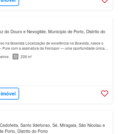
z do Douro e Nevogilde, Município de Porto, Distrito do
vo na Boavista Localização de excelência na Boavista, nasce o
– Pure com a assinatura da Fercopor — uma oportunidade única
distinção, onde a arquitetura contemporânea…
eiros
226 m²
 imóvel
edofeita, Santo Ildefonso, Sé, Miragaia, São Nicolau e
de Porto, Distrito do Porto