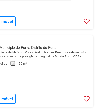
 imóvel
unicípio de Porto, Distrito do Porto
 Linha de Mar com Vistas Deslumbrantes Descubra este magnífico
oca, situado na prestigiada marginal da Foz do
Porto
OBS -
l Parque da Cidade do
Porto
Clube de Ténis…
eiros
150 m²
 imóvel