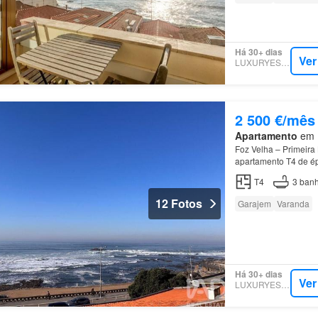
Há 30+ dias
Ver
LUXURYESTATE
2 500 €/mês
Apartamento
em M
Foz Velha – Primeira
apartamento T4 de ép
Oporto British Schoo
T4
3
banh
12 Fotos
Garajem
Varanda
Há 30+ dias
Ver
LUXURYESTATE