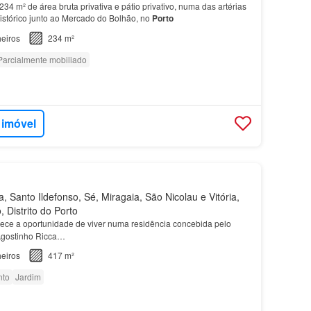
4 m² de área bruta privativa e pátio privativo, numa das artérias
histórico junto ao Mercado do Bolhão, no
Porto
eiros
234 m²
Parcialmente mobiliado
 imóvel
 Santo Ildefonso, Sé, Miragaia, São Nicolau e Vitória,
, Distrito do Porto
rece a oportunidade de viver numa residência concebida pelo
Agostinho Ricca…
eiros
417 m²
nto
Jardim