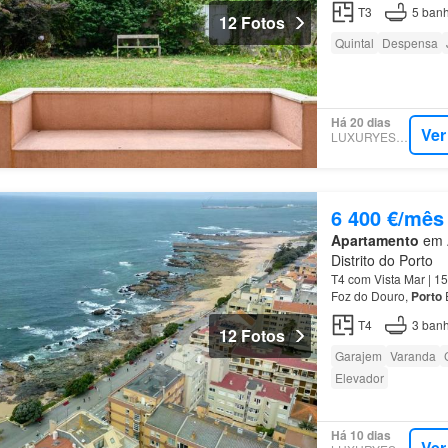
T3
5
banh
12 Fotos
Quintal
Despensa
Há 20 dias
Ver
LUXURYESTATE
6 400 €/mês
Apartamento
em A
Distrito do Porto
T4 com Vista Mar | 1
Foz do Douro,
Porto
E
T4
3
banh
12 Fotos
Garajem
Varanda
Elevador
Há 10 dias
Ver