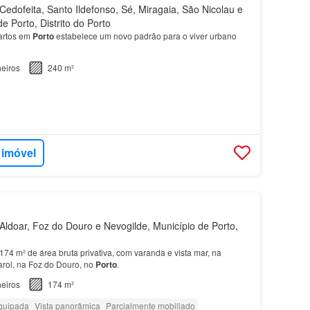
edofeita, Santo Ildefonso, Sé, Miragaia, São Nicolau e
de Porto, Distrito do Porto
artos em
Porto
estabelece um novo padrão para o viver urbano
eiros
240 m²
 imóvel
ldoar, Foz do Douro e Nevogilde, Município de Porto,
74 m² de área bruta privativa, com varanda e vista mar, na
arol, na Foz do Douro, no
Porto
.
eiros
174 m²
quipada
Vista panorâmica
Parcialmente mobiliado