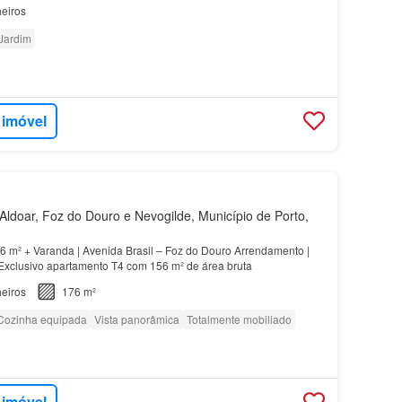
eiros
Jardim
 imóvel
ldoar, Foz do Douro e Nevogilde, Município de Porto,
56 m² + Varanda | Avenida Brasil – Foz do Douro Arrendamento |
xclusivo apartamento T4 com 156 m² de área bruta
eiros
176 m²
Cozinha equipada
Vista panorâmica
Totalmente mobiliado
 imóvel