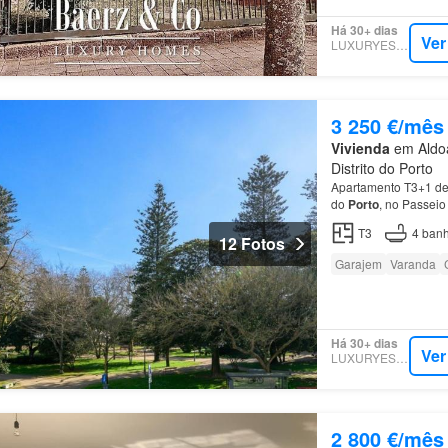
Há 30+ dias
Ver
LUXURYESTATE
3 250 €/mês
Vivienda
em Aldoa
Distrito do Porto
Apartamento T3+1 de 
do
Porto
, no Passei
T3
4
banh
12 Fotos
Garajem
Varanda
Há 30+ dias
Ver
LUXURYESTATE
2 800 €/mês