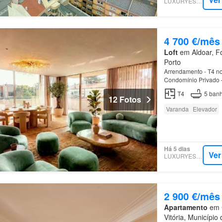
LUXURYESTATE
4 700 €/mês
Loft
em Aldoar, Fo
Porto
Arrendamento - T4 no
Condomínio Privado 
de viver com luxo e 
T4
5
banh
12 Fotos
Varanda
Elevador
Há 5 dias
Ver
LUXURYESTATE
2 900 €/mês
Apartamento
em C
Vitória, Município 