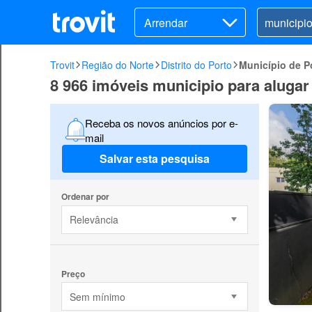
Arrendar
Trovit
Região do Norte
Distrito do Porto
Município de P
8 966 imóveis municipio para alugar
Receba os novos anúncios por e-
mail
Salvar esta pesquisa
Ordenar por
Relevância
Preço
Sem mínimo