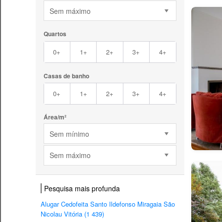
Sem máximo
Quartos
0+
1+
2+
3+
4+
Casas de banho
0+
1+
2+
3+
4+
Área/m²
Sem mínimo
Sem máximo
Pesquisa mais profunda
Alugar Cedofeita Santo Ildefonso Miragaia São
Nicolau Vitória (1 439)