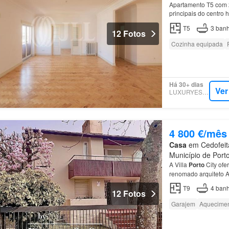
Apartamento T5 com 23
principais do centro 
T5
3
banh
12 Fotos
Cozinha equipada
Há 30+ dias
Ver
LUXURYESTATE
4 800 €/mês
Casa
em Cedofeita,
Município de Porto
A Villa
Porto
City ofe
renomado arquiteto 
T9
4
banh
12 Fotos
Garajem
Aquecime