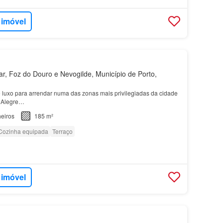
 imóvel
r, Foz do Douro e Nevogilde, Município de Porto,
luxo para arrendar numa das zonas mais privilegiadas da cidade
o Alegre…
eiros
185 m²
Cozinha equipada
Terraço
 imóvel