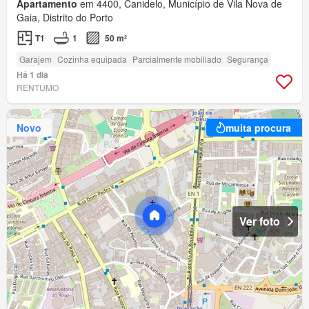
Apartamento
em 4400, Canidelo, Município de Vila Nova de
Gaia, Distrito do Porto
T1
1
50 m²
Garajem
Cozinha equipada
Parcialmente mobiliado
Segurança
Há 1 dia
RENTUMO
Novo
muita procura
Ver foto