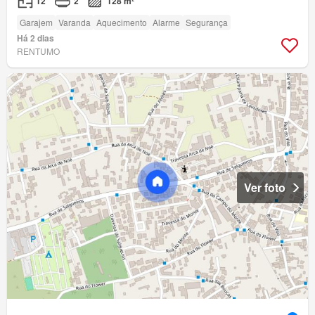
T2
2
128 m²
Garajem
Varanda
Aquecimento
Alarme
Segurança
Há 2 dias
RENTUMO
Ver foto