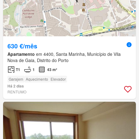
630 €/mês
Apartamento
em 4400, Santa Marinha, Município de Vila
Nova de Gaia, Distrito do Porto
T1
1
43 m²
Garajem
Aquecimento
Elevador
Há 2 dias
RENTUMO