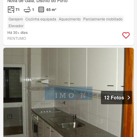
Nova de Gaia, Distrito do Porto
T1
1
65 m²
Garajem
Cozinha equipada
Aquecimento
Parcialmente mobiliado
Elevador
Há 30+ dias
RENTUMO
12 Fotos