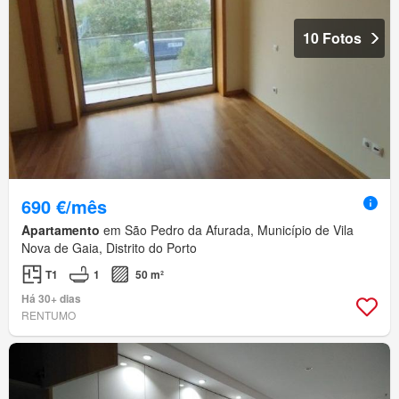
10 Fotos
690 €/mês
Apartamento
em São Pedro da Afurada, Município de Vila
Nova de Gaia, Distrito do Porto
T1
1
50 m²
Há 30+ dias
RENTUMO