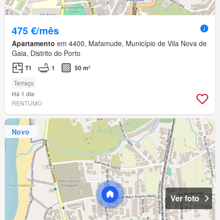
475 €/mês
Apartamento
em 4400, Mafamude, Município de Vila Nova de
Gaia, Distrito do Porto
T1
1
50 m²
Terraço
Há 1 dia
RENTUMO
Novo
Ver foto