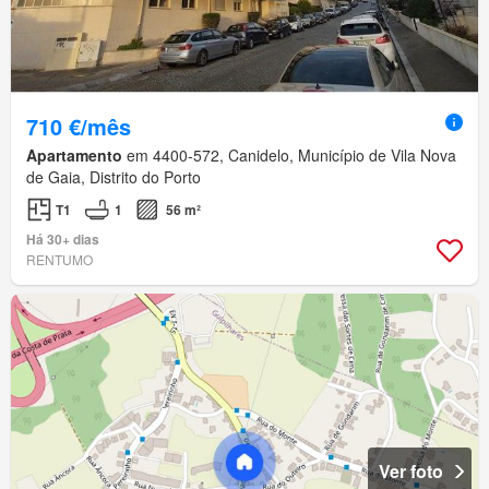
710 €/mês
Apartamento
em 4400-572, Canidelo, Município de Vila Nova
de Gaia, Distrito do Porto
T1
1
56 m²
Há 30+ dias
RENTUMO
Ver foto