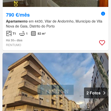
790 €/mês
Apartamento
em 4430, Vilar de Andorinho, Município de Vila
Nova de Gaia, Distrito do Porto
T1
1
82 m²
Há 30+ dias
RENTUMO
2 Fotos