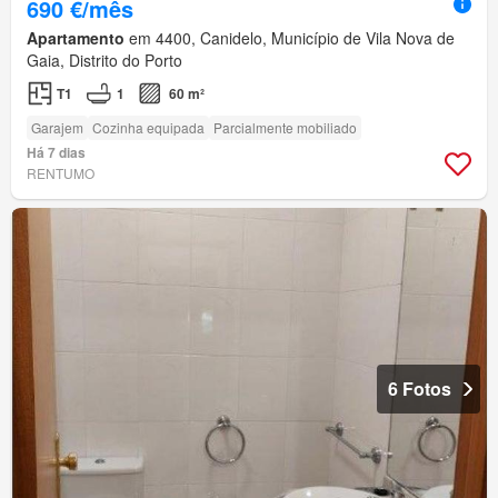
690 €/mês
Apartamento
em 4400, Canidelo, Município de Vila Nova de
Gaia, Distrito do Porto
T1
1
60 m²
Garajem
Cozinha equipada
Parcialmente mobiliado
Há 7 dias
RENTUMO
6 Fotos