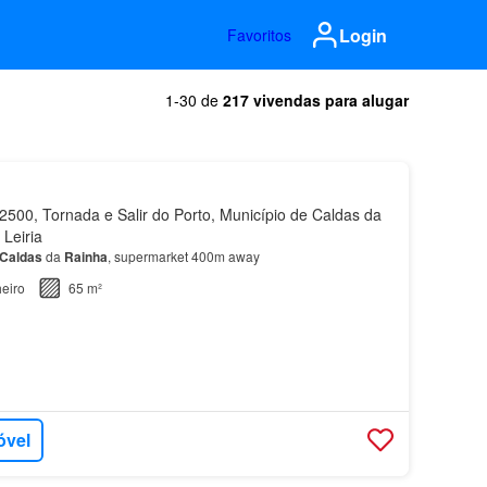
Login
Favoritos
1-30 de
217 vivendas para alugar
500, Tornada e Salir do Porto, Município de Caldas da
 Leiria
Caldas
da
Rainha
, supermarket 400m away
eiro
65 m²
óvel