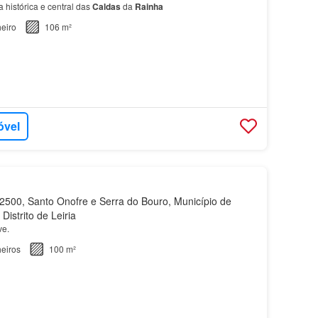
 histórica e central das
Caldas
da
Rainha
eiro
106 m²
óvel
500, Santo Onofre e Serra do Bouro, Município de
Distrito de Leiria
ve.
eiros
100 m²