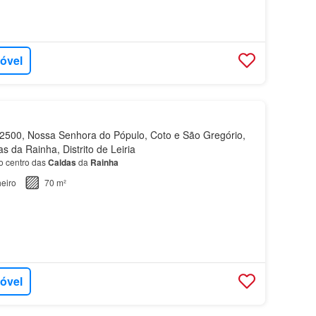
móvel
500, Nossa Senhora do Pópulo, Coto e São Gregório,
s da Rainha, Distrito de Leiria
 centro das
Caldas
da
Rainha
eiro
70 m²
móvel