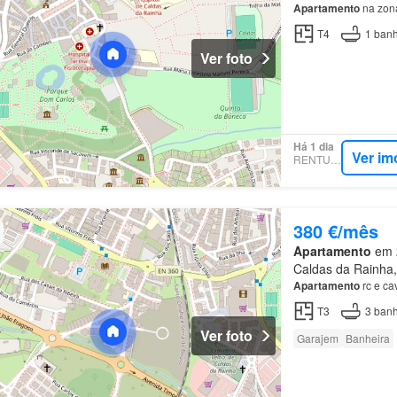
Apartamento
na zona
T4
1
banh
Ver foto
Há 1 dia
Ver im
RENTUMO
380 €/mês
Apartamento
em 2
Caldas da Rainha, 
Apartamento
rc e ca
T3
3
banh
Ver foto
Garajem
Banheira