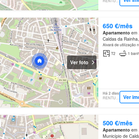
RENTUMO
650 €/mês
Apartamento
em 2
Caldas da Rainha, 
Alvará de utilização
T2
1
banh
Ver foto
Há 2 dias
Ver im
RENTUMO
500 €/mês
Apartamento
em 2
Município de Calda