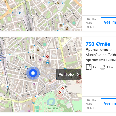
Há 30+
Ver i
dias
RENTUMO
750 €/mês
Apartamento
em 2
Município de Calda
Apartamento
T2
novo
T2
1
banh
Ver foto
Há 30+
Ver i
dias
RENTUMO