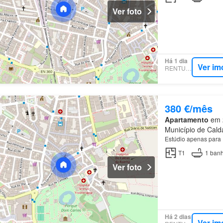
Ver foto
Há 1 dia
Ver im
RENTUMO
380 €/mês
Apartamento
em 2
Município de Calda
Estúdio apenas para
T1
1
banh
Ver foto
Há 2 dias
Ver im