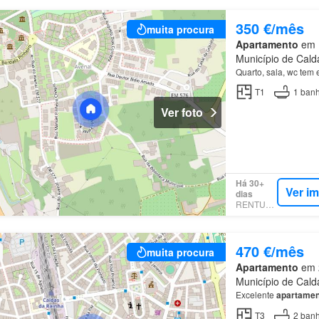
350 €/mês
muita procura
Apartamento
em N
Município de Calda
Quarto, sala, wc tem
T1
1
banh
Ver foto
Há 30+
Ver i
dias
RENTUMO
470 €/mês
muita procura
Apartamento
em 2
Município de Calda
Excelente
apartamen
T3
2
banh