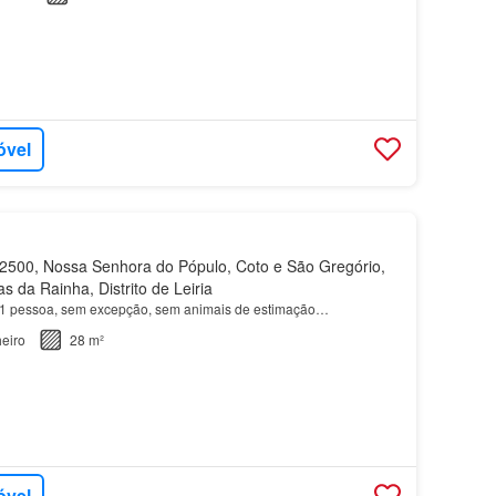
óvel
500, Nossa Senhora do Pópulo, Coto e São Gregório,
s da Rainha, Distrito de Leiria
 1 pessoa, sem excepção, sem animais de estimação…
eiro
28 m²
óvel