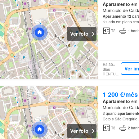
Apartamento
em 2
Município de Calda
Apartamento
T2
para
situado em pleno cen
T2
1
banh
Ver foto
Há 30+
Ver i
dias
RENTUMO
1 200 €/mês
Apartamento
em 2
Município de Calda
3 quarto
apartament
Coto e São Gregório
T3
2
banh
Ver foto