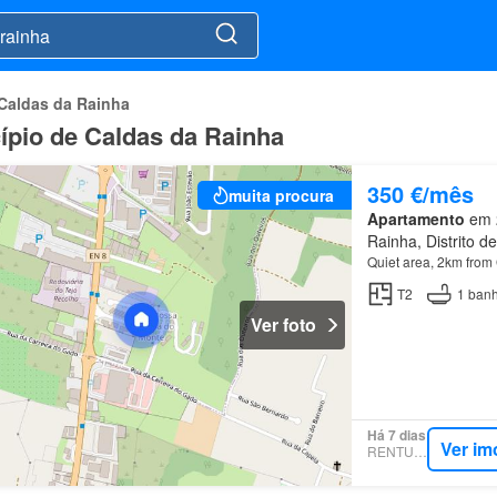
Caldas da Rainha
ípio de Caldas da Rainha
350 €/mês
muita procura
Apartamento
em 2
Rainha, Distrito de
Quiet area, 2km from
T2
1
banh
Ver foto
Há 7 dias
Ver im
RENTUMO