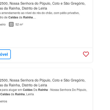
500, Nossa Senhora do Pópulo, Coto e São Gregório,
s da Rainha, Distrito de Leiria
 arrendamento ao nível do rés do chão, com pátio privativo,
tro de
Caldas
da
Rainha
…
eiro
52 m²
móvel
500, Nossa Senhora do Pópulo, Coto e São Gregório,
s da Rainha, Distrito de Leiria
o
para alugar em
Caldas
Da
Rainha
- Nossa Senhora Do Pópulo,
,
Caldas
da
Rainha
, Leiria
eiros