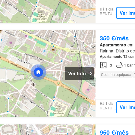
Há 1 dia
Ver im
RENTUMO
350 €/mês
Apartamento
em S
Rainha, Distrito de
Apartamento
T2
com 
T3
1
banh
Ver foto
Cozinha equipada
Há 1 dia
Ver im
RENTUMO
950 €/mês