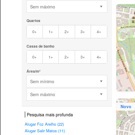
Sem máximo
Quartos
0+
1+
2+
3+
4+
Casas de banho
0+
1+
2+
3+
4+
Área/m²
Sem mínimo
Sem máximo
Novo
Pesquisa mais profunda
Alugar Foz Arelho (22)
Alugar Salir Matos (11)