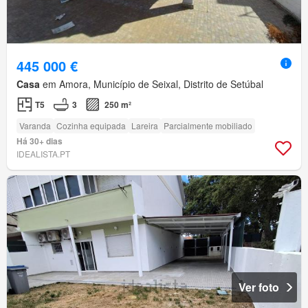
445 000 €
Casa
em Amora, Município de Seixal, Distrito de Setúbal
T5
3
250 m²
Varanda
Cozinha equipada
Lareira
Parcialmente mobiliado
Há 30+ dias
IDEALISTA.PT
Ver foto