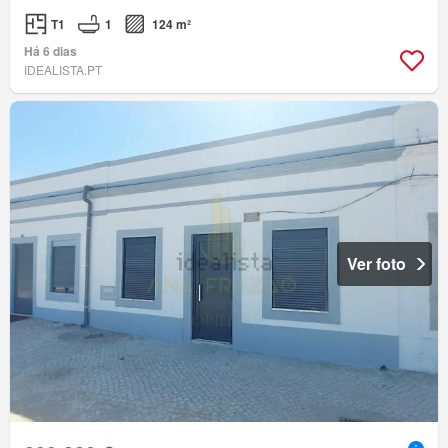
T1
1
124 m²
Há 6 dias
IDEALISTA.PT
Ver foto