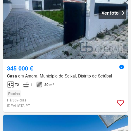
Ver foto
345 000 €
Casa
em Amora, Município de Seixal, Distrito de Setúbal
T2
1
80 m²
Piscina
Há 30+ dias
IDEALISTA.PT