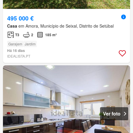
495 000 €
Casa
em Amora, Município de Seixal, Distrito de Setúbal
T3
2
185 m²
Garajem
Jardim
Há 16 dias
IDEALISTA.PT
Ver foto