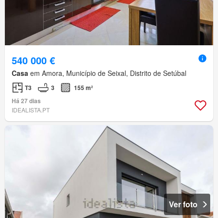
540 000 €
Casa
em Amora, Município de Seixal, Distrito de Setúbal
T3
3
155 m²
Há 27 dias
IDEALISTA.PT
Ver foto