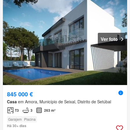
Ver foto
845 000 €
Casa
em Amora, Município de Seixal, Distrito de Setúbal
T3
3
263 m²
Garajem
Piscina
Há 30+ dias