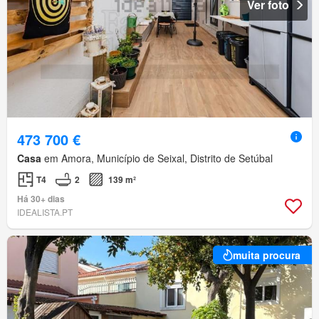
Ver foto
473 700 €
Casa
em Amora, Município de Seixal, Distrito de Setúbal
T4
2
139 m²
Há 30+ dias
IDEALISTA.PT
muita procura