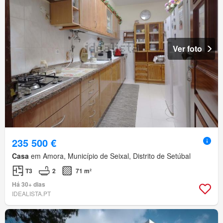
Ver foto
235 500 €
Casa
em Amora, Município de Seixal, Distrito de Setúbal
T3
2
71 m²
Há 30+ dias
IDEALISTA.PT