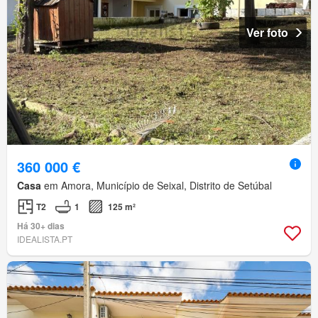
Ver foto
360 000 €
Casa
em Amora, Município de Seixal, Distrito de Setúbal
T2
1
125 m²
Há 30+ dias
IDEALISTA.PT