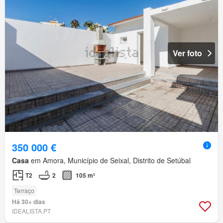
Ver foto
350 000 €
Casa
em Amora, Município de Seixal, Distrito de Setúbal
T2
2
105 m²
Terraço
Há 30+ dias
IDEALISTA.PT