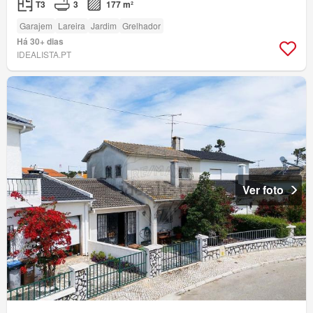
T3
3
177 m²
Garajem
Lareira
Jardim
Grelhador
Há 30+ dias
IDEALISTA.PT
Ver foto