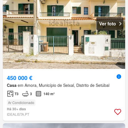
Ver foto
450 000 €
Casa
em Amora, Município de Seixal, Distrito de Setúbal
T3
3
140 m²
Ar Condicionado
Há 30+ dias
IDEALISTA.PT