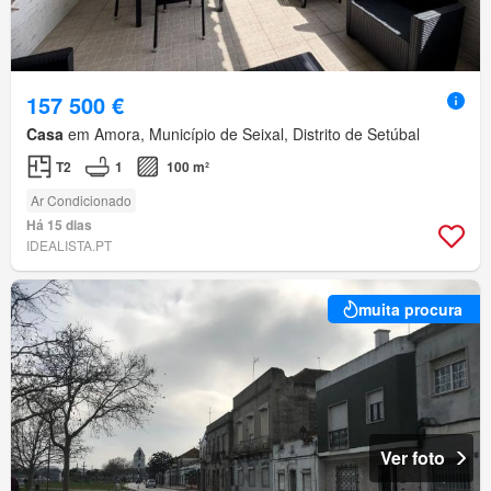
157 500 €
Casa
em Amora, Município de Seixal, Distrito de Setúbal
T2
1
100 m²
Ar Condicionado
Há 15 dias
IDEALISTA.PT
muita procura
Ver foto