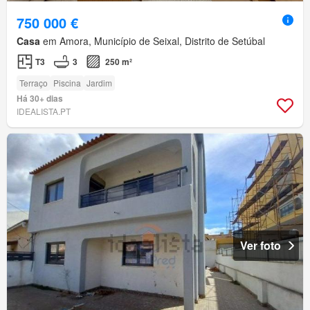
750 000 €
Casa
em Amora, Município de Seixal, Distrito de Setúbal
T3
3
250 m²
Terraço
Piscina
Jardim
Há 30+ dias
IDEALISTA.PT
Ver foto