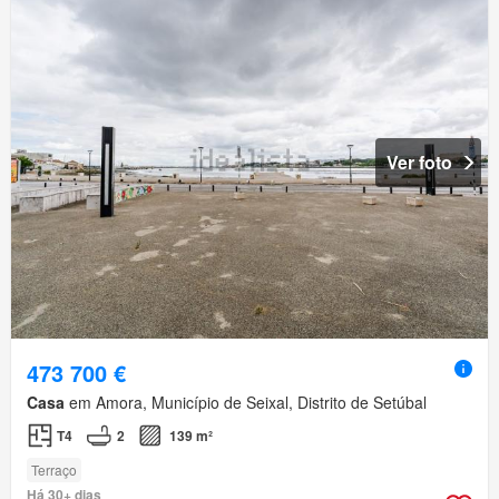
Ver foto
473 700 €
Casa
em Amora, Município de Seixal, Distrito de Setúbal
T4
2
139 m²
Terraço
Há 30+ dias