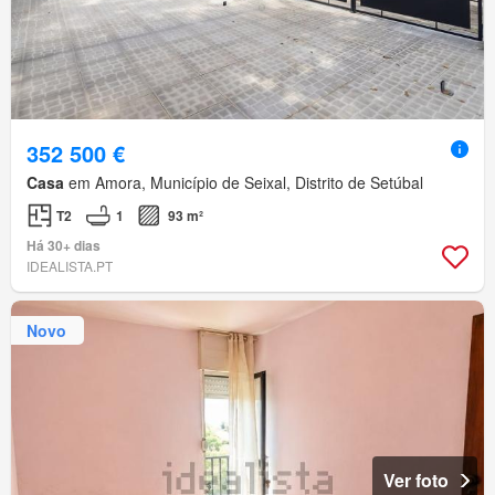
352 500 €
Casa
em Amora, Município de Seixal, Distrito de Setúbal
T2
1
93 m²
Há 30+ dias
IDEALISTA.PT
Novo
Ver foto