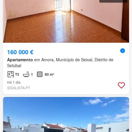
160 000 €
Apartamento
em Amora, Município de Seixal, Distrito de
Setúbal
T3
1
80 m²
Há 1 dia
IDEALISTA.PT