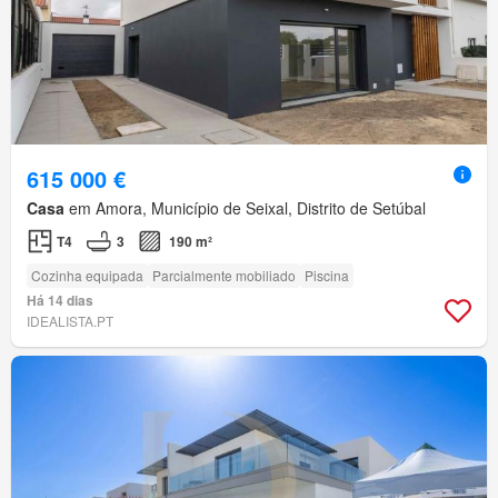
615 000 €
Casa
em Amora, Município de Seixal, Distrito de Setúbal
T4
3
190 m²
Cozinha equipada
Parcialmente mobiliado
Piscina
Há 14 dias
IDEALISTA.PT