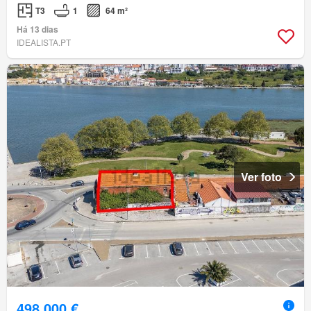
T3
1
64 m²
Há 13 dias
IDEALISTA.PT
Ver foto
498 000 €