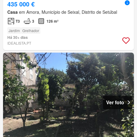
435 000 €
Casa
em Amora, Município de Seixal, Distrito de Setúbal
T3
3
126 m²
Jardim
Grelhador
Há 30+ dias
IDEALISTA.PT
Ver foto