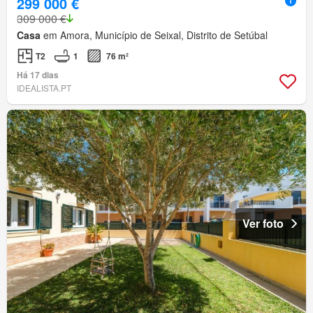
299 000 €
309 000 €
Casa
em Amora, Município de Seixal, Distrito de Setúbal
T2
1
76 m²
Há 17 dias
IDEALISTA.PT
Ver foto