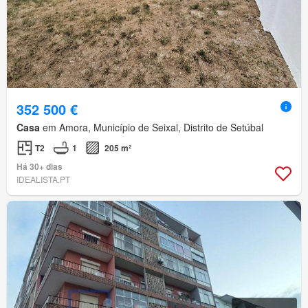
352 500 €
Casa
em Amora, Município de Seixal, Distrito de Setúbal
T2
1
205 m²
Há 30+ dias
IDEALISTA.PT