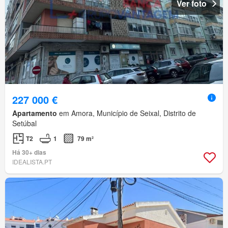
Ver foto
227 000 €
Apartamento
em Amora, Município de Seixal, Distrito de
Setúbal
T2
1
79 m²
Há 30+ dias
IDEALISTA.PT