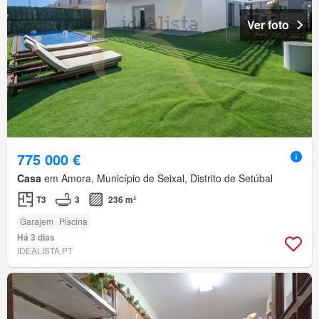
Ver foto
775 000 €
Casa
em Amora, Município de Seixal, Distrito de Setúbal
T3
3
236 m²
Garajem
Piscina
Há 3 dias
IDEALISTA.PT