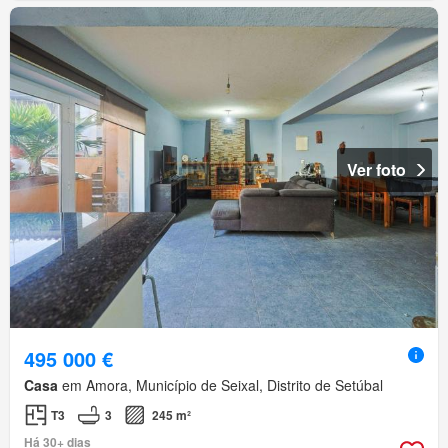
Ver foto
495 000 €
Casa
em Amora, Município de Seixal, Distrito de Setúbal
T3
3
245 m²
Há 30+ dias