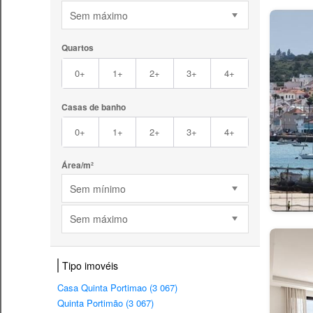
Sem máximo
Quartos
0+
1+
2+
3+
4+
Casas de banho
0+
1+
2+
3+
4+
Área/m²
Sem mínimo
Sem máximo
Tipo imovéis
Casa Quinta Portimao (3 067)
Quinta Portimão (3 067)