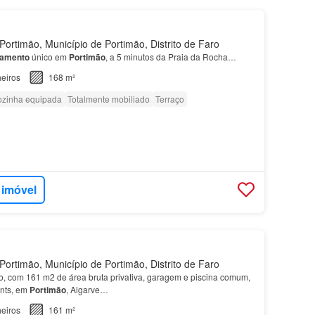
ortimão, Município de Portimão, Distrito de Faro
tamento
único em
Portimão
, a 5 minutos da Praia da Rocha…
eiros
168 m²
zinha equipada
Totalmente mobiliado
Terraço
 imóvel
ortimão, Município de Portimão, Distrito de Faro
, com 161 m2 de área bruta privativa, garagem e piscina comum,
nts, em
Portimão
, Algarve…
eiros
161 m²