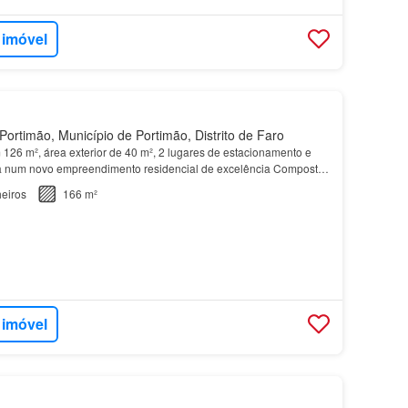
 imóvel
ortimão, Município de Portimão, Distrito de Faro
126 m², área exterior de 40 m², 2 lugares de estacionamento e
da num novo empreendimento residencial de excelência Composto
 gama alta, do T0+1 ao
T4
, este projeto foi…
eiros
166 m²
 imóvel