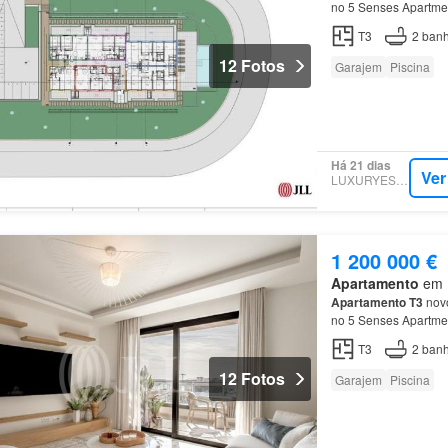
no 5 Senses Apartme
T3
2
banh
12 Fotos
Garajem
Piscina
Há 21 dias
Ver
LUXURYESTATE
1 200 000 €
Apartamento
em P
Apartamento
T3
novo
no 5 Senses Apartme
T3
2
banh
12 Fotos
Garajem
Piscina