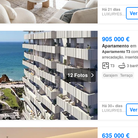
Há 21 dias
Ver
LUXURYESTATE
905 000 €
Apartamento
em P
Apartamento
T3
com 
arrecadação, inseri
por 116 unidades de
T3
3
banh
12 Fotos
Garajem
Terraço
Há 30+ dias
Ver
LUXURYESTATE
635 000 €