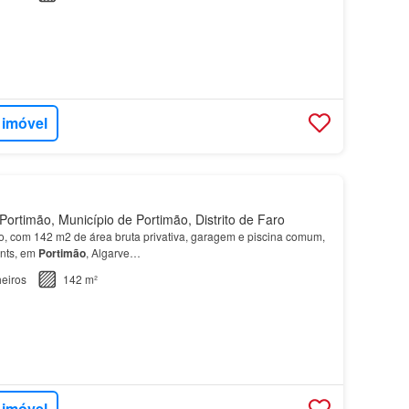
 imóvel
ortimão, Município de Portimão, Distrito de Faro
, com 142 m2 de área bruta privativa, garagem e piscina comum,
nts, em
Portimão
, Algarve…
eiros
142 m²
 imóvel