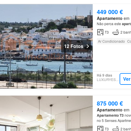
449 000 €
Apartamento
em P
Não perca este
apar
T3
2
banh
Ar Condicionado
Co
12 Fotos
Há 9 dias
Ver
LUXURYESTATE
875 000 €
Apartamento
em P
Apartamento
T3
novo
no 5 Senses Apartme
T3
2
banh