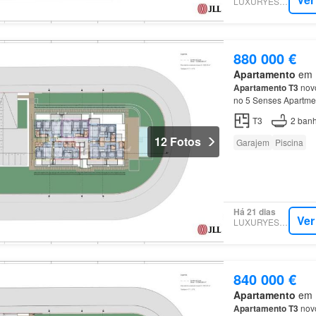
LUXURYESTATE
880 000 €
Apartamento
em P
Apartamento
T3
novo
no 5 Senses Apartme
T3
2
banh
12 Fotos
Garajem
Piscina
Há 21 dias
Ver
LUXURYESTATE
840 000 €
Apartamento
em P
Apartamento
T3
novo