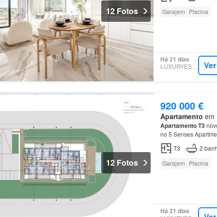
12 Fotos
Garajem
Piscina
Há 21 dias
Ver
LUXURYESTATE
920 000 €
Apartamento
em P
Apartamento
T3
novo
no 5 Senses Apartme
T3
2
banh
12 Fotos
Garajem
Piscina
Há 21 dias
Ver