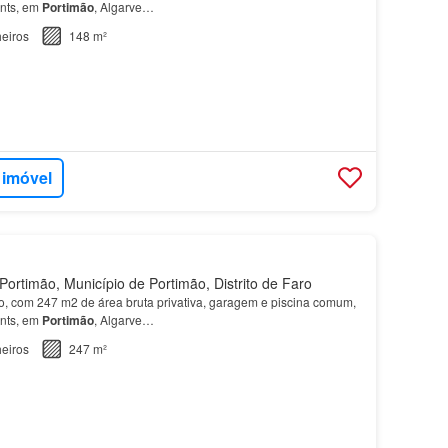
nts, em
Portimão
, Algarve…
eiros
148 m²
 imóvel
ortimão, Município de Portimão, Distrito de Faro
, com 247 m2 de área bruta privativa, garagem e piscina comum,
nts, em
Portimão
, Algarve…
eiros
247 m²