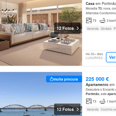
Casa
em Portimão,
Moradia
T3
, nova, c
Alfarroba Condomini
T3
3
banh
12 Fotos
Varanda
Ginásio
P
Há 30+ dias
Ver
LUXURYESTATE
225 000 €
muita procura
Apartamento
em 8
Descubra o Encanto d
Portimão
, este
apart
Bivar, a apenas 350 
T3
1
banh
12 Fotos
Varanda
Cozinha e