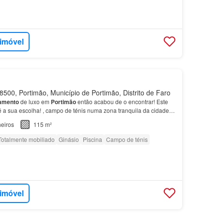
 imóvel
500, Portimão, Município de Portimão, Distrito de Faro
amento
de luxo em
Portimão
então acabou de o encontrar! Este
 a sua escolha! , campo de ténis numa zona tranquila da cidade
eiros
115 m²
Totalmente mobiliado
Ginásio
Piscina
Campo de ténis
 imóvel