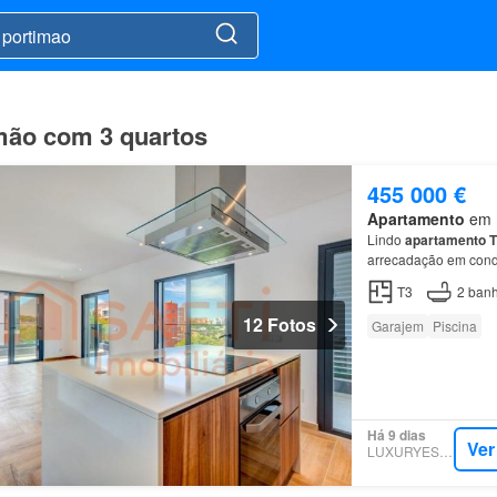
mão com 3 quartos
455 000 €
Apartamento
em P
Lindo
apartamento
T
arrecadação em condo
T3
2
banh
12 Fotos
Garajem
Piscina
Há 9 dias
Ver
LUXURYESTATE