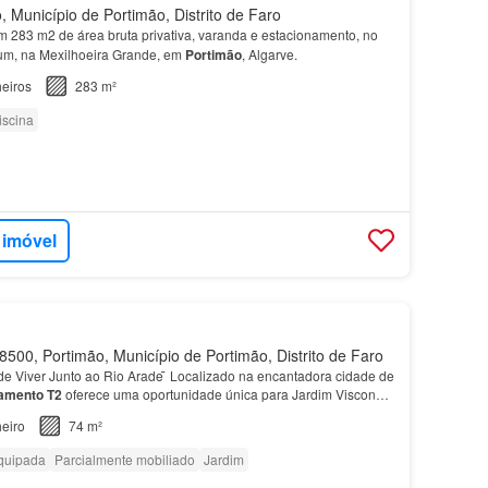
 Município de Portimão, Distrito de Faro
om 283 m2 de área bruta privativa, varanda e estacionamento, no
um, na Mexilhoeira Grande, em
Portimão
, Algarve.
eiros
283 m²
iscina
 imóvel
500, Portimão, Município de Portimão, Distrito de Faro
e Viver Junto ao Rio Arade ̃ Localizado na encantadora cidade de
amento
T2
oferece uma oportunidade única para Jardim Visconde
metros de distância, oferece um espaço…
eiro
74 m²
quipada
Parcialmente mobiliado
Jardim