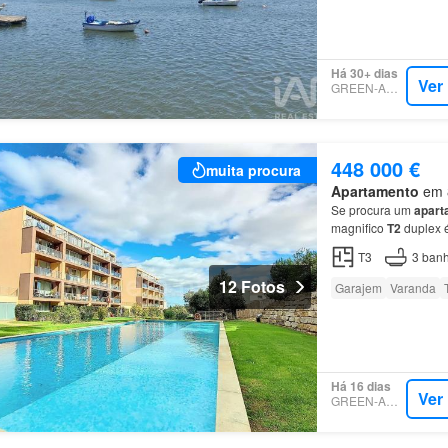
Há 30+ dias
Ver
GREEN-ACRES
448 000 €
muita procura
Apartamento
em 8
Se procura um
apart
magnifico
T2
duplex é
de
Portimão
.…
T3
3
banh
12 Fotos
Garajem
Varanda
Há 16 dias
Ver
GREEN-ACRES