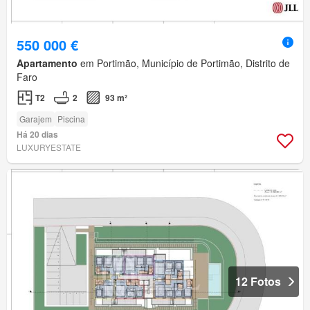
550 000 €
Apartamento
em Portimão, Município de Portimão, Distrito de
Faro
T2
2
93 m²
Garajem
Piscina
Há 20 dias
LUXURYESTATE
12 Fotos