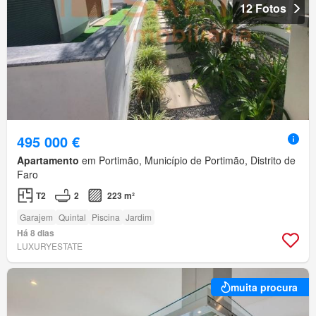
12 Fotos
495 000 €
Apartamento
em Portimão, Município de Portimão, Distrito de
Faro
T2
2
223 m²
Garajem
Quintal
Piscina
Jardim
Há 8 dias
LUXURYESTATE
muita procura