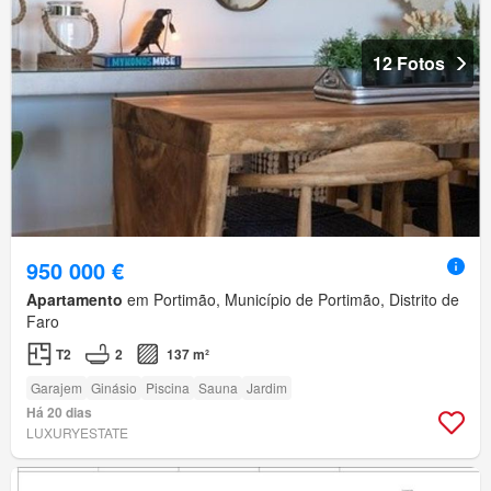
12 Fotos
950 000 €
Apartamento
em Portimão, Município de Portimão, Distrito de
Faro
T2
2
137 m²
Garajem
Ginásio
Piscina
Sauna
Jardim
Há 20 dias
LUXURYESTATE