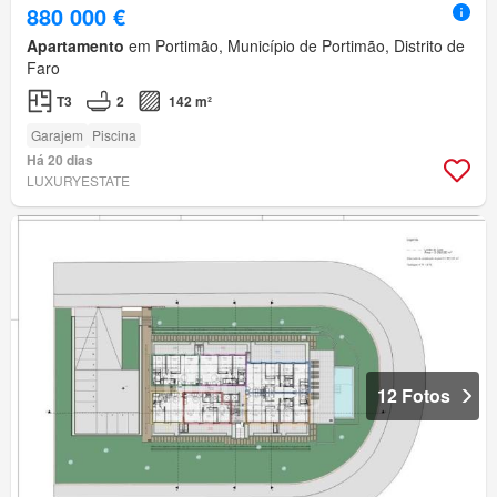
880 000 €
Apartamento
em Portimão, Município de Portimão, Distrito de
Faro
T3
2
142 m²
Garajem
Piscina
Há 20 dias
LUXURYESTATE
12 Fotos