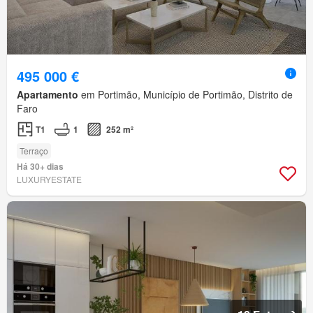
495 000 €
Apartamento
em Portimão, Município de Portimão, Distrito de
Faro
T1
1
252 m²
Terraço
Há 30+ dias
LUXURYESTATE