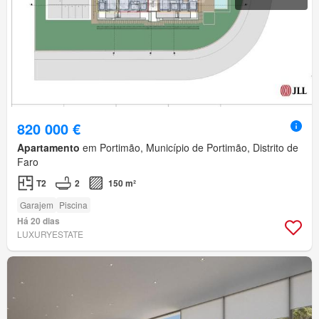
820 000 €
Apartamento
em Portimão, Município de Portimão, Distrito de
Faro
T2
2
150 m²
Garajem
Piscina
Há 20 dias
LUXURYESTATE