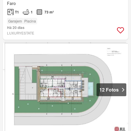
Faro
T1
1
73 m²
Garajem
Piscina
Há 20 dias
LUXURYESTATE
12 Fotos