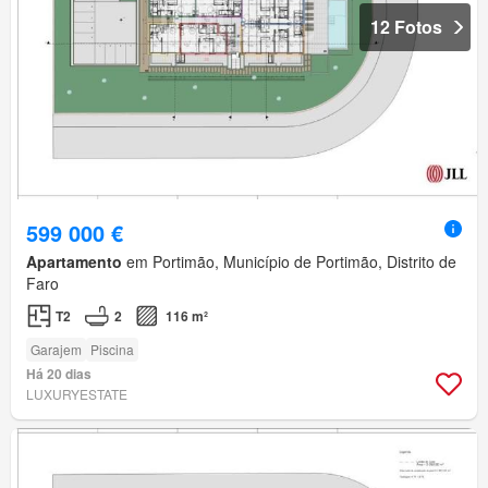
12 Fotos
599 000 €
Apartamento
em Portimão, Município de Portimão, Distrito de
Faro
T2
2
116 m²
Garajem
Piscina
Há 20 dias
LUXURYESTATE