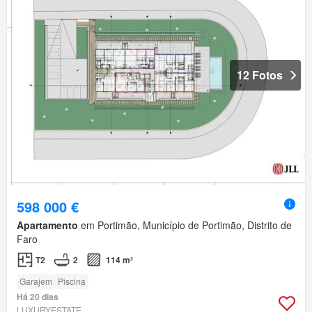
12 Fotos
598 000 €
Apartamento
em Portimão, Município de Portimão, Distrito de
Faro
T2
2
114 m²
Garajem
Piscina
Há 20 dias
LUXURYESTATE