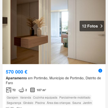
12 Fotos
570 000 €
Apartamento
em Portimão, Município de Portimão, Distrito de
Faro
T2
2
107 m²
Garajem
Varanda
Cozinha equipada
Parcialmente mobiliado
Segurança
Ginásio
Piscina
Área das crianças
Sauna
Jardim