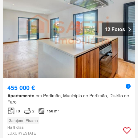
12 Fotos
455 000 €
Apartamento
em Portimão, Município de Portimão, Distrito de
Faro
T3
2
150 m²
Garajem
Piscina
Há 8 dias
LUXURYESTATE