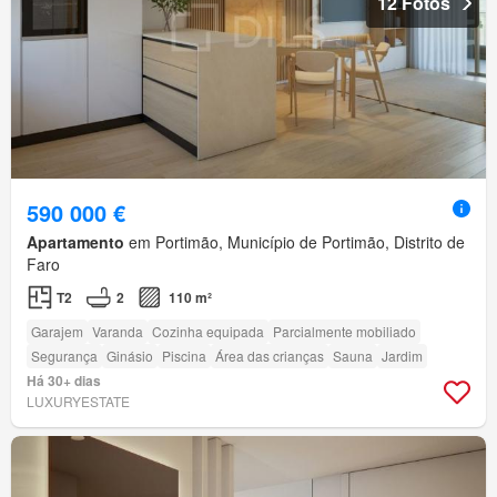
12 Fotos
590 000 €
Apartamento
em Portimão, Município de Portimão, Distrito de
Faro
T2
2
110 m²
Garajem
Varanda
Cozinha equipada
Parcialmente mobiliado
Segurança
Ginásio
Piscina
Área das crianças
Sauna
Jardim
Há 30+ dias
LUXURYESTATE