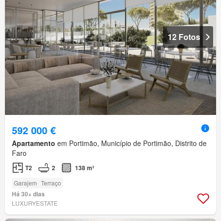
12 Fotos
592 000 €
Apartamento
em Portimão, Município de Portimão, Distrito de
Faro
T2
2
138 m²
Garajem
Terraço
Há 30+ dias
LUXURYESTATE