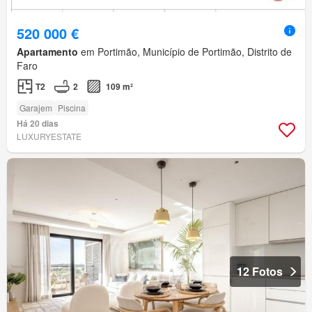
520 000 €
Apartamento
em Portimão, Município de Portimão, Distrito de
Faro
T2
2
109 m²
Garajem
Piscina
Há 20 dias
LUXURYESTATE
12 Fotos