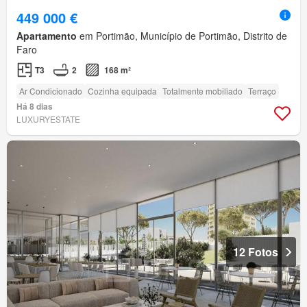
449 000 €
Apartamento
em Portimão, Município de Portimão, Distrito de
Faro
T3
2
168 m²
Ar Condicionado
Cozinha equipada
Totalmente mobiliado
Terraço
Há 8 dias
LUXURYESTATE
12 Fotos