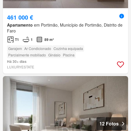
461 000 €
Apartamento
em Portimão, Município de Portimão, Distrito de
Faro
T1
1
89 m²
Garajem
Ar Condicionado
Cozinha equipada
Parcialmente mobiliado
Ginásio
Piscina
Há 30+ dias
LUXURYESTATE
12 Fotos