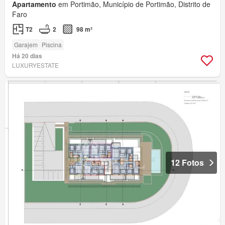
Apartamento
em Portimão, Município de Portimão, Distrito de
Faro
T2
2
98 m²
Garajem
Piscina
Há 20 dias
LUXURYESTATE
12 Fotos