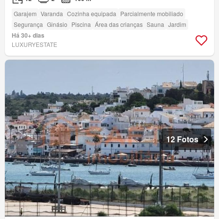
Garajem
Varanda
Cozinha equipada
Parcialmente mobiliado
Segurança
Ginásio
Piscina
Área das crianças
Sauna
Jardim
Há 30+ dias
LUXURYESTATE
12 Fotos