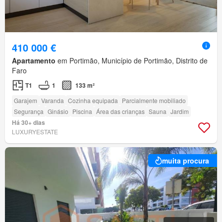
410 000 €
Apartamento
em Portimão, Município de Portimão, Distrito de
Faro
T1
1
133 m²
Garajem
Varanda
Cozinha equipada
Parcialmente mobiliado
Segurança
Ginásio
Piscina
Área das crianças
Sauna
Jardim
Há 30+ dias
LUXURYESTATE
muita procura