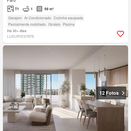
Faro
T1
1
98 m²
Garajem
Ar Condicionado
Cozinha equipada
Parcialmente mobiliado
Ginásio
Piscina
Há 30+ dias
LUXURYESTATE
12 Fotos