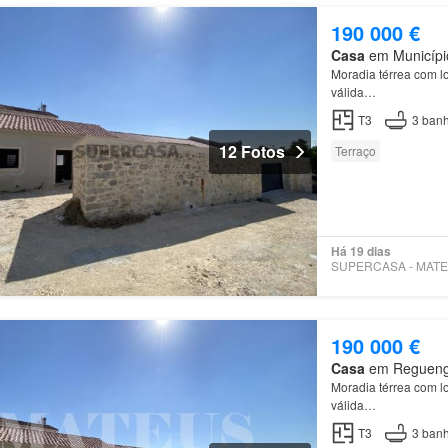
190 000 €
Casa
em Município 
Moradia térrea com l
válida…
T3
3
banh
12 Fotos
Terraço
Há 19 dias
190 000 €
Casa
em Reguengo 
Moradia térrea com l
válida…
T3
3
banh