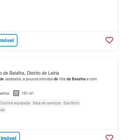
imóvel
de Batalha, Distrito de Leiria
de
Jardoeira, a poucos minutos
de
Vila
da
Batalha
e com
…
eiros
151 m²
Cozinha equipada
Sala de serviços
Escritório
ado
 imóvel