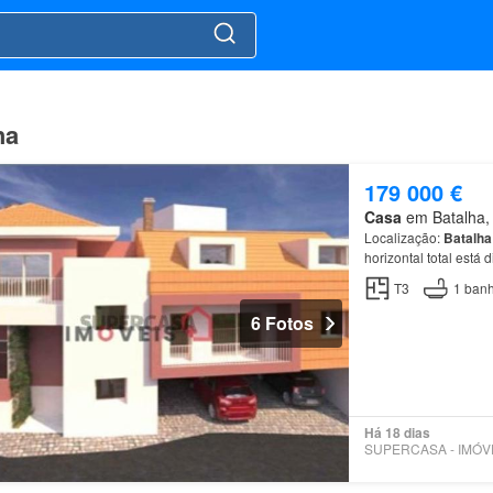
ha
179 000 €
Casa
em Batalha, M
Localização:
Batalha
horizontal total está
T3
1
banh
6 Fotos
Há 18 dias