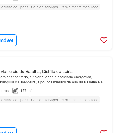
Cozinha equipada
Sala de serviços
Parcialmente mobiliado
imóvel
unicípio de Batalha, Distrito de Leiria
rcionar conforto, funcionalidade e eficiência energética,
tranquila da Jardoeira, a poucos minutos da Vila da
Batalha
Neste
um quarto
, ideal para escritório ou quar…
eiros
178 m²
Cozinha equipada
Sala de serviços
Parcialmente mobiliado