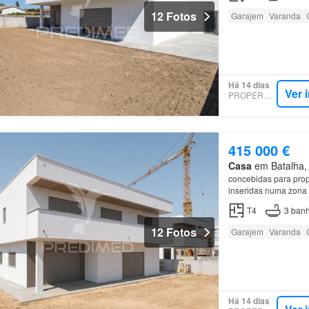
12 Fotos
Garajem
Varanda
Há 14 dias
Ver 
PROPERSTAR
415 000 €
Casa
em Batalha, M
concebidas para propo
inseridas numa zona 
piso
encontra ainda
T4
3
banh
12 Fotos
Garajem
Varanda
Há 14 dias