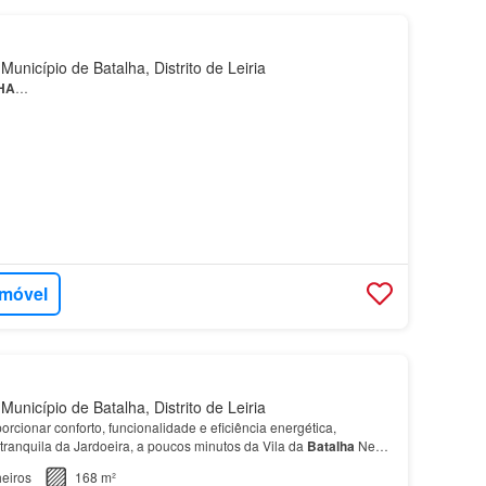
unicípio de Batalha, Distrito de Leiria
HA
…
imóvel
unicípio de Batalha, Distrito de Leiria
rcionar conforto, funcionalidade e eficiência energética,
tranquila da Jardoeira, a poucos minutos da Vila da
Batalha
Neste
um quarto
, ideal para escritório ou quar…
eiros
168 m²