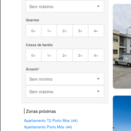
Sem máximo
Quartos
0+
1+
2+
3+
4+
Casas de banho
0+
1+
2+
3+
4+
Área/m²
Sem mínimo
Sem máximo
Zonas próximas
Apartamento T2 Porto Mos (44)
Apartamento Porto Mós (44)