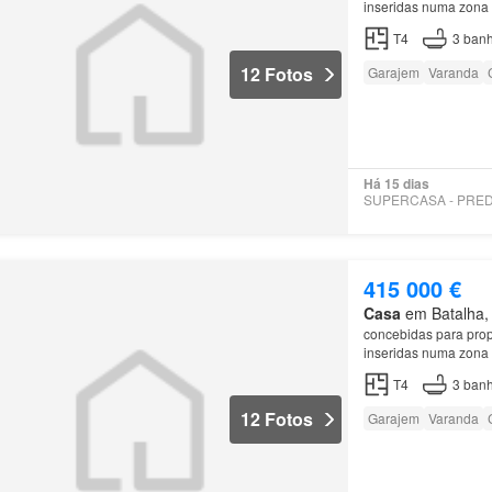
inseridas numa zona 
piso
encontra ainda
T4
3
banh
12 Fotos
Garajem
Varanda
Há 15 dias
415 000 €
Casa
em Batalha, M
concebidas para propo
inseridas numa zona 
piso
encontra ainda
T4
3
banh
12 Fotos
Garajem
Varanda