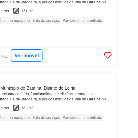
tranquila da Jardoeira, a poucos minutos da Vila da
Batalha
Neste
um quarto
, ideal para escritório ou quar…
eiros
151 m²
Cozinha equipada
Sala de serviços
Parcialmente mobiliado
Ver imóvel
SUPERCASA - PREDIMED IMOBILÍARIA
unicípio de Batalha, Distrito de Leiria
rcionar conforto, funcionalidade e eficiência energética,
tranquila da Jardoeira, a poucos minutos da Vila da
Batalha
Neste
um quarto
, ideal para escritório ou quar…
eiros
160 m²
Cozinha equipada
Sala de serviços
Parcialmente mobiliado