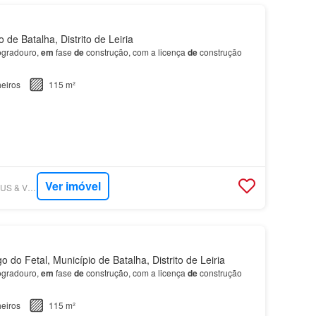
de Batalha, Distrito de Leiria
ogradouro,
em
fase
de
construção, com a licença
de
construção
eiros
115 m²
Ver imóvel
SUPERCASA - MATEUS & VIEIRA IMOBILIÁRIA
do Fetal, Município de Batalha, Distrito de Leiria
ogradouro,
em
fase
de
construção, com a licença
de
construção
eiros
115 m²