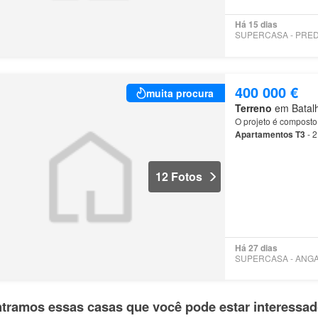
Há 15 dias
400 000 €
muita procura
Terreno
em Batalha
O projeto é composto 
Apartamentos
T3
- 
T2
.…
12 Fotos
Há 27 dias
tramos essas casas que você pode estar interessa