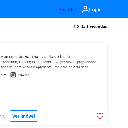
Login
Favoritos
1-8 de
8 vivendas
unicípio de Batalha, Distrito de Leiria
(Rebolaria) Descrição do Imóvel: Este
prédio
em propriedade
 disponível para venda e apresenta uma excelente turístico…
eiro
134 m²
Ver imóvel
SUPERCASA - IMÓVEIS MAIS - LEIRIA