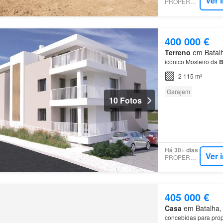
Ver 
PROPERSTAR
400 000 €
Terreno
em Batalha
icónico Mosteiro da
B
2 115 m²
Garajem
10 Fotos
Há 30+ dias
Ver 
PROPERSTAR
405 000 €
Casa
em Batalha, M
concebidas para propo