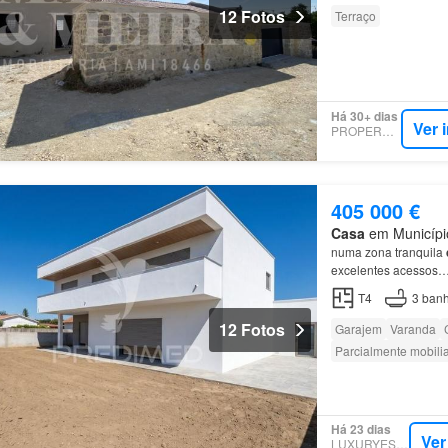
12 Fotos
Terraço
Há 30+ dias
Ver 
PROPERSTAR
405 000 €
Casa
em Município 
numa zona tranquila
excelentes acessos
T4
3
banh
12 Fotos
Garajem
Varanda
Parcialmente mobili
Há 23 dias
Ver
LUXURYESTATE