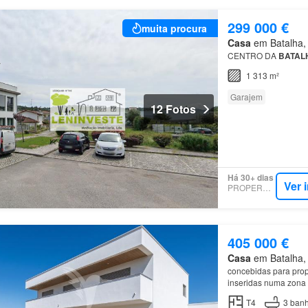
299 000 €
muita procura
Casa
em Batalha, M
CENTRO DA
BATAL
1 313 m²
Garajem
12 Fotos
Há 30+ dias
Ver 
PROPERSTAR
405 000 €
Casa
em Batalha, M
concebidas para propo
inseridas numa zona 
piso
encontra ainda
T4
3
banh