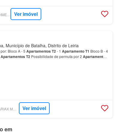
Ver imóvel
SUPERCASA - PREDIMED IMOBILÍARIA
, Município de Batalha, Distrito de Leiria
por: Bloco A - 5
Apartamentos
T2
- 1
Apartamento
T1
Bloco B - 4
2
Apartamentos
T2
Possibilidade de permuta por 2
Apartamentos
Ver imóvel
SUPERCASA - ANGARIAX MEDIAÇÃO IMOBILIÁRIA
do em