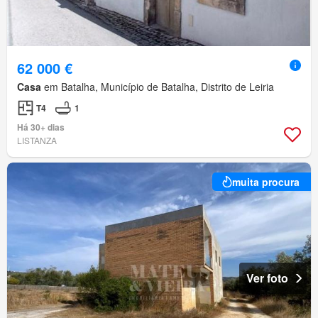
62 000 €
Casa
em Batalha, Município de Batalha, Distrito de Leiria
T4
1
Há 30+ dias
LISTANZA
muita procura
Ver foto