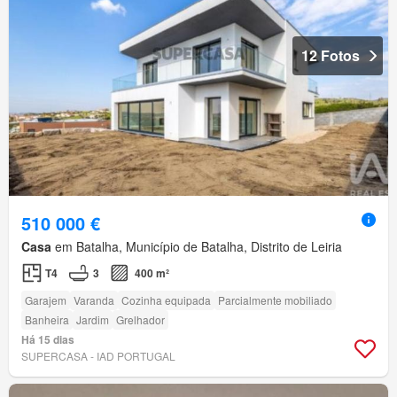
12 Fotos
510 000 €
Casa
em Batalha, Município de Batalha, Distrito de Leiria
T4
3
400 m²
Garajem
Varanda
Cozinha equipada
Parcialmente mobiliado
Banheira
Jardim
Grelhador
Há 15 dias
SUPERCASA - IAD PORTUGAL