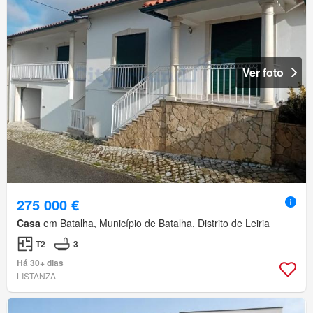
Ver foto
275 000 €
Casa
em Batalha, Município de Batalha, Distrito de Leiria
T2
3
Há 30+ dias
LISTANZA