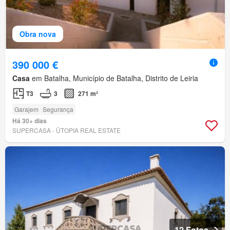
Obra nova
390 000 €
Casa
em Batalha, Município de Batalha, Distrito de Leiria
T3
3
271 m²
Garajem
Segurança
Há 30+ dias
SUPERCASA - ŪTOPIA REAL ESTATE
12 Fotos