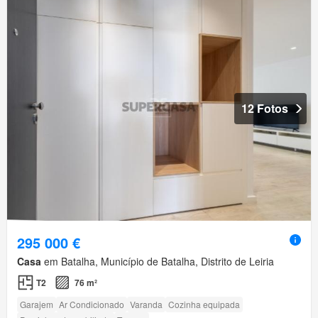
12 Fotos
295 000 €
Casa
em Batalha, Município de Batalha, Distrito de Leiria
T2
76 m²
Garajem
Ar Condicionado
Varanda
Cozinha equipada