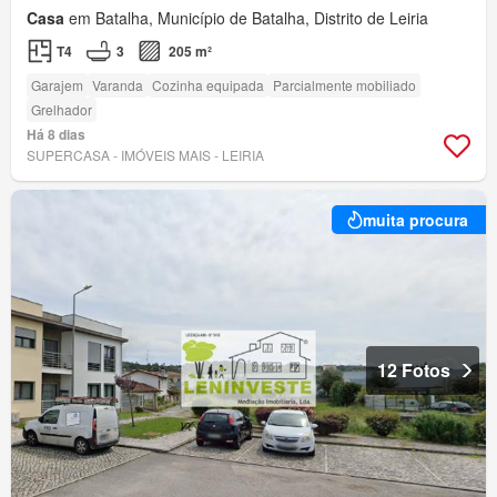
Casa
em Batalha, Município de Batalha, Distrito de Leiria
T4
3
205 m²
Garajem
Varanda
Cozinha equipada
Parcialmente mobiliado
Grelhador
Há 8 dias
SUPERCASA - IMÓVEIS MAIS - LEIRIA
muita procura
12 Fotos