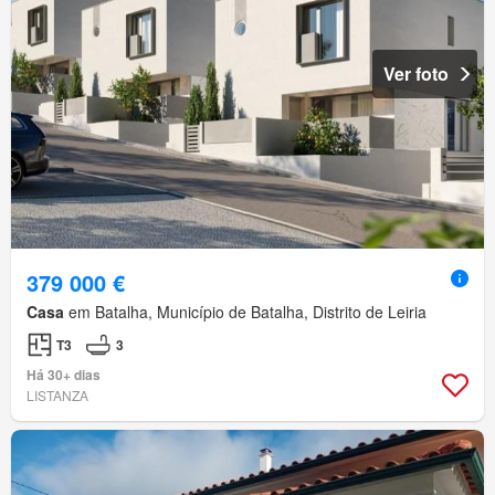
Ver foto
379 000 €
Casa
em Batalha, Município de Batalha, Distrito de Leiria
T3
3
Há 30+ dias
LISTANZA