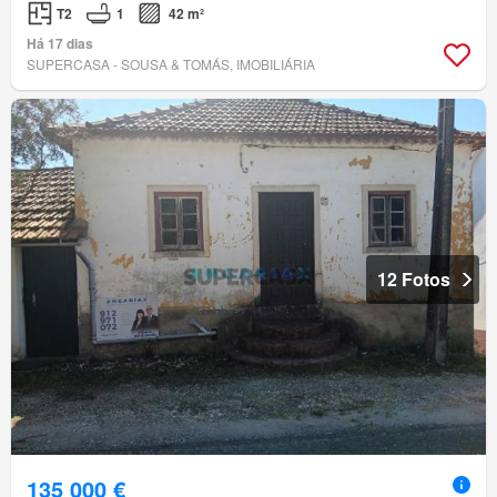
T2
1
42 m²
Há 17 dias
SUPERCASA - SOUSA & TOMÁS, IMOBILIÁRIA
12 Fotos
135 000 €