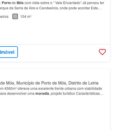
–
Porto
de
Mós
com vista sobre o “ Vale Encantado” Já pensou ter
rque da Serra de Aire e Candeeiros, onde pode acordar Esta
amente restaurada recriando uma
casa
saída d…
eiros
104 m²
 imóvel
e Mós, Município de Porto de Mós, Distrito de Leiria
om 4560m² oferece uma excelente frente urbana com viabilidade
 para desenvolver uma
moradia
, projeto turístico Características
l: 4560m² Frente com possibilidade de…