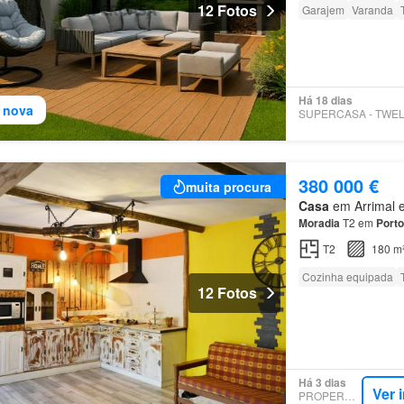
12 Fotos
Garajem
Varanda
Há 18 dias
 nova
380 000 €
muita procura
Casa
em Arrimal e
Moradia
T2 em
Porto
T2
180 m
Cozinha equipada
12 Fotos
Há 3 dias
Ver 
PROPERSTAR