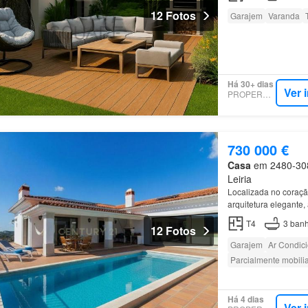
12 Fotos
Garajem
Varanda
Há 30+ dias
Ver 
PROPERSTAR
730 000 €
Casa
em 2480-308,
Leiria
Localizada no coraç
arquitetura elegante
m² distribuída por 5 d
T4
3
banh
12 Fotos
Garajem
Ar Condic
Parcialmente mobili
Há 4 dias
Ver 