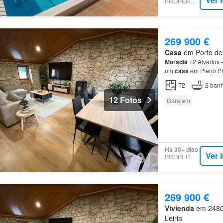
PROPERSTAR
269 900 €
Casa
em Porto de 
Moradia
T2 Alvados 
um
casa
em Pleno Pa
moradia
foi complet
T2
2
banh
12 Fotos
Garajem
Há 30+ dias
Ver 
PROPERSTAR
269 900 €
Vivienda
em 2480,
Leiria