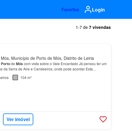
Login
Favoritos
1-7 de
7 vivendas
Mós, Município de Porto de Mós, Distrito de Leiria
-
Porto
de
Mós
com vista sobre o Vale Encantado Já pensou ter um
 da Serra de Aire e Candeeiros, onde pode acordar Esta
amente restaurada recriando uma
casa
saída de u…
eiros
104 m²
Ver imóvel
RTUGAL