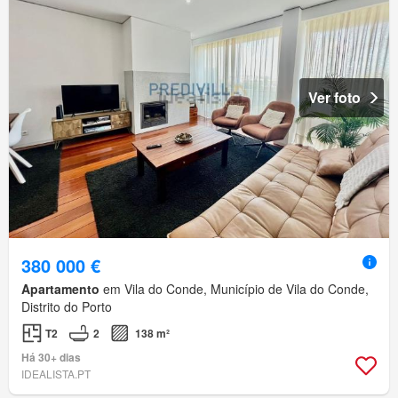
Ver foto
380 000 €
Apartamento
em Vila do Conde, Município de Vila do Conde,
Distrito do Porto
T2
2
138 m²
Há 30+ dias
IDEALISTA.PT