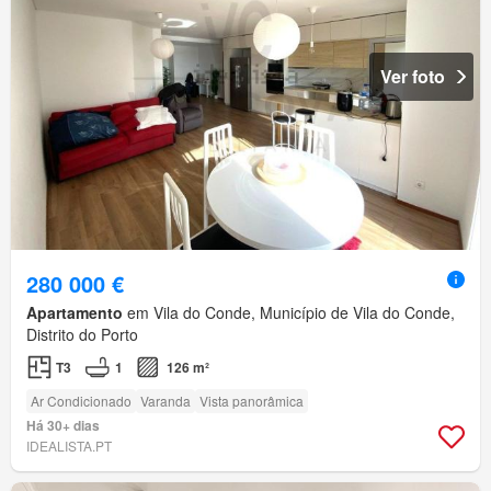
Ver foto
280 000 €
Apartamento
em Vila do Conde, Município de Vila do Conde,
Distrito do Porto
T3
1
126 m²
Ar Condicionado
Varanda
Vista panorâmica
Há 30+ dias
IDEALISTA.PT