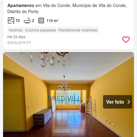
Apartamento
em Vila do Conde, Município de Vila do Conde,
Distrito do Porto
T3
2
115 m²
Varanda
Cozinha equipada
Parcialmente mobiliado
Há 25 dias
IDEALISTA.PT
Ver foto