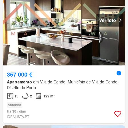
Ver foto
357 000 €
Apartamento
em Vila do Conde, Município de Vila do Conde,
Distrito do Porto
T3
2
129 m²
Varanda
Há 30+ dias
IDEALISTA.PT