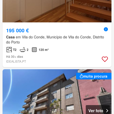
195 000 €
Casa
em Vila do Conde, Município de Vila do Conde, Distrito
do Porto
T2
2
120 m²
Há 30+ dias
IDEALISTA.PT
muita procura
Ver foto