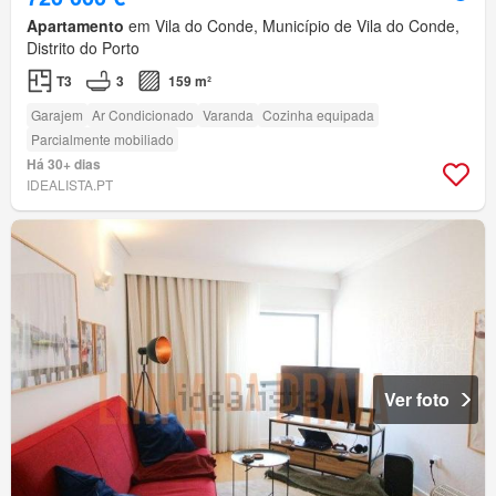
Apartamento
em Vila do Conde, Município de Vila do Conde,
Distrito do Porto
T3
3
159 m²
Garajem
Ar Condicionado
Varanda
Cozinha equipada
Parcialmente mobiliado
Há 30+ dias
IDEALISTA.PT
Ver foto