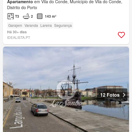
Apartamento
em Vila do Conde, Município de Vila do Conde,
Distrito do Porto
T3
2
143 m²
Garajem
Varanda
Lareira
Segurança
Há 30+ dias
IDEALISTA.PT
12 Fotos