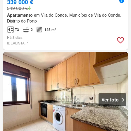
339 000 €
349 000 €
Apartamento
em Vila do Conde, Município de Vila do Conde,
Distrito do Porto
T3
2
145 m²
Há 8 dias
IDEALISTA.PT
Ver foto