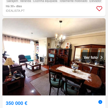
Garajem
Varanda
Cozinha equipada
Totalmente mobiliado
Elevador
Há 30+ dias
IDEALISTA.PT
Ver foto
350 000 €