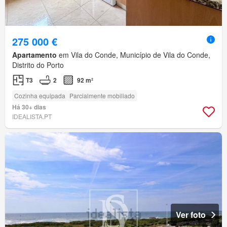
275 000 €
Apartamento
em Vila do Conde, Município de Vila do Conde,
Distrito do Porto
T3
2
92 m²
Cozinha equipada
Parcialmente mobiliado
Há 30+ dias
IDEALISTA.PT
Ver foto