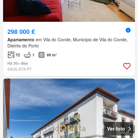
298 000 €
Apartamento
em Vila do Conde, Município de Vila do Conde,
Distrito do Porto
T2
1
89 m²
Há 30+ dias
IDEALISTA.PT
Ver foto