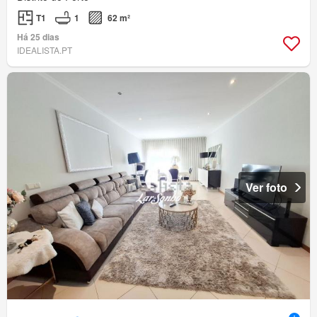
T1
1
62 m²
Há 25 dias
IDEALISTA.PT
Ver foto