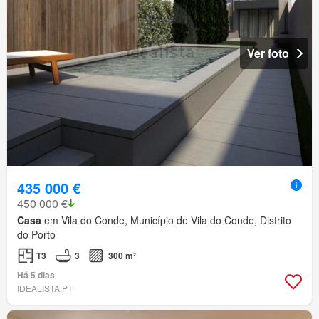
Ver foto
435 000 €
450 000 €
Casa
em Vila do Conde, Município de Vila do Conde, Distrito
do Porto
T3
3
300 m²
Há 5 dias
IDEALISTA.PT