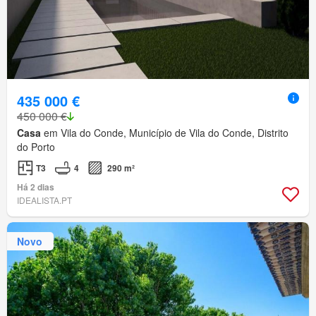
435 000 €
450 000 €
Casa
em Vila do Conde, Município de Vila do Conde, Distrito
do Porto
T3
4
290 m²
Há 2 dias
IDEALISTA.PT
Novo