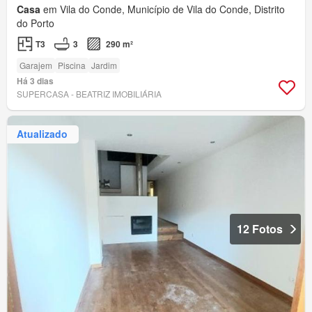
Casa
em Vila do Conde, Município de Vila do Conde, Distrito
do Porto
T3
3
290 m²
Garajem
Piscina
Jardim
Há 3 dias
SUPERCASA - BEATRIZ IMOBILIÁRIA
Atualizado
12 Fotos