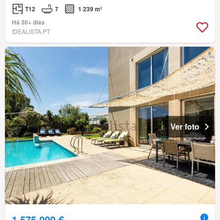
T12
7
1 239 m²
Há 30+ dias
IDEALISTA.PT
Ver foto
1 575 000 €