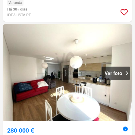
Varanda
Há 30+ dias
IDEALISTA.PT
Ver foto
280 000 €