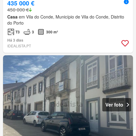
435 000 €
450 000 €
Casa
em Vila do Conde, Município de Vila do Conde, Distrito
do Porto
T3
3
300 m²
Há 3 dias
IDEALISTA.PT
Ver foto