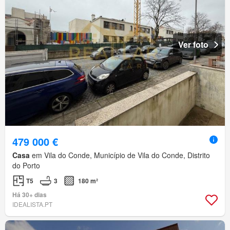
Ver foto
479 000 €
Casa
em Vila do Conde, Município de Vila do Conde, Distrito
do Porto
T5
3
180 m²
Há 30+ dias
IDEALISTA.PT