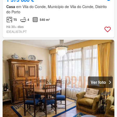
Casa
em Vila do Conde, Município de Vila do Conde, Distrito
do Porto
T5
4
540 m²
Há 30+ dias
IDEALISTA.PT
Ver foto