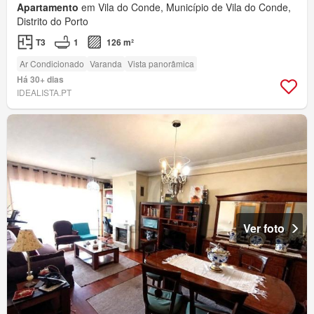
Apartamento
em Vila do Conde, Município de Vila do Conde,
Distrito do Porto
T3
1
126 m²
Ar Condicionado
Varanda
Vista panorâmica
Há 30+ dias
IDEALISTA.PT
Ver foto