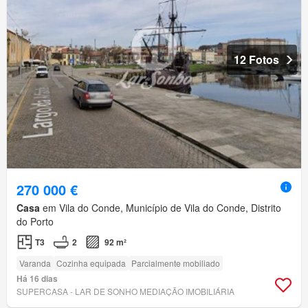
12 Fotos
270 000 €
Casa
em Vila do Conde, Município de Vila do Conde, Distrito
do Porto
T3
2
92 m²
Varanda
Cozinha equipada
Parcialmente mobiliado
Há 16 dias
SUPERCASA - LAR DE SONHO MEDIAÇÃO IMOBILIÁRIA