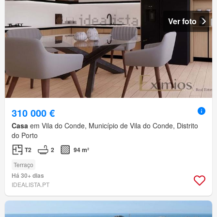
Ver foto
310 000 €
Casa
em Vila do Conde, Município de Vila do Conde, Distrito
do Porto
T2
2
94 m²
Terraço
Há 30+ dias
IDEALISTA.PT