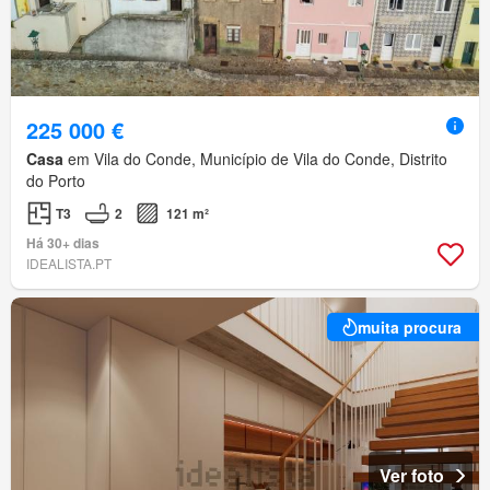
225 000 €
Casa
em Vila do Conde, Município de Vila do Conde, Distrito
do Porto
T3
2
121 m²
Há 30+ dias
IDEALISTA.PT
muita procura
Ver foto