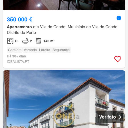
350 000 €
Apartamento
em Vila do Conde, Município de Vila do Conde,
Distrito do Porto
T3
2
143 m²
Garajem
Varanda
Lareira
Segurança
Há 30+ dias
IDEALISTA.PT
Ver foto