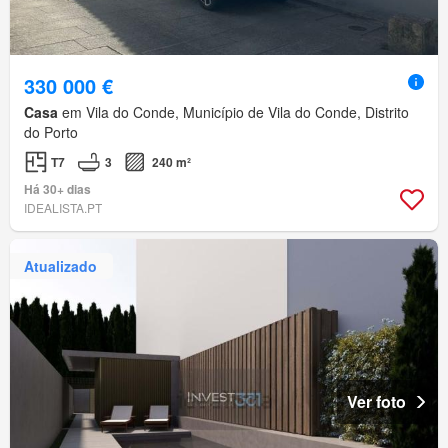
330 000 €
Casa
em Vila do Conde, Município de Vila do Conde, Distrito
do Porto
T7
3
240 m²
Há 30+ dias
IDEALISTA.PT
Atualizado
Ver foto