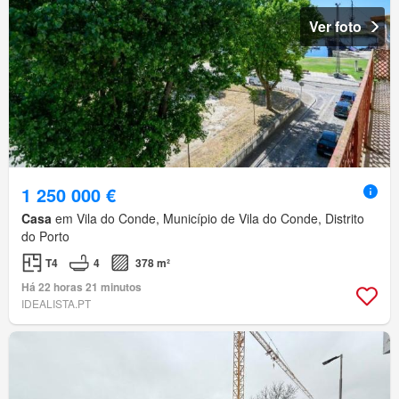
Ver foto
1 250 000 €
Casa
em Vila do Conde, Município de Vila do Conde, Distrito
do Porto
T4
4
378 m²
Há 22 horas 21 minutos
IDEALISTA.PT