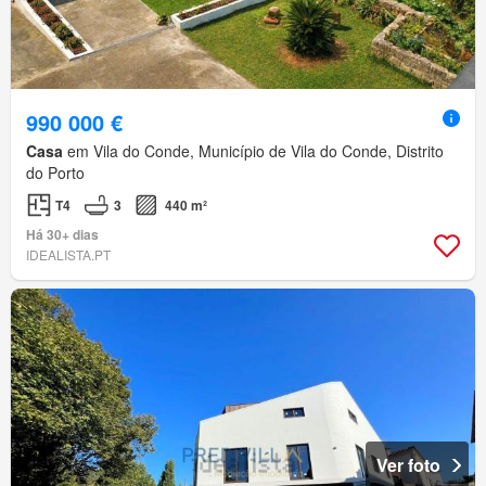
990 000 €
Casa
em Vila do Conde, Município de Vila do Conde, Distrito
do Porto
T4
3
440 m²
Há 30+ dias
IDEALISTA.PT
Ver foto