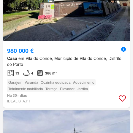
980 000 €
Casa
em Vila do Conde, Município de Vila do Conde, Distrito
do Porto
T3
4
386 m²
Garajem
Varanda
Cozinha equipada
Aquecimento
Totalmente mobiliado
Terraço
Elevador
Jardim
Há 30+ dias
IDEALISTA.PT