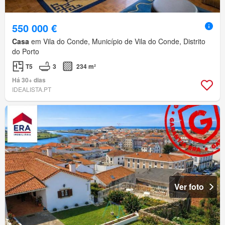
550 000 €
Casa
em Vila do Conde, Município de Vila do Conde, Distrito
do Porto
T5
3
234 m²
Há 30+ dias
IDEALISTA.PT
Ver foto