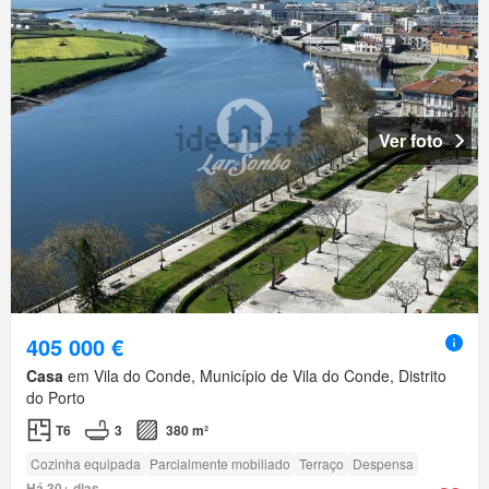
Ver foto
405 000 €
Casa
em Vila do Conde, Município de Vila do Conde, Distrito
do Porto
T6
3
380 m²
Cozinha equipada
Parcialmente mobiliado
Terraço
Despensa
Há 30+ dias