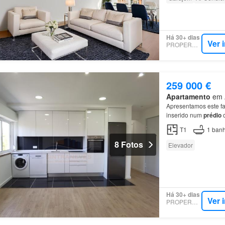
Há 30+ dias
Ver 
PROPERSTAR
259 000 €
Apartamento
em Á
Apresentamos este fa
inserido num
prédio
c
Amadora
.…
T1
1
banh
8 Fotos
Elevador
Há 30+ dias
Ver 
PROPERSTAR