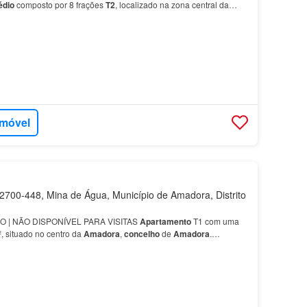
édio
composto por 8 frações
T2
, localizado na zona central da
o
da
Amadora
, às portas de Lisboa.…
imóvel
700-448, Mina de Água, Município de Amadora, Distrito
 | NÃO DISPONÍVEL PARA VISITAS
Apartamento
T1 com uma
², situado no centro da
Amadora
,
concelho
de
Amadora
.
…