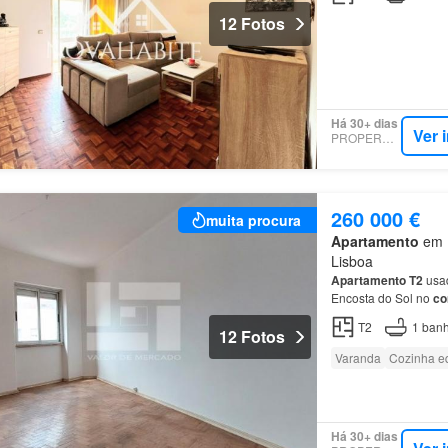
12 Fotos
Há 30+ dias
Ver 
PROPERSTAR
260 000 €
muita procura
Apartamento
em E
Lisboa
Apartamento
T2
usad
Encosta do Sol no
co
T2
1
banh
12 Fotos
Varanda
Cozinha e
Há 30+ dias