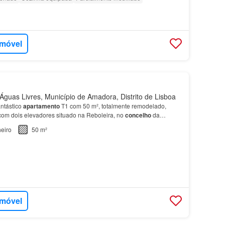
imóvel
guas Livres, Município de Amadora, Distrito de Lisboa
ntástico
apartamento
T1 com 50 m², totalmente remodelado,
om dois elevadores situado na Reboleira, no
concelho
da
eiro
50 m²
imóvel