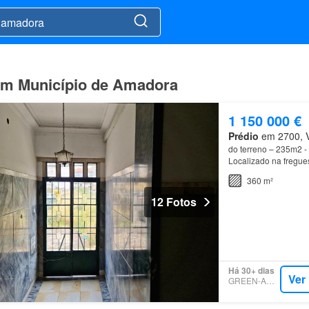
em Município de Amadora
1 150 000 €
Prédio
em 2700, Ve
do terreno – 235m2 -
Localizado na fregue
totalmente reabilita
360 m²
12 Fotos
Há 30+ dias
Ver
GREEN-ACRES