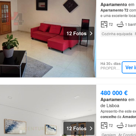
Apartamento
em M
Apartamento
T2
com 
e uma excelente loca
da Mina de Água, no
T2
1
banh
12 Fotos
Cozinha equipada
Há 30+ dias
Ver 
PROPERSTAR
480 000 €
Apartamento
em 2
de Lisboa
Apresento-lhe este e
concelho
da
Amado
T2
2
banh
12 Fotos
Garajem
Ar Condic