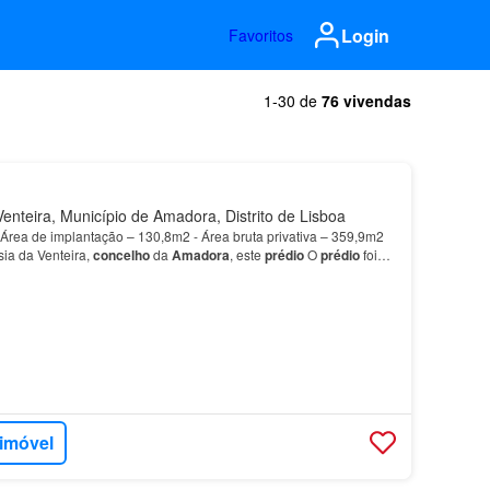
Login
Favoritos
1-30 de
76 vivendas
nteira, Município de Amadora, Distrito de Lisboa
 Área de implantação – 130,8m2 - Área bruta privativa – 359,9m2
sia da Venteira,
concelho
da
Amadora
, este
prédio
O
prédio
foi
do em 2006 e com pintura de fachadas e…
 imóvel