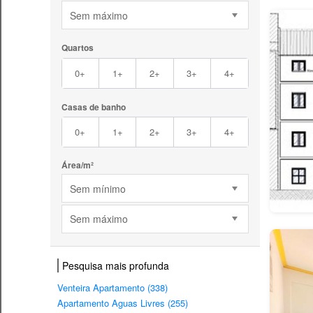
Sem máximo
Quartos
0+
1+
2+
3+
4+
Casas de banho
0+
1+
2+
3+
4+
Área/m²
Sem mínimo
Sem máximo
Pesquisa mais profunda
Venteira Apartamento (338)
Apartamento Aguas Livres (255)