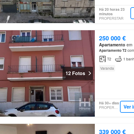
Há 20 horas 23
minutos
PROPERSTAR
250 000 €
Apartamento
em F
Apartamento
T2
com
T2
1
banh
Varanda
12 Fotos
Há 30+ dias
Ver 
PROPERSTAR
339 000 €