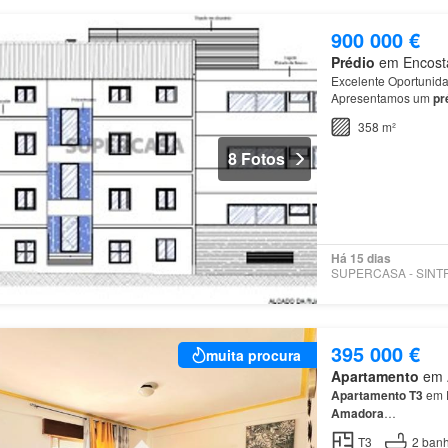
900 000 €
Prédio
em Encosta 
Excelente Oportunida
Apresentamos um
pr
Brandoa, no
concelh
358 m²
8 Fotos
Há 15 dias
395 000 €
muita procura
Apartamento
em Á
Apartamento
T3
em D
Amadora
…
T3
2
banh