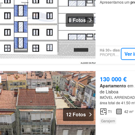
Apresentamos um
pr
Brandoa, no
concelh
8 Fotos
Há 30+ dias
Ver 
PROPERSTAR
130 000 €
Apartamento
em 2
de Lisboa
IMÓVEL ARRENDADO
área total de 41.50 m
Amadora
, (300mts)
T1
42 m²
12 Fotos
Garajem