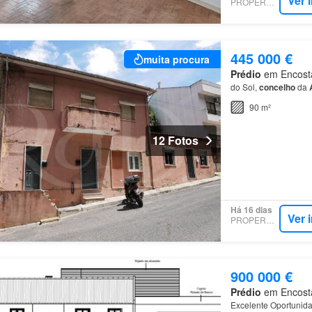
Ver 
PROPERSTAR
445 000 €
muita procura
Prédio
em Encosta 
do Sol,
concelho
da
90 m²
12 Fotos
Há 16 dias
Ver 
PROPERSTAR
900 000 €
Prédio
em Encosta 
Excelente Oportunida