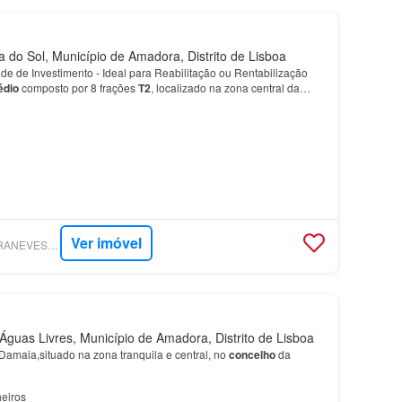
do Sol, Município de Amadora, Distrito de Lisboa
de de Investimento - Ideal para Reabilitação ou Rentabilização
édio
composto por 8 frações
T2
, localizado na zona central da
o
da
Amadora
, às portas de Lisboa.…
Ver imóvel
SUPERCASA - SINTRANEVES - SOCIEDADE DE MEDIAÇÃO IMOBILIÁRIA, LDA
guas Livres, Município de Amadora, Distrito de Lisboa
amaia,situado na zona tranquila e central, no
concelho
da
eiros