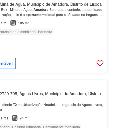
ina de Água, Município de Amadora, Distrito de Lisboa
Box - Mina de Água,
Amadora
Se procura conforto, tranquilidade
lização, este é o
apartamento
ideal para si! Situado na freguesia
concelho
da
Amadora
, este agradável T…
eiro
105 m²
Parcialmente mobiliado
Banheira
imóvel
720-705, Águas Livres, Município de Amadora, Distrito
xcelente
T2
na Urbanização Neudel, na freguesia de Águas Livres,
ra
…
eiros
94 m²
ionado
Cozinha equipada
Parcialmente mobiliado