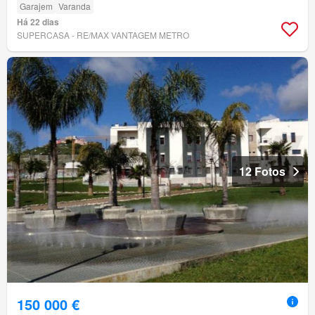
Garajem
Varanda
Há 22 dias
SUPERCASA - RE/MAX VANTAGEM METRO
12 Fotos
150 000 €