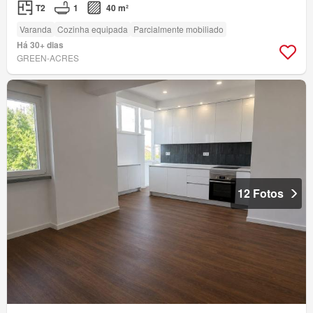
T2
1
40 m²
Varanda
Cozinha equipada
Parcialmente mobiliado
Há 30+ dias
GREEN-ACRES
12 Fotos