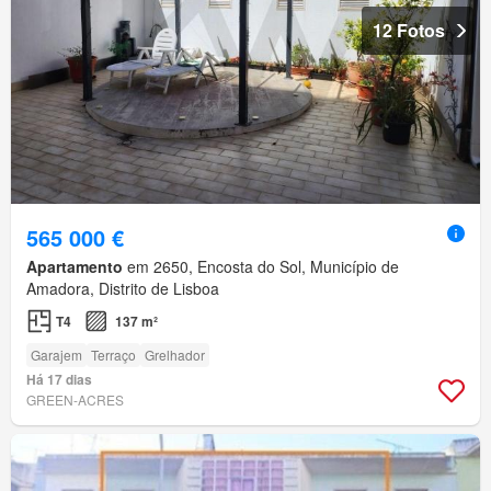
12 Fotos
565 000 €
Apartamento
em 2650, Encosta do Sol, Município de
Amadora, Distrito de Lisboa
T4
137 m²
Garajem
Terraço
Grelhador
Há 17 dias
GREEN-ACRES