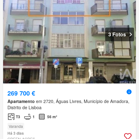
3 Fotos
269 700 €
Apartamento
em 2720, Águas Livres, Município de Amadora,
Distrito de Lisboa
T3
1
56 m²
Varanda
Há 3 dias
GREEN-ACRES