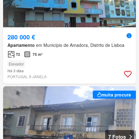
280 000 €
Apartamento
em Município de Amadora, Distrito de Lisboa
T2
75 m²
Elevador
Há 3 dias
PORTUGAL À JANELA
muita procura
7 Fotos