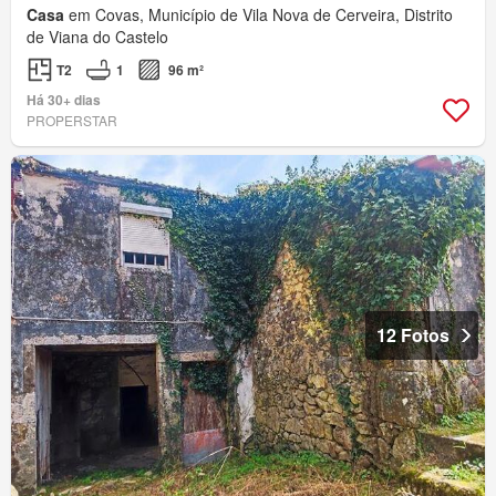
Casa
em Covas, Município de Vila Nova de Cerveira, Distrito
de Viana do Castelo
T2
1
96 m²
Há 30+ dias
PROPERSTAR
12 Fotos