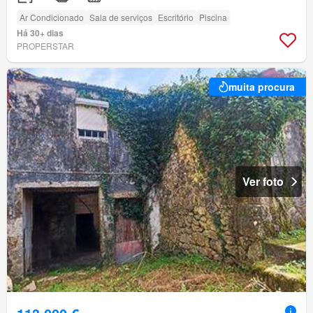
Ar Condicionado
Sala de serviços
Escritório
Piscina
Há 30+ dias
PROPERSTAR
muita procura
Ver foto