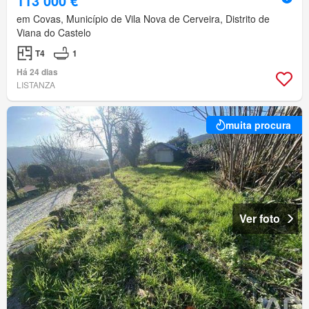
113 000 €
em Covas, Município de Vila Nova de Cerveira, Distrito de
Viana do Castelo
T4
1
Há 24 dias
LISTANZA
muita procura
Ver foto