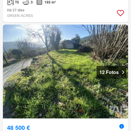
T5
3
185 m²
Há 27 dias
GREEN-ACRES
12 Fotos
48 500 €