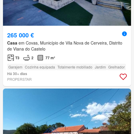
265 000 €
Casa
em Covas, Município de Vila Nova de Cerveira, Distrito
de Viana do Castelo
T3
2
77 m²
Garajem
Cozinha equipada
Totalmente mobiliado
Jardim
Grelhador
Há 30+ dias
PROPERSTAR