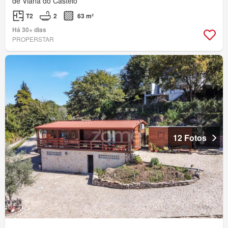
de Viana do Castelo
T2
2
63 m²
Há 30+ dias
PROPERSTAR
12 Fotos