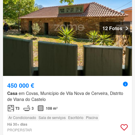
12 Fotos
450 000 €
Casa
em Covas, Município de Vila Nova de Cerveira, Distrito
de Viana do Castelo
T3
3
108 m²
Ar Condicionado
Sala de serviços
Escritório
Piscina
Há 30+ dias
PROPERSTAR