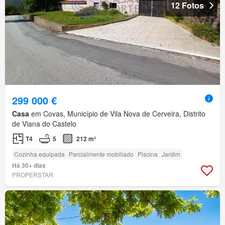
12 Fotos
299 000 €
Casa
em Covas, Município de Vila Nova de Cerveira, Distrito
de Viana do Castelo
T4
5
212 m²
Cozinha equipada
Parcialmente mobiliado
Piscina
Jardim
Há 30+ dias
PROPERSTAR